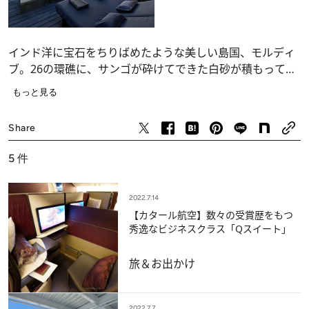
インド洋に宝石をちりばめたような美しい島国、モルディ
ブ。26の環礁に、サンゴが砕けてできた白砂が積もってで
きた、約1,200の島々がある。そのほとんどは無人島で、リ
もっと見る
ゾートホテルがあるのは約150島。そのほとんどは、小さ
旅＆お出かけ
な島には1軒のリゾートホテルしかないという、アイラン
Share
ドリゾートとなっている。コロナ禍でいち早く国境を開
き、以前のにぎわいを取り戻している4つのリゾート島と、
5
件
ラグジュリークルーズ船をご紹介しよう。
2022.7.14
【カタール航空】数々の受賞歴をもつ
秀逸なビジネスクラス「Qスイート」
旅＆お出かけ
2022.7.7