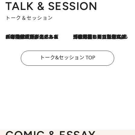
TALK & SESSION
トーク＆セッション
2026.8.3
「今後値上げがあるとすれば…」「リスクがあるのは今年の冬」エネルギー専門家が語る、ホルムズ海峡封鎖が家庭にもたらす“ある心配”
2026.8.3
「住宅建てられない…」「サーチャージ料の高値が続いている」ホルムズ海峡封鎖による影響はいつまで続く？《エネルギー専門家に聞く“どうなる日本の暮らし”》
トーク&セッション TOP