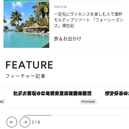
2022.4.18
一足先にヴァカンスを楽しむ人で満杯
モルディブリゾート 「フォーシーズン
ズ」滞在記
旅＆お出かけ
FEATURE
フィーチャー記事
ヴァシュロン・コンスタンタン「オーヴァーシーズ・オートマティック」。旅愛好家のお気に入りコレクションから、ジェンダーレスな新作が登場
【銀座で出合う最旬美容】美髪ケアや上質な眠
3
/
6