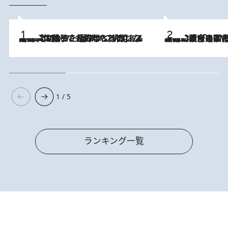
2026.8.5
【阿川佐和子さんの年とる力】なぜ70代で始めた趣味は“こんなに楽しい”のか？ ピアノ、俳句…スランプに陥っても続けられる“ある秘訣”とは
2026.8.3
慶應幼稚舎の図書室からテレビの世界に飛び込んだ阿川佐和子（72）、「N
1 / 5
ランキング一覧