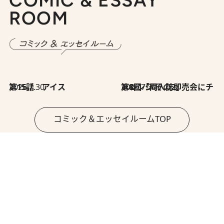
COMIC & ESSAY
ROOM
2026.7.30
第15話 アイス
2026.7.30
第8回「同人誌即売会にチャレンジ その2」
コミック＆エッセイルームTOP