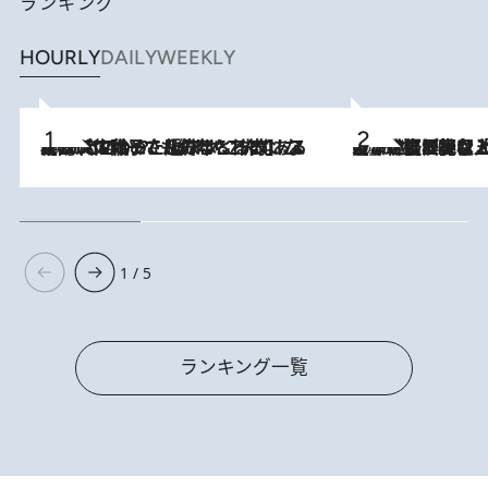
ランキング
HOURLY
DAILY
WEEKLY
2026.8.5
【阿川佐和子さんの年とる力】なぜ70代で始めた趣味は“こんなに楽しい”のか？ ピアノ、俳句…スランプに陥っても続けられる“ある秘訣”とは
2026.8.5
【なぜ吉沢亮は「気配を消せる」のか？】興行収入208億の『国宝』を経て挑むミュージカル『ディア・エヴァン・ハンセン』。トップ俳優が舞台上でさらけ出した“孤独”とは
1 / 5
ランキング一覧