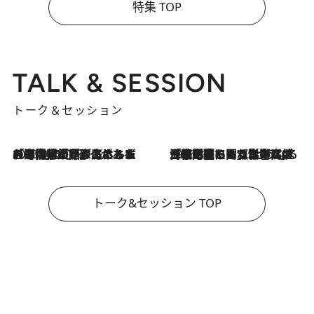
特集 TOP
TALK & SESSION
トーク＆セッション
2026.8.3
「今後値上げがあるとすれば…」「リスクがあるのは今年の冬」エネルギー専門家が語る、ホルムズ海峡封鎖が家庭にもたらす“ある心配”
2026.8.3
「住宅建てられない…」「サーチャージ料の高値が続いている」ホルムズ海峡封鎖による影響はいつまで続く？《エネルギー専門家に聞く“どうなる日本の暮らし”》
トーク&セッション TOP