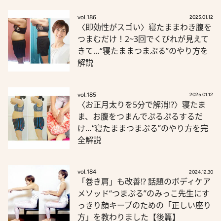
vol.186
2025.01.12
〈即効性がスゴい〉寝たままわき腹を
つまむだけ！2~3回でくびれが見えて
きて…“寝たままつまぷる”のやり方を
解説
vol.185
2025.01.12
〈お正月太りを5分で解消!?〉寝たま
ま、お腹をつまんでぷるぷるするだ
け…“寝たままつまぷる”のやり方を完
全解説
vol.184
2024.12.30
「巻き肩」も改善!? 話題のボディケア
メソッド“つまぷる”のみっこ先生にす
っきり顔キープのための「正しい座り
方」を教わりました【後篇】