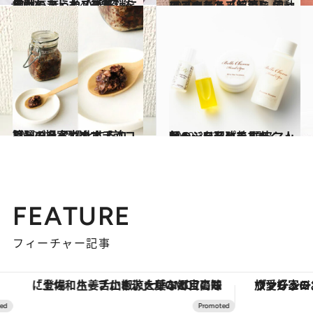
2022.5.1
電動のフェイスブラシを使って ほうれい線解消に 挑戦しました【後篇】
ビューティ＆ヘルス
2022.4.24
アゴのたるみ解消に 電動のフェイスブラシを 使ってみました【前篇】
ビューティ＆ヘルス
2022.4.3
話題のハイカカオチョコレートを 習慣化するコツ、ご提案します【前篇】
ビューティ＆ヘルス
2022.3.13
額のシワを改善すべく 人気ヘッドスパで 頭皮マッサージを習いました
ビューティ＆ヘルス
FEATURE
フィーチャー記事
「土佐和ハーブかき氷」がOMO7高知に登場！生姜、山椒、大葉など目にも舌にも涼を呼ぶ郷土の味
ヴァシュロン・コンスタンタン