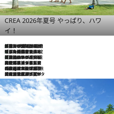
CREA 2026年夏号 やっぱり、ハワ
イ！
「荷物が増えるほど旅ストレスは増す」美容ジャーナリストがたどり着いた最終結論。“化粧品を劇的に減らす”感動の凝縮美容とは
2026.8.6
「旅先には金髪ウィッグを持参」日本と同じメイクでは損してる!? 美容ジャーナリストが提案する“掟破りの旅美容”とは
2026.8.6
【厳選旅コスメ】「身軽さ＆UV対策重視！」ヘアアーティストshucoが選んだ夏旅ベストコスメを発表【Mサイズジップ】
2026.8.6
2026.8.5
【厳選旅コスメ】国内をあちこち移動する河井菜摘が選んだ夏旅ベストコスメ発表！「リラックスアイテムはマスト」【Mサイズジップ】
2026.8.4
【厳選旅コスメ】「紫外線＆乾燥対策しながらメイク感も！」ヘア＆メイクGeorgeが選んだ夏旅ベストコスメを発表！【Mサイズジップ】
2026.8.3
【厳選旅コスメ】「保湿もタイパ重視！」“サウナ好き”タレント清水みさとが愛用する夏旅ベストコスメを発表！【Mサイズジップ】