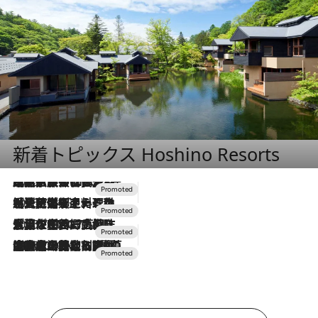
新着トピックス Hoshino Resorts
2026.7.31
【ホテル帰省】という選択肢をOMOが提案。家族とほどよい距離を保つには「昼は実家、夜は気兼ねなくホテルで！」
2026.7.24
【夏限定ディナーコース】旬を迎える稚鮎や花ズッキーニなどをイタリア・トスカーナの郷土料理の手法で満喫！
2026.7.17
「土佐和ハーブかき氷」がOMO7高知に登場！生姜、山椒、大葉など目にも舌にも涼を呼ぶ郷土の味
2026.7.10
NEW OPEN！【界 草津】名湯の地に誕生。趣の異なる2種の温泉と上州ならではの会席・蕎麦割烹など美食を味わう究極の癒やし旅