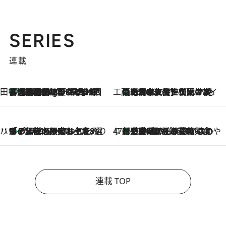
SERIES
連載
田中稲の勝手に再ブーム
「湘南乃風に憧れて」観客大盛上がりの“タオル回し”に、ラッパー顔負けの高速歌唱まで…さだまさし（74）のアグレッシブすぎる現在地
1 Hour Ago
工藤まやのおもてなしハワイ
【ハワイ土産】ローカルの絶大な支持で復活！ 絶品の幻クッキー《元ファンの日本人女性が受け継いだ名店》
2026.8.6
ハワイ賢者 リサのお気に入りリスト
あの伝説の限定トートも！ リニューアルした「ディーン＆デルーカ ハワイ」で必須のお土産8選
2026.8.6
47都道府県の手みやげ ひんやりスイーツで夏を満喫
【三重県】この夏絶対食べたい 冷やしておいしいおやつ3選 お餅×アイスの新感覚スイーツ
2026.8.6
連載 TOP