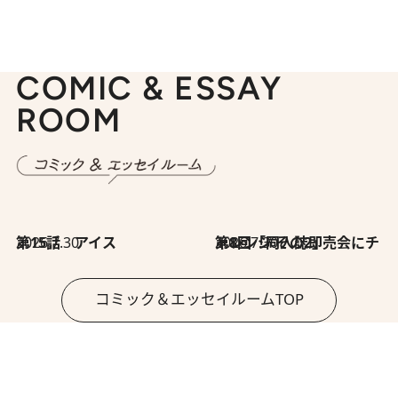
COMIC & ESSAY
ROOM
2026.7.30
第15話 アイス
2026.7.30
第8回「同人誌即売会にチャレンジ その2」
コミック＆エッセイルームTOP