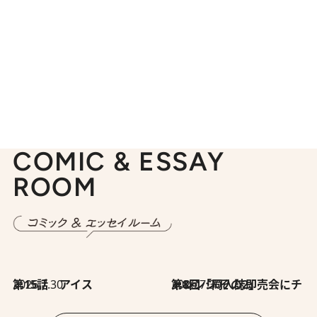
COMIC & ESSAY
ROOM
2026.7.30
第15話 アイス
2026.7.30
第8回「同人誌即売会にチャレンジ その2」