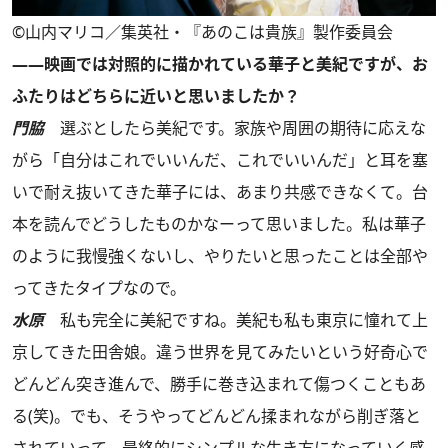
©山内マリコ／集英社・『あのこは貴族』製作委員会
――映画では対照的に描かれている華子と美紀ですが、お
ふたりはどちらに近いと思いましたか？
門脇
選ぶとしたら美紀です。家族や周囲の期待に応えな
がら「自分はこれでいいんだ、これでいいんだ」と耳を塞
いで耐え抜いてきた華子には、あまり共感できなくて。台
本を読んでどうしたものかなーって思いました。私は華子
のように我慢強くないし、やりたいと思ったことは全部や
ってきたタイプなので。
水原
私も完全に美紀ですね。美紀も私も東京に憧れて上
京してきた田舎娘。違う世界を見てみたいという好奇心で
どんどん突き進んで、勝手に巻き込まれて傷つくこともあ
る(笑)。でも、そうやってどんどん揉まれながら削ぎ落と
されていって、最終的にシンプルな生き方になっていく感