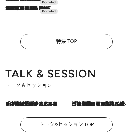
2026.7.10
NEW OPEN！【界 草津】名湯の地に誕生。趣の異なる2種の温泉と上州ならではの会席・蕎麦割烹など美食を味わう究極の癒やし旅
特集 TOP
TALK & SESSION
トーク＆セッション
2026.8.3
「今後値上げがあるとすれば…」「リスクがあるのは今年の冬」エネルギー専門家が語る、ホルムズ海峡封鎖が家庭にもたらす“ある心配”
2026.8.3
「住宅建てられない…」「サーチャージ料の高値が続いている」ホルムズ海峡封鎖による影響はいつまで続く？《エネルギー専門家に聞く“どうなる日本の暮らし”》
トーク&セッション TOP