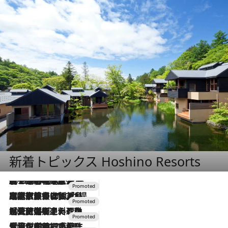
新着トピックス Hoshino Resorts
2026.8.7
【トンボの足水浴】ヒノキの香りに包まれて涼感マックス！約13℃の湧水かけ流しを避暑地「星野温泉 トンボの湯」で体験
2026.7.31
【ホテル帰省】という選択肢をOMOが提案。家族とほどよい距離を保つには「昼は実家、夜は気兼ねなくホテルで！」
2026.7.24
【夏限定ディナーコース】旬を迎える稚鮎や花ズッキーニなどをイタリア・トスカーナの郷土料理の手法で満喫！
2026.7.17
「土佐和ハーブかき氷」がOMO7高知に登場！生姜、山椒、大葉など目にも舌にも涼を呼ぶ郷土の味