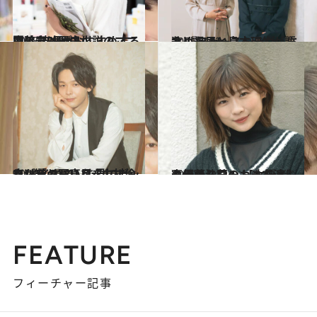
2018.10.6
門脇麦は歴史小説のマニア！ 彼女がおすすめする意外な3冊とは
カルチャー
2021.2.13
北川景子と島本理生が語る 『ファーストラヴ』に込めた思い
カルチャー
2021.2.5
“ひねくれていた”中村倫也が昔の写真を 見てビックリ「ヤバい目をしてた…笑」
カルチャー
2020.11.12
セックスワーカーを演じる伊藤沙莉の 【女優考】声優からコントまで
カルチャー
FEATURE
フィーチャー記事