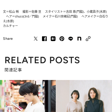
文＝松山 梢 撮影＝佐藤 亘 スタイリスト＝吉田 恵(門脇)、小蔵昌子(水原)
へア＝shuco(3rd／門脇) メイク＝石川奈緒記(門脇) ヘアメイク＝白石り
え(水原)
カルチャー
Share
RELATED POSTS
関連記事