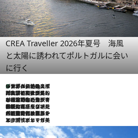
CREA Traveller 2026年夏号 海風
と太陽に誘われてポルトガルに会い
に行く
リスボンの絶品スイーツ「パステル・デ・ナタ」とは？ポルトガル伝統の奥深い世界へ
10 Hours Ago
2026.7.27
「私の祖国はポルトガル語です」国民的詩人フェルナンド・ペソアと、彼が愛した文学の街を歩く
2026.7.26
ポルトガル近海が育む極上の海の幸。キリリと冷えた白ワインと愉しむ、シーフード専門店の贅沢
2026.7.22
伝統の味をモダンに昇華。高感度な地元客が集う、リスボンの最旬ガストロノミー
2026.7.21
大航海時代の栄華から、震災、独裁、そして革命へ。ポルトガル・首都リスボンの石畳に刻まれた「歴史の光と影」
2026.7.13
エッセイ・ヤマザキマリ「慎ましくも美しき国 ポルトガル」