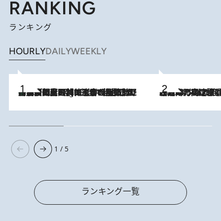
RANKING
ランキング
HOURLY
DAILY
WEEKLY
「最後に見られてよかった」上野動物園の東園パンダ舎が解体前に特別公開。8月16日まで延長されたパネル展と共に辿る“半世紀”のパンダ飼育《解体工事の図面あり》
10 Hours Ago
2026.8.7
「湘南乃風に憧れて」観客大盛上がりの“タオル回し”に、ラッパー顔負けの高速歌唱まで…さだまさし（74）のアグレッシブすぎる現在地
1 / 5
ランキング一覧