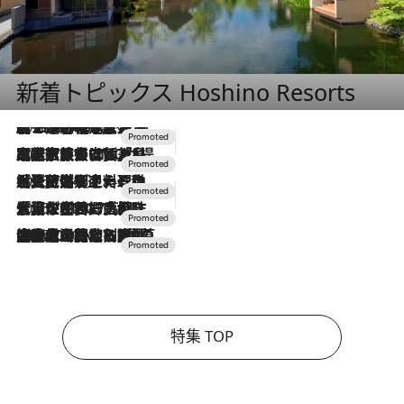
新着トピックス Hoshino Resorts
2026.8.7
【トンボの足水浴】ヒノキの香りに包まれて涼感マックス！約13℃の湧水かけ流しを避暑地「星野温泉 トンボの湯」で体験
2026.7.31
【ホテル帰省】という選択肢をOMOが提案。家族とほどよい距離を保つには「昼は実家、夜は気兼ねなくホテルで！」
2026.7.24
【夏限定ディナーコース】旬を迎える稚鮎や花ズッキーニなどをイタリア・トスカーナの郷土料理の手法で満喫！
2026.7.17
「土佐和ハーブかき氷」がOMO7高知に登場！生姜、山椒、大葉など目にも舌にも涼を呼ぶ郷土の味
2026.7.10
NEW OPEN！【界 草津】名湯の地に誕生。趣の異なる2種の温泉と上州ならではの会席・蕎麦割烹など美食を味わう究極の癒やし旅
特集 TOP