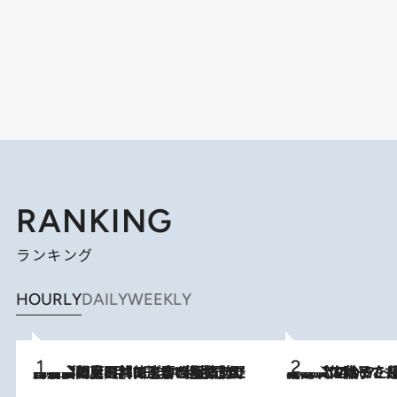
RANKING
ランキング
HOURLY
DAILY
WEEKLY
2026.8.8
「最後に見られてよかった」上野動物園の東園パンダ舎が解体前に特別公開。8月16日まで延長されたパネル展と共に辿る“半世紀”のパンダ飼育《解体工事の図面あり》
2026.8.5
【阿川佐和子さんの年とる力】なぜ70代で始めた趣味は“こんなに楽しい”のか？ ピアノ、俳句…スランプに陥っても続けられる“ある秘訣”とは