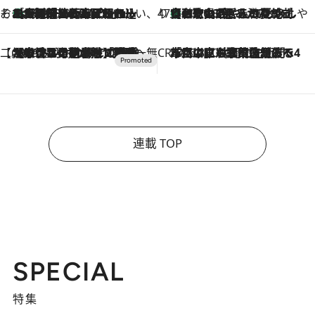
そおだよおこの関西おいしい、おやつ紀行
［大阪府箕面市］一皿一皿目の前で仕上げられる、料理を巧みに組み込んだアシェットデセールコース「ミチル アシェット デセール（Michiru assiette dessert）」
2026.8.9
47都道府県の手みやげ ひんやりスイーツで夏を満喫
【和歌山県】この夏絶対食べたい 冷やしておいしいおやつ3選 みかんがごろっと丸ごと入ったジュレ
2026.8.9
【CREA×星野リゾート】唯一無二。癒しと発見が待つ場所へ
2026.8.7
【トンボの足水浴】ヒノキの香りに包まれて涼感マックス！約13℃の湧水かけ流しを避暑地「星野温泉 トンボの湯」で体験
CREA'S CHOICE
2026.8.7
「立川にも歌舞伎があるんだよ」 片岡仁左衛門・市川中車ら豪華座組みで4年目の立川立飛歌舞伎へ
連載 TOP
SPECIAL
特集