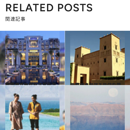
RELATED POSTS
関連記事
2012.8.23
中東のゴージャス首長国アブダビに最新リゾート登場
旅＆お出かけ
2012.7.9
モロッコ、アトラス山脈の麓のオアシスに佇む夢の家
旅＆お出かけ