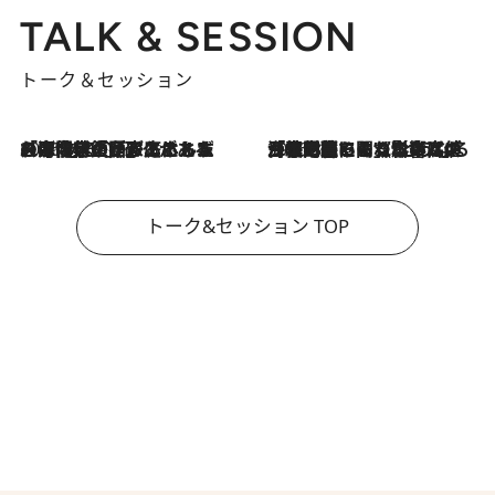
TALK & SESSION
トーク＆セッション
2026.8.3
「今後値上げがあるとすれば…」「リスクがあるのは今年の冬」エネルギー専門家が語る、ホルムズ海峡封鎖が家庭にもたらす“ある心配”
2026.8.3
「住宅建てられない…」「サーチャージ料の高値が続いている」ホルムズ海峡封鎖による影響はいつまで続く？《エネルギー専門家に聞く“どうなる日本の暮らし”》
トーク&セッション TOP