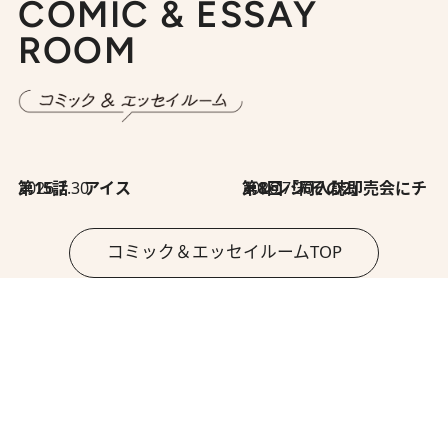
COMIC & ESSAY
ROOM
2026.7.30
第15話 アイス
2026.7.30
第8回「同人誌即売会にチャレンジ その2」
コミック＆エッセイルームTOP