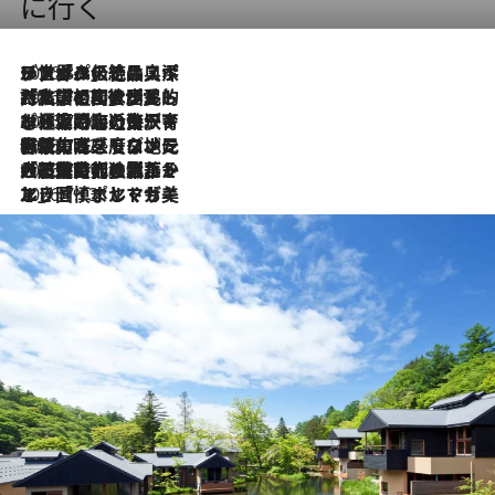
に行く
2026.8.8
リスボンの絶品スイーツ「パステル・デ・ナタ」とは？ポルトガル伝統の奥深い世界へ
2026.7.27
「私の祖国はポルトガル語です」国民的詩人フェルナンド・ペソアと、彼が愛した文学の街を歩く
2026.7.26
ポルトガル近海が育む極上の海の幸。キリリと冷えた白ワインと愉しむ、シーフード専門店の贅沢
2026.7.22
伝統の味をモダンに昇華。高感度な地元客が集う、リスボンの最旬ガストロノミー
2026.7.21
大航海時代の栄華から、震災、独裁、そして革命へ。ポルトガル・首都リスボンの石畳に刻まれた「歴史の光と影」
2026.7.13
エッセイ・ヤマザキマリ「慎ましくも美しき国 ポルトガル」