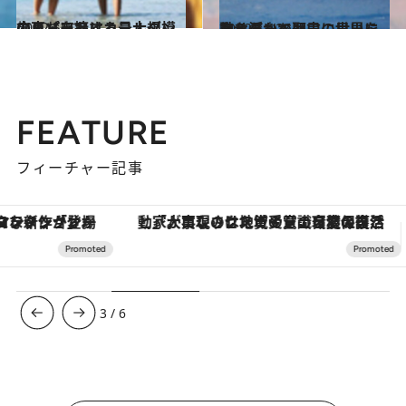
2012.5.12
中東・アフリカ最大規模のスパを擁するヨルダンのリゾート
旅＆お出かけ
2012.5.12
ヨルダンで聖書の世界に身を浮かべ歴史に思いを馳せる
旅＆お出かけ
FEATURE
フィーチャー記事
「大事なのは地域の意識を変えること」。ロレックス賞受賞の自然保護活動家が実現させたナイジェリアの自然環境の復活
3
/
6