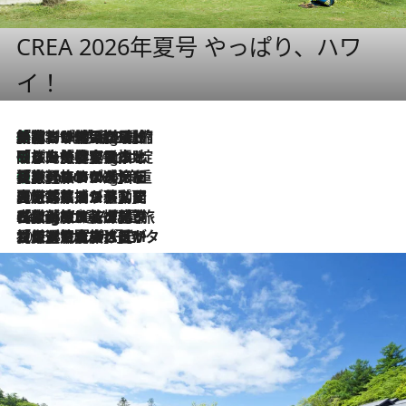
CREA 2026年夏号 やっぱり、ハワ
イ！
「荷物が増えるほど旅ストレスは増す」美容ジャーナリストがたどり着いた最終結論。“化粧品を劇的に減らす”感動の凝縮美容とは
10 Hours Ago
「旅先には金髪ウィッグを持参」日本と同じメイクでは損してる!? 美容ジャーナリストが提案する“掟破りの旅美容”とは
10 Hours Ago
【厳選旅コスメ】「身軽さ＆UV対策重視！」ヘアアーティストshucoが選んだ夏旅ベストコスメを発表【Mサイズジップ】
10 Hours Ago
2026.8.5
【厳選旅コスメ】国内をあちこち移動する河井菜摘が選んだ夏旅ベストコスメ発表！「リラックスアイテムはマスト」【Mサイズジップ】
2026.8.4
【厳選旅コスメ】「紫外線＆乾燥対策しながらメイク感も！」ヘア＆メイクGeorgeが選んだ夏旅ベストコスメを発表！【Mサイズジップ】
2026.8.3
【厳選旅コスメ】「保湿もタイパ重視！」“サウナ好き”タレント清水みさとが愛用する夏旅ベストコスメを発表！【Mサイズジップ】