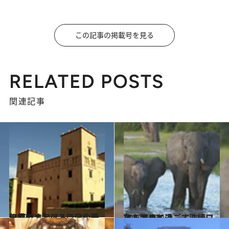
この記事の掲載号を見る
RELATED POSTS
関連記事
2012.7.9
モロッコ、アトラス山脈の麓のオアシスに佇む夢の家
旅＆お出かけ
2012.5.23
象を眺めて過ごす洗練ワイルドライフ
旅＆お出かけ