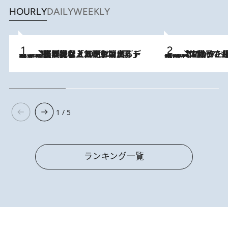
HOURLY
DAILY
WEEKLY
2026.8.5
【なぜ吉沢亮は「気配を消せる」のか？】興行収入208億の『国宝』を経て挑むミュージカル『ディア・エヴァン・ハンセン』。トップ俳優が舞台上でさらけ出した“孤独”とは
2026.8.5
【阿川佐和子さんの年とる力】なぜ70代で始めた趣味は“こんなに楽しい”のか？ ピアノ、俳句…スランプに陥っても続けられる“ある秘訣”とは
1 / 5
ランキング一覧