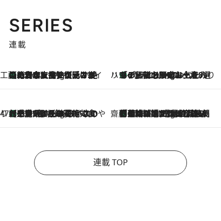
SERIES
連載
工藤まやのおもてなしハワイ
【ハワイ土産】ローカルの絶大な支持で復活！ 絶品の幻クッキー《元ファンの日本人女性が受け継いだ名店》
10 Hours Ago
ハワイ賢者 リサのお気に入りリスト
あの伝説の限定トートも！ リニューアルした「ディーン＆デルーカ ハワイ」で必須のお土産8選
10 Hours Ago
47都道府県の手みやげ ひんやりスイーツで夏を満喫
【三重県】この夏絶対食べたい 冷やしておいしいおやつ3選 お餅×アイスの新感覚スイーツ
10 Hours Ago
齋藤 薫 美容脳ルネサンス
「荷物が増えるほど旅ストレスは増す」美容ジャーナリストがたどり着いた最終結論。“化粧品を劇的に減らす”感動の凝縮美容とは
10 Hours Ago
連載 TOP