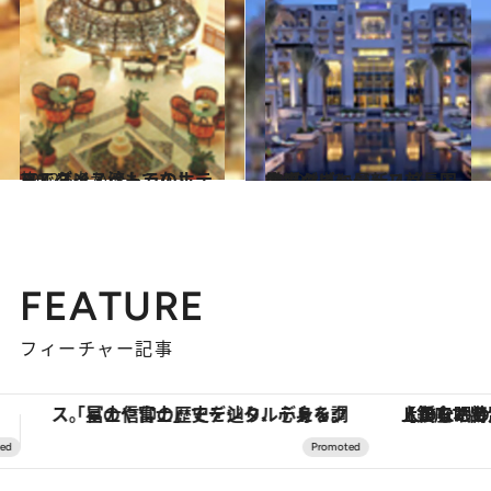
2012.5.8
ヨルダン・ペトラのホテルでスイス流もてなし
旅＆お出かけ
2012.8.23
中東のゴージャス首長国アブダビに最新リゾート登場
旅＆お出かけ
FEATURE
フィーチャー記事
【銀座で出合う最旬美容】美髪ケアや上質な眠り…セルフケアのアップデートから、特別な名入れギフトまで。大人のための「ReFa GINZA」クルーズ
【夏限定ディナーコース】旬を迎