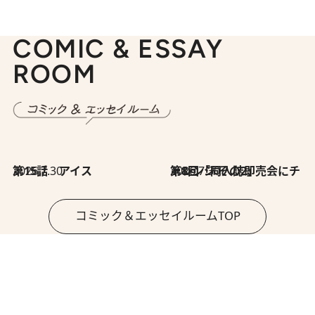
COMIC & ESSAY
ROOM
2026.7.30
第15話 アイス
2026.7.30
第8回「同人誌即売会にチャレンジ その2」
コミック＆エッセイルームTOP