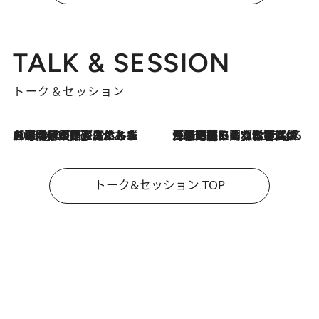
TALK & SESSION
トーク＆セッション
2026.8.3
「今後値上げがあるとすれば…」「リスクがあるのは今年の冬」エネルギー専門家が語る、ホルムズ海峡封鎖が家庭にもたらす“ある心配”
2026.8.3
「住宅建てられない…」「サーチャージ料の高値が続いている」ホルムズ海峡封鎖による影響はいつまで続く？《エネルギー専門家に聞く“どうなる日本の暮らし”》
トーク&セッション TOP