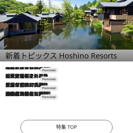
新着トピックス Hoshino Resorts
2026.7.31
【ホテル帰省】という選択肢をOMOが提案。家族とほどよい距離を保つには「昼は実家、夜は気兼ねなくホテルで！」
2026.7.24
【夏限定ディナーコース】旬を迎える稚鮎や花ズッキーニなどをイタリア・トスカーナの郷土料理の手法で満喫！
2026.7.17
「土佐和ハーブかき氷」がOMO7高知に登場！生姜、山椒、大葉など目にも舌にも涼を呼ぶ郷土の味
2026.7.10
NEW OPEN！【界 草津】名湯の地に誕生。趣の異なる2種の温泉と上州ならではの会席・蕎麦割烹など美食を味わう究極の癒やし旅
特集 TOP