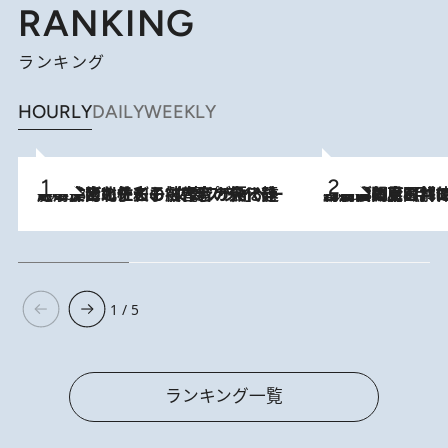
RANKING
ランキング
HOURLY
DAILY
WEEKLY
2026.8.3
《「文士の子ども被害者の会」発足！》阿川佐和子（72）が語る遠藤周作に北杜夫、劇作家・矢代静一の子どもたちの“文豪プライベート事件簿”
2026.8.8
「最後に見られてよかった」上野動物園の東園パンダ舎が解体前に特別公開。8月16日まで延長されたパネル展と共に辿る“半世紀”のパンダ飼育《解体工事の図面あり》
1 / 5
ランキング一覧