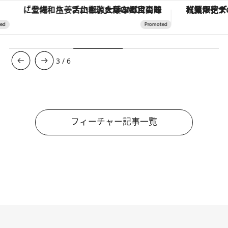
「土佐和ハーブかき氷」がOMO7高知に登場！生姜、山椒、大葉など目にも舌にも涼を呼ぶ郷土の味
【夏限定ディナーコース】旬を迎
3
/
6
フィーチャー記事一覧