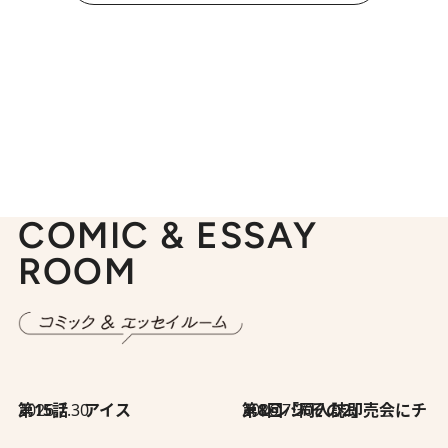
COMIC & ESSAY
ROOM
2026.7.30
第15話 アイス
2026.7.30
第8回「同人誌即売会にチャレンジ その2」