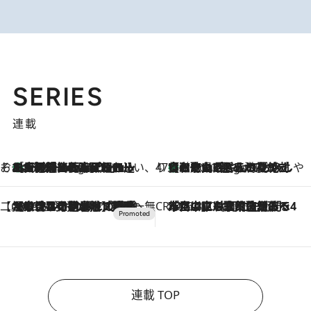
SERIES
連載
そおだよおこの関西おいしい、おやつ紀行
［大阪府箕面市］一皿一皿目の前で仕上げられる、料理を巧みに組み込んだアシェットデセールコース「ミチル アシェット デセール（Michiru assiette dessert）」
6 Hours Ago
47都道府県の手みやげ ひんやりスイーツで夏を満喫
【和歌山県】この夏絶対食べたい 冷やしておいしいおやつ3選 みかんがごろっと丸ごと入ったジュレ
6 Hours Ago
【CREA×星野リゾート】唯一無二。癒しと発見が待つ場所へ
2026.8.7
【トンボの足水浴】ヒノキの香りに包まれて涼感マックス！約13℃の湧水かけ流しを避暑地「星野温泉 トンボの湯」で体験
CREA'S CHOICE
2026.8.7
「立川にも歌舞伎があるんだよ」 片岡仁左衛門・市川中車ら豪華座組みで4年目の立川立飛歌舞伎へ
連載 TOP