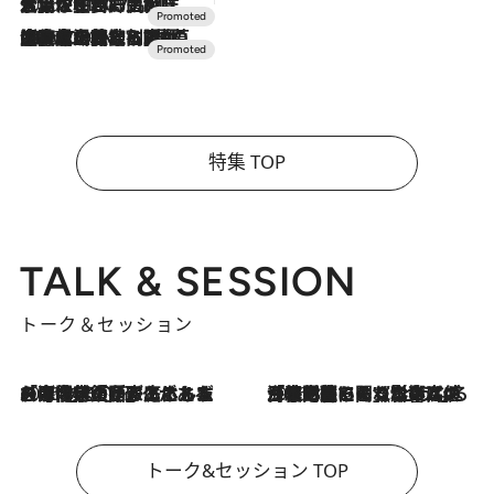
2026.7.17
「土佐和ハーブかき氷」がOMO7高知に登場！生姜、山椒、大葉など目にも舌にも涼を呼ぶ郷土の味
2026.7.10
NEW OPEN！【界 草津】名湯の地に誕生。趣の異なる2種の温泉と上州ならではの会席・蕎麦割烹など美食を味わう究極の癒やし旅
特集 TOP
TALK & SESSION
トーク＆セッション
2026.8.3
「今後値上げがあるとすれば…」「リスクがあるのは今年の冬」エネルギー専門家が語る、ホルムズ海峡封鎖が家庭にもたらす“ある心配”
2026.8.3
「住宅建てられない…」「サーチャージ料の高値が続いている」ホルムズ海峡封鎖による影響はいつまで続く？《エネルギー専門家に聞く“どうなる日本の暮らし”》
トーク&セッション TOP