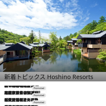
新着トピックス Hoshino Resorts
2026.8.7
【トンボの足水浴】ヒノキの香りに包まれて涼感マックス！約13℃の湧水かけ流しを避暑地「星野温泉 トンボの湯」で体験
2026.7.31
【ホテル帰省】という選択肢をOMOが提案。家族とほどよい距離を保つには「昼は実家、夜は気兼ねなくホテルで！」
2026.7.24
【夏限定ディナーコース】旬を迎える稚鮎や花ズッキーニなどをイタリア・トスカーナの郷土料理の手法で満喫！