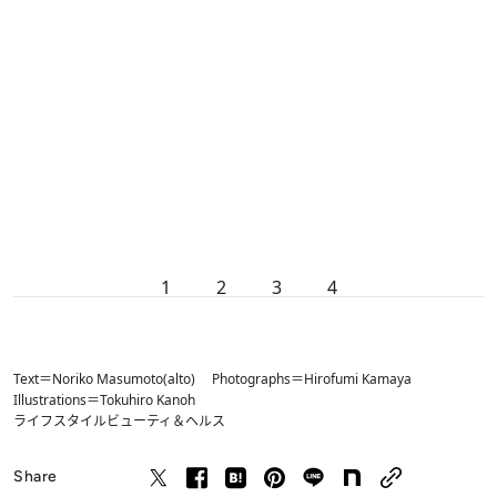
1
2
3
4
Text＝Noriko Masumoto(alto) Photographs＝Hirofumi Kamaya
Illustrations＝Tokuhiro Kanoh
ライフスタイル
ビューティ＆ヘルス
Share