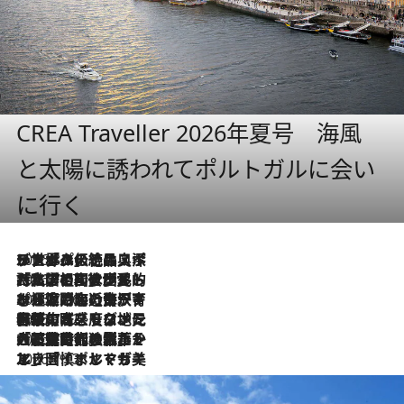
CREA Traveller 2026年夏号 海風
と太陽に誘われてポルトガルに会い
に行く
2026.8.8
リスボンの絶品スイーツ「パステル・デ・ナタ」とは？ポルトガル伝統の奥深い世界へ
2026.7.27
「私の祖国はポルトガル語です」国民的詩人フェルナンド・ペソアと、彼が愛した文学の街を歩く
2026.7.26
ポルトガル近海が育む極上の海の幸。キリリと冷えた白ワインと愉しむ、シーフード専門店の贅沢
2026.7.22
伝統の味をモダンに昇華。高感度な地元客が集う、リスボンの最旬ガストロノミー
2026.7.21
大航海時代の栄華から、震災、独裁、そして革命へ。ポルトガル・首都リスボンの石畳に刻まれた「歴史の光と影」
2026.7.13
エッセイ・ヤマザキマリ「慎ましくも美しき国 ポルトガル」