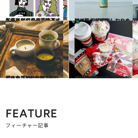
2020.10.31
九星気学で導く「開運ビューティ」 あなたの基本性格と11月の運勢は？
ビューティ＆ヘルス
2020.11.2
美の賢者が推薦！ コロナ時代の 日常を楽しむためのアイテム7選
ビューティ＆ヘルス
2020.10.31
【体を温める】眠る前に飲みたい1杯 ハーブが香る、やさしい飲料3品
グルメ
2020.11.8
【スタバホリデー2020】が可愛すぎ♡ スタバ大好き編集部員の購入品はコレ
グルメ
FEATURE
フィーチャー記事