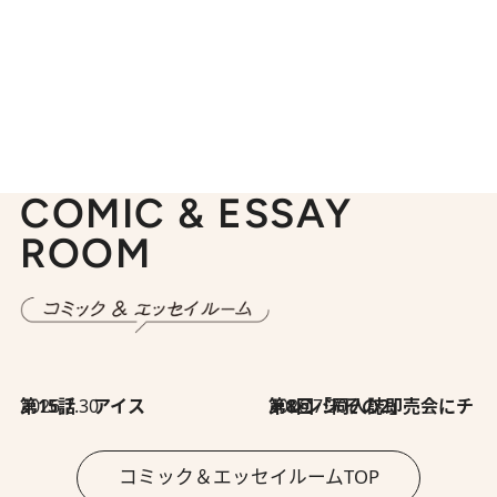
COMIC & ESSAY
ROOM
2026.7.30
第15話 アイス
2026.7.30
第8回「同人誌即売会にチャレンジ その2」
コミック＆エッセイルームTOP