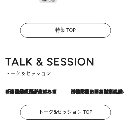
特集 TOP
TALK & SESSION
トーク＆セッション
2026.8.3
「今後値上げがあるとすれば…」「リスクがあるのは今年の冬」エネルギー専門家が語る、ホルムズ海峡封鎖が家庭にもたらす“ある心配”
2026.8.3
「住宅建てられない…」「サーチャージ料の高値が続いている」ホルムズ海峡封鎖による影響はいつまで続く？《エネルギー専門家に聞く“どうなる日本の暮らし”》
トーク&セッション TOP