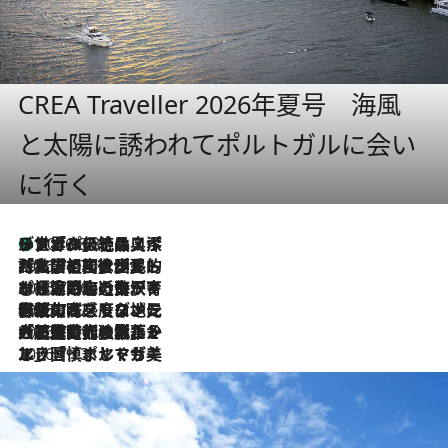
CREA Traveller 2026年夏号 海風
と太陽に誘われてポルトガルに会い
に行く
リスボンの絶品スイーツ「パステル・デ・ナタ」とは？ポルトガル伝統の奥深い世界へ
2026.8.8
2026.7.27
「私の祖国はポルトガル語です」国民的詩人フェルナンド・ペソアと、彼が愛した文学の街を歩く
2026.7.26
ポルトガル近海が育む極上の海の幸。キリリと冷えた白ワインと愉しむ、シーフード専門店の贅沢
2026.7.22
伝統の味をモダンに昇華。高感度な地元客が集う、リスボンの最旬ガストロノミー
2026.7.21
大航海時代の栄華から、震災、独裁、そして革命へ。ポルトガル・首都リスボンの石畳に刻まれた「歴史の光と影」
2026.7.13
エッセイ・ヤマザキマリ「慎ましくも美しき国 ポルトガル」