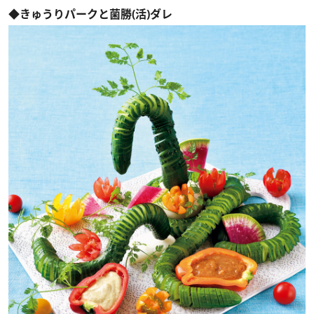
◆きゅうりパークと菌勝(活)ダレ