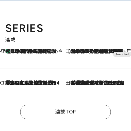
SERIES
連載
47都道府県の手みやげ ひんやりスイーツで夏を満喫
【兵庫県】この夏絶対食べたい 冷やしておいしいおやつ3選 淡路島の恵みをジェラートに集約
2026.8.8
【CREA×星野リゾート】唯一無二。癒しと発見が待つ場所へ
2026.8.7
【トンボの足水浴】ヒノキの香りに包まれて涼感マックス！約13℃の湧水かけ流しを避暑地「星野温泉 トンボの湯」で体験
CREA'S CHOICE
2026.8.7
「立川にも歌舞伎があるんだよ」 片岡仁左衛門・市川中車ら豪華座組みで4年目の立川立飛歌舞伎へ
田中稲の勝手に再ブーム
2026.8.7
「湘南乃風に憧れて」観客大盛上がりの“タオル回し”に、ラッパー顔負けの高速歌唱まで…さだまさし（74）のアグレッシブすぎる現在地
連載 TOP