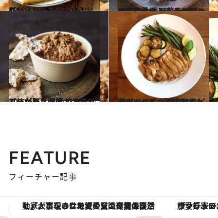
2020.6.29
私はきばって牛肉を入れたわよ～！平野レミの「びっくりパニーニ」
グルメ
2020.8.14
成城石井 暑いときにぴったりな夏麺 野菜たっぷりで食欲をそそるうまさ！
ライフスタイル
2020.6.6
【レシピ】濃厚！ みそレバーペースト 免疫を上げて体が整う発酵おつまみ
グルメ
2020.7.22
高山かづえさんの定番な鶏肉おかず 「夕食はスピーディーに」が鉄則！
グルメ
FEATURE
フィーチャー記事
ヴァシュロン・コンスタンタン「オーヴァーシーズ・オートマティック」。旅愛好家のお気に入りコレクションから、ジェンダーレスな新作が登場
【夏限定ディナーコース】旬を迎