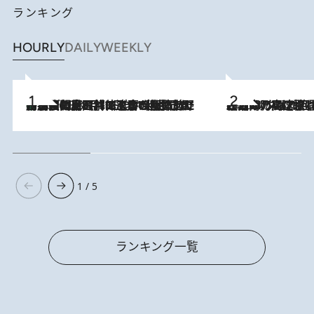
ランキング
HOURLY
DAILY
WEEKLY
「最後に見られてよかった」上野動物園の東園パンダ舎が解体前に特別公開。8月16日まで延長されたパネル展と共に辿る“半世紀”のパンダ飼育《解体工事の図面あり》
2026.8.8
2026.8.7
「湘南乃風に憧れて」観客大盛上がりの“タオル回し”に、ラッパー顔負けの高速歌唱まで…さだまさし（74）のアグレッシブすぎる現在地
1 / 5
ランキング一覧