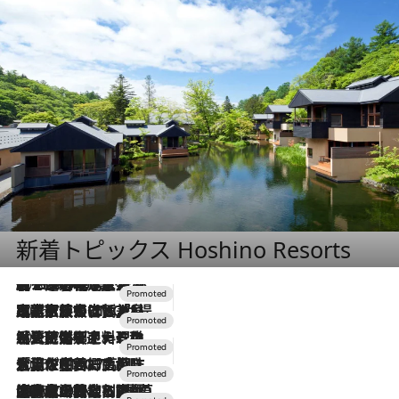
新着トピックス Hoshino Resorts
2026.8.7
【トンボの足水浴】ヒノキの香りに包まれて涼感マックス！約13℃の湧水かけ流しを避暑地「星野温泉 トンボの湯」で体験
2026.7.31
【ホテル帰省】という選択肢をOMOが提案。家族とほどよい距離を保つには「昼は実家、夜は気兼ねなくホテルで！」
2026.7.24
【夏限定ディナーコース】旬を迎える稚鮎や花ズッキーニなどをイタリア・トスカーナの郷土料理の手法で満喫！
2026.7.17
「土佐和ハーブかき氷」がOMO7高知に登場！生姜、山椒、大葉など目にも舌にも涼を呼ぶ郷土の味
2026.7.10
NEW OPEN！【界 草津】名湯の地に誕生。趣の異なる2種の温泉と上州ならではの会席・蕎麦割烹など美食を味わう究極の癒やし旅