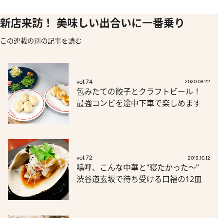
新店来訪！ 美味しい出合いに一番乗り
この連載の別の記事を読む
vol.74
2020.08.22
包みたての餃子とクラフトビール！
最強コンビを途中下車で楽しめます
vol.72
2019.10.12
嗚呼、こんな中華と“寝たかった～”
渋谷道玄坂で待ち受ける口福の12皿