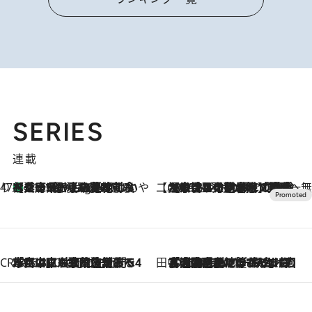
SERIES
連載
47都道府県の手みやげ ひんやりスイーツで夏を満喫
【兵庫県】この夏絶対食べたい 冷やしておいしいおやつ3選 淡路島の恵みをジェラートに集約
11 Hours Ago
【CREA×星野リゾート】唯一無二。癒しと発見が待つ場所へ
2026.8.7
【トンボの足水浴】ヒノキの香りに包まれて涼感マックス！約13℃の湧水かけ流しを避暑地「星野温泉 トンボの湯」で体験
CREA'S CHOICE
2026.8.7
「立川にも歌舞伎があるんだよ」 片岡仁左衛門・市川中車ら豪華座組みで4年目の立川立飛歌舞伎へ
田中稲の勝手に再ブーム
2026.8.7
「湘南乃風に憧れて」観客大盛上がりの“タオル回し”に、ラッパー顔負けの高速歌唱まで…さだまさし（74）のアグレッシブすぎる現在地