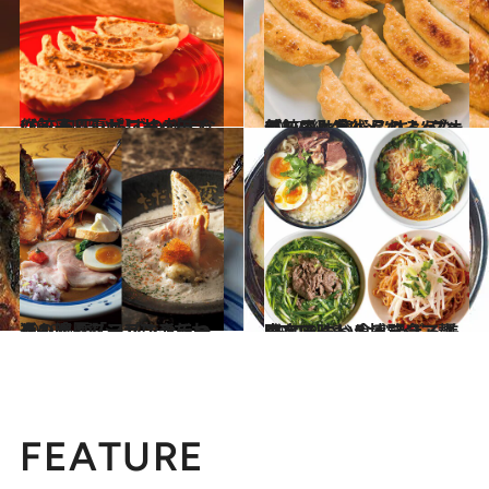
2020.6.15
【餃子レシピ】サバ缶で作る 包丁いらずの刻まない餃子＆夏サワー
グルメ
2017.12.16
何皿でも食べられる“スーパーB級グルメ” キングオブ餃子は芸術品のような美しさ
グルメ
2020.6.18
通も唸る「フレンチラーメン」4選 シェフこだわりの濃厚スープにやみつき
グルメ
2020.2.13
東京で味わえるアジア麺 BEST6 つい食べ過ぎる美味なヌードル博覧会
グルメ
FEATURE