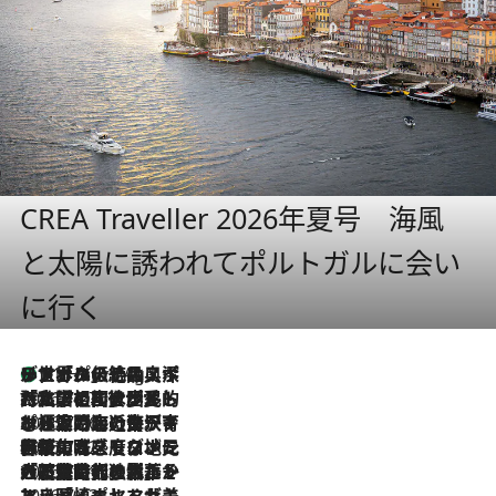
CREA Traveller 2026年夏号 海風
と太陽に誘われてポルトガルに会い
に行く
リスボンの絶品スイーツ「パステル・デ・ナタ」とは？ポルトガル伝統の奥深い世界へ
11 Hours Ago
2026.7.27
「私の祖国はポルトガル語です」国民的詩人フェルナンド・ペソアと、彼が愛した文学の街を歩く
2026.7.26
ポルトガル近海が育む極上の海の幸。キリリと冷えた白ワインと愉しむ、シーフード専門店の贅沢
2026.7.22
伝統の味をモダンに昇華。高感度な地元客が集う、リスボンの最旬ガストロノミー
2026.7.21
大航海時代の栄華から、震災、独裁、そして革命へ。ポルトガル・首都リスボンの石畳に刻まれた「歴史の光と影」
2026.7.13
エッセイ・ヤマザキマリ「慎ましくも美しき国 ポルトガル」