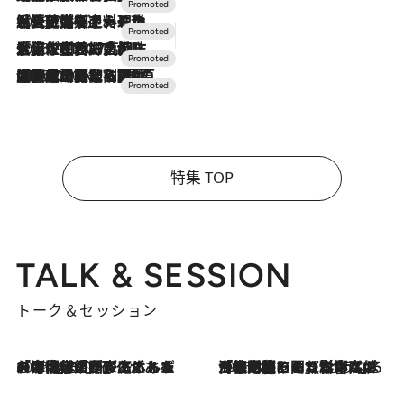
2026.7.24
【夏限定ディナーコース】旬を迎える稚鮎や花ズッキーニなどをイタリア・トスカーナの郷土料理の手法で満喫！
2026.7.17
「土佐和ハーブかき氷」がOMO7高知に登場！生姜、山椒、大葉など目にも舌にも涼を呼ぶ郷土の味
2026.7.10
NEW OPEN！【界 草津】名湯の地に誕生。趣の異なる2種の温泉と上州ならではの会席・蕎麦割烹など美食を味わう究極の癒やし旅
特集 TOP
TALK & SESSION
トーク＆セッション
2026.8.3
「今後値上げがあるとすれば…」「リスクがあるのは今年の冬」エネルギー専門家が語る、ホルムズ海峡封鎖が家庭にもたらす“ある心配”
2026.8.3
「住宅建てられない…」「サーチャージ料の高値が続いている」ホルムズ海峡封鎖による影響はいつまで続く？《エネルギー専門家に聞く“どうなる日本の暮らし”》