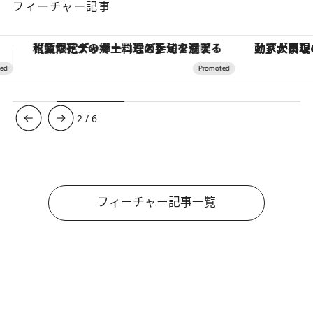
フィーチャー記事
「大事なのは地域の意識を変えること」。ロレックス賞受賞の自然保護活動家が実現させたナイジェリアの自然環境の復活
ヴァシュロン・コンスタンタン
3
/
6
フィーチャー記事一覧