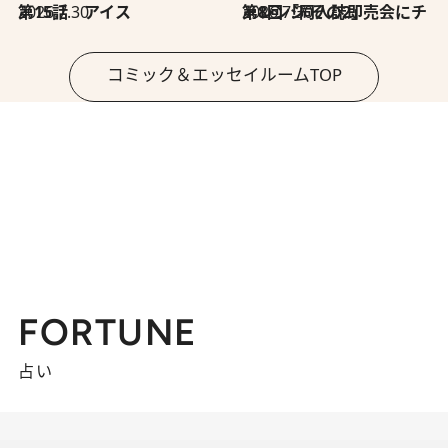
2026.7.30
第15話 アイス
2026.7.30
第8回「同人誌即売会にチャレンジ その2」
コミック＆エッセイルームTOP
FORTUNE
占い