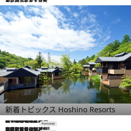
新着トピックス Hoshino Resorts
2026.8.7
【トンボの足水浴】ヒノキの香りに包まれて涼感マックス！約13℃の湧水かけ流しを避暑地「星野温泉 トンボの湯」で体験
2026.7.31
【ホテル帰省】という選択肢をOMOが提案。家族とほどよい距離を保つには「昼は実家、夜は気兼ねなくホテルで！」