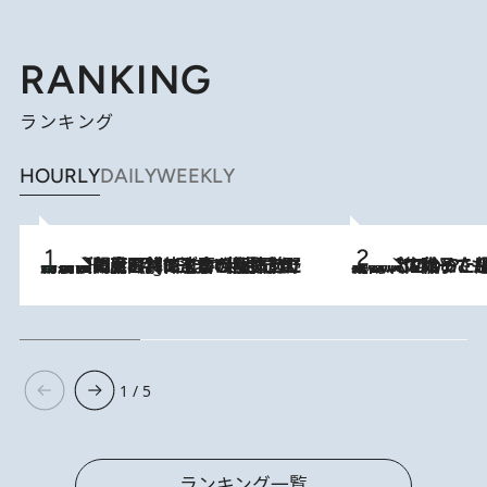
RANKING
ランキング
HOURLY
DAILY
WEEKLY
「最後に見られてよかった」上野動物園の東園パンダ舎が解体前に特別公開。8月16日まで延長されたパネル展と共に辿る“半世紀”のパンダ飼育《解体工事の図面あり》
11 Hours Ago
2026.8.5
【阿川佐和子さんの年とる力】なぜ70代で始めた趣味は“こんなに楽しい”のか？ ピアノ、俳句…スランプに陥っても続けられる“ある秘訣”とは
1 / 5
ランキング一覧