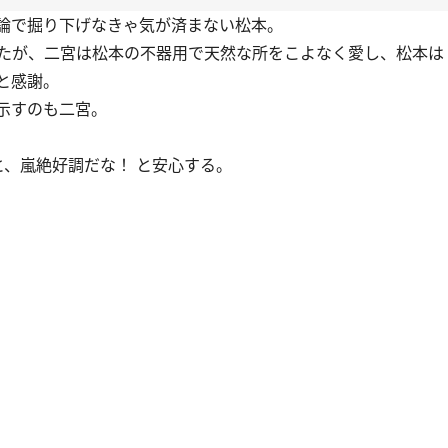
論で掘り下げなきゃ気が済まない松本。
たが、二宮は松本の不器用で天然な所をこよなく愛し、松本は
と感謝。
に示すのも二宮。
、嵐絶好調だな！ と安心する。