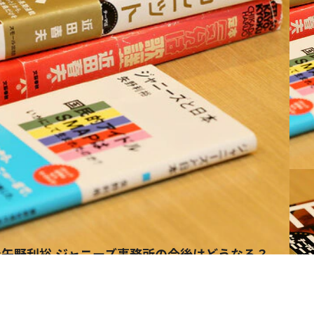
×矢野利裕 ジャニーズ事務所の今後はどうなる？