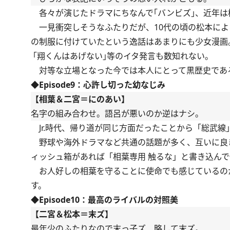
各々が演じたドラマにちなんで｢バンビズ｣、近年は
一見衝突しそうなふたりだが、10代の頃の松本によ
の制服に付けていたという逸話はあまりにも少女漫画
｢翔くんはあげない｣等のイタ発言も数知れない。
対等な立場となった今では本人にとって黒歴史であ
◆Episode9：心許し切った幼なじみ
【相葉＆二宮＝にのあい】
名字の組み合わせ。語呂が悪いのか逆はナシ。
Jr.時代、帰り道が同じ方面だったことから「総武
野球や海外ドラマなど共通の話題が多く、互いに良
ィッシュ箱があれば「相葉専用 触るな」と書き込ん
お人好しの相葉を守ることに使命でも感じているの
す。
◆Episode10：最高のライバルの対照美
【二宮＆松本＝末ズ】
最年少のふたりなので末っ子ズ、略して末ズ。