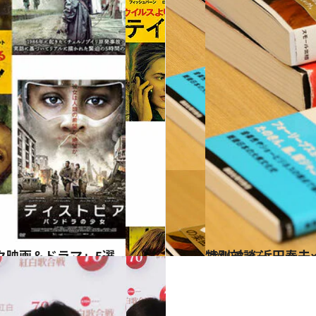
ク映画＆ドラマ」5選
2019.8.27
特別対談 近田春夫
カルチャー