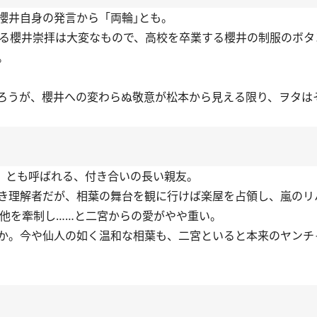
櫻井自身の発言から「両輪｣とも。
る櫻井崇拝は大変なもので、高校を卒業する櫻井の制服のボタ
。
ろうが、櫻井への変わらぬ敬意が松本から見える限り、ヲタは
線」とも呼ばれる、付き合いの長い親友。
き理解者だが、相葉の舞台を観に行けば楽屋を占領し、嵐のリ
で他を牽制し……と二宮からの愛がやや重い。
か。今や仙人の如く温和な相葉も、二宮といると本来のヤンチ