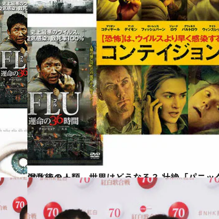
2020.5.3
混乱後の人類、世界はどうなる？ 壮絶「パニッ
カルチャー