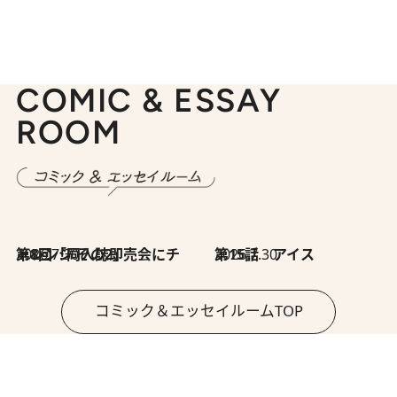
COMIC & ESSAY
ROOM
2026.7.30
第8回「同人誌即売会にチャレンジ その2」
2026.7.30
第15話 アイス
コミック＆エッセイルームTOP