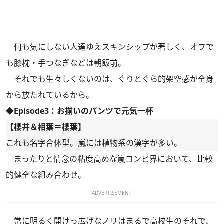
何も気にしない人達ゆえスキンシップが著しく、オフで
も膝枕・手つなぎなどは朝飯前。
それでも生々しくないのは、ぐりとぐら的架空感が全身
から放たれているから。
◆Episode3：お揃いのパンツで元気一杯
【櫻井＆相葉＝櫻葉】
これも名字合体型。嵐には植物系の漢字が多い。
まったりと情念の粘度高めな嵐コンビ界において、比較
的健全な組み合わせ。
ADVERTISEMENT
常に明るく開けっ広げなノリはまるで高校生のそれで、