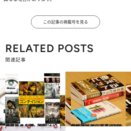
この記事の掲載号を見る
RELATED POSTS
関連記事
2020.5.3
混乱後の人類、世界はどうなる？ 壮絶「パニック映画＆ドラマ」5選
カルチャー
2019.8.27
特別対談 近田春夫×矢野利裕 ジャニーズ事務所の今後はどうなる？
カルチャー