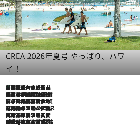
CREA 2026年夏号 やっぱり、ハワ
イ！
【厳選旅コスメ】「多機能アイテムがメイン！」旅好き美容エディターが選んだ夏旅ベストコスメを発表【Mサイズジップ】
2026.8.7
2026.8.6
「荷物が増えるほど旅ストレスは増す」美容ジャーナリストがたどり着いた最終結論。“化粧品を劇的に減らす”感動の凝縮美容とは
2026.8.6
「旅先には金髪ウィッグを持参」日本と同じメイクでは損してる!? 美容ジャーナリストが提案する“掟破りの旅美容”とは
2026.8.6
【厳選旅コスメ】「身軽さ＆UV対策重視！」ヘアアーティストshucoが選んだ夏旅ベストコスメを発表【Mサイズジップ】
2026.8.5
【厳選旅コスメ】国内をあちこち移動する河井菜摘が選んだ夏旅ベストコスメ発表！「リラックスアイテムはマスト」【Mサイズジップ】
2026.8.4
【厳選旅コスメ】「紫外線＆乾燥対策しながらメイク感も！」ヘア＆メイクGeorgeが選んだ夏旅ベストコスメを発表！【Mサイズジップ】