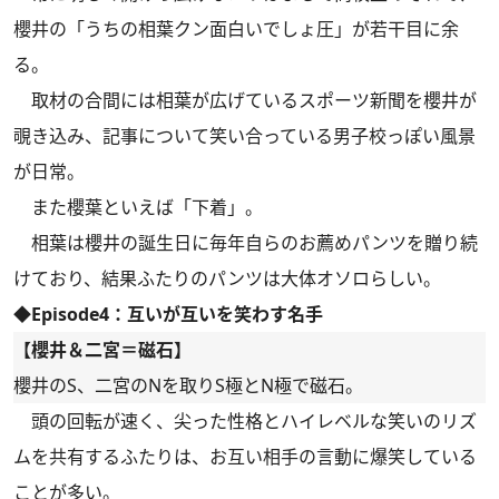
櫻井の「うちの相葉クン面白いでしょ圧」が若干目に余
る。
取材の合間には相葉が広げているスポーツ新聞を櫻井が
覗き込み、記事について笑い合っている男子校っぽい風景
が日常。
また櫻葉といえば「下着」。
相葉は櫻井の誕生日に毎年自らのお薦めパンツを贈り続
けており、結果ふたりのパンツは大体オソロらしい。
◆Episode4：互いが互いを笑わす名手
【櫻井＆二宮＝磁石】
櫻井のS、二宮のNを取りS極とN極で磁石。
頭の回転が速く、尖った性格とハイレベルな笑いのリズ
ムを共有するふたりは、お互い相手の言動に爆笑している
ことが多い。