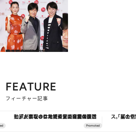
2020.1.22
今さら令和初の紅白歌合戦を振り返る さあ、一緒に“時を戻そう”
カルチャー
FEATURE
フィーチャー記事
「大事なのは地域の意識を変えること」。ロレックス賞受賞の自然保護活動家が実現させたナイジェリアの自然環境の復活