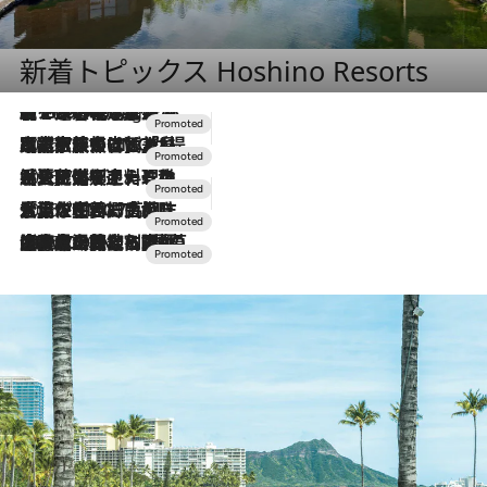
新着トピックス Hoshino Resorts
【トンボの足水浴】ヒノキの香りに包まれて涼感マックス！約13℃の湧水かけ流しを避暑地「星野温泉 トンボの湯」で体験
10 Hours Ago
2026.7.31
【ホテル帰省】という選択肢をOMOが提案。家族とほどよい距離を保つには「昼は実家、夜は気兼ねなくホテルで！」
2026.7.24
【夏限定ディナーコース】旬を迎える稚鮎や花ズッキーニなどをイタリア・トスカーナの郷土料理の手法で満喫！
2026.7.17
「土佐和ハーブかき氷」がOMO7高知に登場！生姜、山椒、大葉など目にも舌にも涼を呼ぶ郷土の味
2026.7.10
NEW OPEN！【界 草津】名湯の地に誕生。趣の異なる2種の温泉と上州ならではの会席・蕎麦割烹など美食を味わう究極の癒やし旅