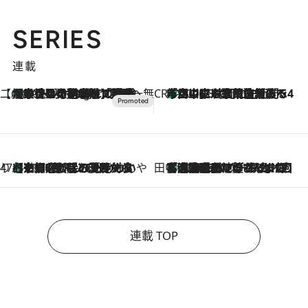
SERIES
連載
【CREA×星野リゾート】唯一無二。癒しと発見が待つ場所へ
【トンボの足水浴】ヒノキの香りに包まれて涼感マックス！約13℃の湧水かけ流しを避暑地「星野温泉 トンボの湯」で体験
10 Hours Ago
CREA'S CHOICE
「立川にも歌舞伎があるんだよ」 片岡仁左衛門・市川中車ら豪華座組みで4年目の立川立飛歌舞伎へ
2026.8.7
47都道府県の手みやげ ひんやりスイーツで夏を満喫
【京都府】この夏絶対食べたい 冷やしておいしいおやつ3選 ひと口目から心を掴む新緑のテリーヌ
2026.8.7
田中稲の勝手に再ブーム
「湘南乃風に憧れて」観客大盛上がりの“タオル回し”に、ラッパー顔負けの高速歌唱まで…さだまさし（74）のアグレッシブすぎる現在地
2026.8.7
連載 TOP