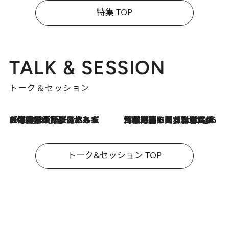
特集 TOP
TALK & SESSION
トーク＆セッション
2026.8.3
「今後値上げがあるとすれば…」「リスクがあるのは今年の冬」エネルギー専門家が語る、ホルムズ海峡封鎖が家庭にもたらす“ある心配”
2026.8.3
「住宅建てられない…」「サーチャージ料の高値が続いている」ホルムズ海峡封鎖による影響はいつまで続く？《エネルギー専門家に聞く“どうなる日本の暮らし”》
トーク&セッション TOP