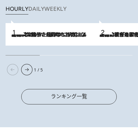
HOURLY
DAILY
WEEKLY
2026.8.5
【阿川佐和子さんの年とる力】なぜ70代で始めた趣味は“こんなに楽しい”のか？ ピアノ、俳句…スランプに陥っても続けられる“ある秘訣”とは
2026.8.3
慶應幼稚舎の図書室からテレビの世界に飛び込んだ阿川佐和子（72）、「N
1 / 5
ランキング一覧