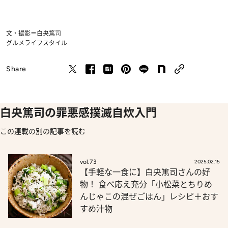
文・撮影＝白央篤司
グルメ
ライフスタイル
Share
白央篤司の罪悪感撲滅自炊入門
この連載の別の記事を読む
vol.73
2025.02.15
【手軽な一食に】白央篤司さんの好
物！ 食べ応え充分「小松菜とちりめ
んじゃこの混ぜごはん」レシピ＋おす
すめ汁物