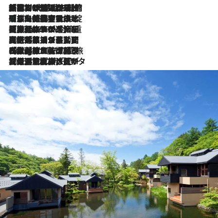
「荷物が増えるほど旅ストレスは増す」美容ジャーナリストがたどり着いた最終結論。“化粧品を劇的に減らす”感動の凝縮美容とは
2026.8.6
「旅先には金髪ウィッグを持参」日本と同じメイクでは損してる!? 美容ジャーナリストが提案する“掟破りの旅美容”とは
2026.8.6
【厳選旅コスメ】「身軽さ＆UV対策重視！」ヘアアーティストshucoが選んだ夏旅ベストコスメを発表【Mサイズジップ】
2026.8.6
2026.8.5
【厳選旅コスメ】国内をあちこち移動する河井菜摘が選んだ夏旅ベストコスメ発表！「リラックスアイテムはマスト」【Mサイズジップ】
2026.8.4
【厳選旅コスメ】「紫外線＆乾燥対策しながらメイク感も！」ヘア＆メイクGeorgeが選んだ夏旅ベストコスメを発表！【Mサイズジップ】
2026.8.3
【厳選旅コスメ】「保湿もタイパ重視！」“サウナ好き”タレント清水みさとが愛用する夏旅ベストコスメを発表！【Mサイズジップ】