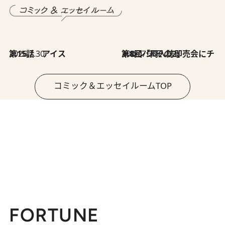
2026.7.30
第15話 アイス
2026.7.30
第8回「同人誌即売会にチャレンジ その2」
コミック＆エッセイルームTOP
FORTUNE