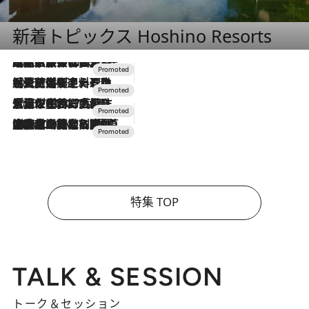
新着トピックス Hoshino Resorts
2026.7.31
【ホテル帰省】という選択肢をOMOが提案。家族とほどよい距離を保つには「昼は実家、夜は気兼ねなくホテルで！」
2026.7.24
【夏限定ディナーコース】旬を迎える稚鮎や花ズッキーニなどをイタリア・トスカーナの郷土料理の手法で満喫！
2026.7.17
「土佐和ハーブかき氷」がOMO7高知に登場！生姜、山椒、大葉など目にも舌にも涼を呼ぶ郷土の味
2026.7.10
NEW OPEN！【界 草津】名湯の地に誕生。趣の異なる2種の温泉と上州ならではの会席・蕎麦割烹など美食を味わう究極の癒やし旅
特集 TOP
TALK & SESSION
トーク＆セッション