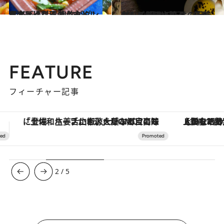
2019.5.17
日本人は料理のハードルを上げ過ぎ！ 自炊がグンと楽しくなる考え方とは？
グルメ
2019.9.15
れんこんの水餃子、最強レシピ 混ぜるだけの万能ダレと無限に頂く
グルメ
FEATURE
フィーチャー記事
【銀座で出合う最旬美容】美髪ケアや上質な眠り…セルフケアのアップデートから、特別な名入れギフトまで。大人のための「ReFa GINZA」クルーズ
ヴァシュロン・コンスタンタン
3
/
5