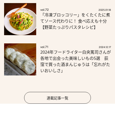
vol.72
2025.01.18
「冷凍ブロッコリー」をくたくたに煮
てソース代わりに！ 食べ応えも十分
【野菜たっぷりパスタレシピ】
vol.71
2024.12.17
2024年フードライター白央篤司さんが
各地で出会った美味しいもの5選 荻
窪で買った酒まんじゅうは「忘れがた
いおいしさ」
連載記事一覧