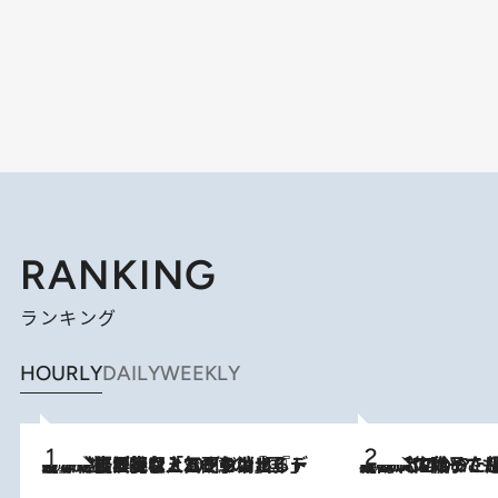
RANKING
ランキング
HOURLY
DAILY
WEEKLY
2026.8.5
【なぜ吉沢亮は「気配を消せる」のか？】興行収入208億の『国宝』を経て挑むミュージカル『ディア・エヴァン・ハンセン』。トップ俳優が舞台上でさらけ出した“孤独”とは
2026.8.5
【阿川佐和子さんの年とる力】なぜ70代で始めた趣味は“こんなに楽しい”のか？ ピアノ、俳句…スランプに陥っても続けられる“ある秘訣”とは