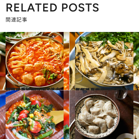
RELATED POSTS
関連記事
2020.2.13
何を定番料理にして外食にするか それを決めれば料理は長く続きます
グルメ
2019.12.15
毎日の自炊「どこまでやるか問題」 それを決める権利は、あなたにある
グルメ