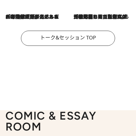
2026.8.3
「今後値上げがあるとすれば…」「リスクがあるのは今年の冬」エネルギー専門家が語る、ホルムズ海峡封鎖が家庭にもたらす“ある心配”
2026.8.3
「住宅建てられない…」「サーチャージ料の高値が続いている」ホルムズ海峡封鎖による影響はいつまで続く？《エネルギー専門家に聞く“どうなる日本の暮らし”》
トーク&セッション TOP
COMIC & ESSAY
ROOM