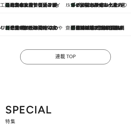
工藤まやのおもてなしハワイ
【ハワイ土産】ローカルの絶大な支持で復活！ 絶品の幻クッキー《元ファンの日本人女性が受け継いだ名店》
2026.8.6
ハワイ賢者 リサのお気に入りリスト
あの伝説の限定トートも！ リニューアルした「ディーン＆デルーカ ハワイ」で必須のお土産8選
2026.8.6
47都道府県の手みやげ ひんやりスイーツで夏を満喫
【三重県】この夏絶対食べたい 冷やしておいしいおやつ3選 お餅×アイスの新感覚スイーツ
2026.8.6
齋藤 薫 美容脳ルネサンス
「荷物が増えるほど旅ストレスは増す」美容ジャーナリストがたどり着いた最終結論。“化粧品を劇的に減らす”感動の凝縮美容とは
2026.8.6
連載 TOP
SPECIAL
特集