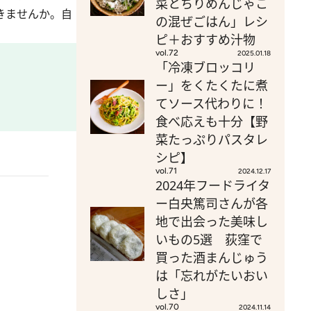
菜とちりめんじゃこ
きませんか。自
の混ぜごはん」レシ
ピ＋おすすめ汁物
vol.72
2025.01.18
「冷凍ブロッコリ
ー」をくたくたに煮
てソース代わりに！
食べ応えも十分【野
菜たっぷりパスタレ
シピ】
vol.71
2024.12.17
2024年フードライタ
ー白央篤司さんが各
地で出会った美味し
いもの5選 荻窪で
買った酒まんじゅう
は「忘れがたいおい
しさ」
vol.70
2024.11.14