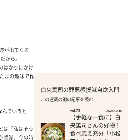
述が出てくる
のだから。
のはかりにかけ
「たまの趣味で作
白央篤司の罪悪感撲滅自炊入門
この連載の別の記事を読む
なんていうと
vol.73
2025.02.15
【手軽な一食に】白
。
央篤司さんの好物！
とは「私はそう
食べ応え充分「小松
う感覚、今の時