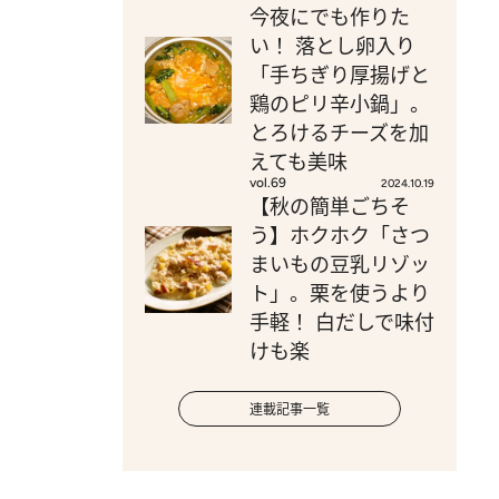
今夜にでも作りた
い！ 落とし卵入り
「手ちぎり厚揚げと
鶏のピリ辛小鍋」。
とろけるチーズを加
えても美味
vol.69
2024.10.19
【秋の簡単ごちそ
う】ホクホク「さつ
まいもの豆乳リゾッ
ト」。栗を使うより
手軽！ 白だしで味付
けも楽
連載記事一覧