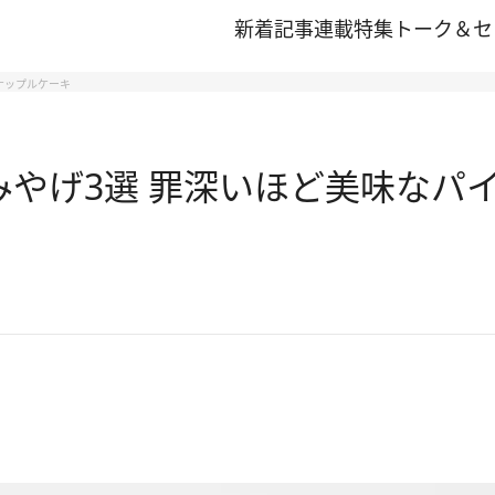
新着記事
連載
特集
トーク＆セ
イナップルケーキ
手みやげ3選 罪深いほど美味なパ