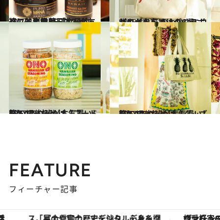
2017.11.13
ハワイに住む日本人が友達に熱烈推薦 「女子的」ハワイ土産BEST12！
旅＆お出かけ
2018.8.6
ハワイならではのコラボがキュート かわいいエコバッグ＆布バッグ6選
旅＆お出かけ
2017.6.8
CREA取材班が本気買いした ハワイみやげ【フード篇】
旅＆お出かけ
2017.6.10
CREA取材班が本気買いした ハワイみやげ【グッズ篇】
旅＆お出かけ
FEATURE
フィーチャー記事
「星のや富士」でデジタルデトックス。冨士信仰の歴史を辿り、心身を調える。
ヴァシュロン・コンスタンタン