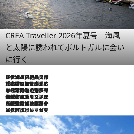
CREA Traveller 2026年夏号 海風
と太陽に誘われてポルトガルに会い
に行く
2026.8.8
リスボンの絶品スイーツ「パステル・デ・ナタ」とは？ポルトガル伝統の奥深い世界へ
2026.7.27
「私の祖国はポルトガル語です」国民的詩人フェルナンド・ペソアと、彼が愛した文学の街を歩く
2026.7.26
ポルトガル近海が育む極上の海の幸。キリリと冷えた白ワインと愉しむ、シーフード専門店の贅沢
2026.7.22
伝統の味をモダンに昇華。高感度な地元客が集う、リスボンの最旬ガストロノミー
2026.7.21
大航海時代の栄華から、震災、独裁、そして革命へ。ポルトガル・首都リスボンの石畳に刻まれた「歴史の光と影」
2026.7.13
エッセイ・ヤマザキマリ「慎ましくも美しき国 ポルトガル」