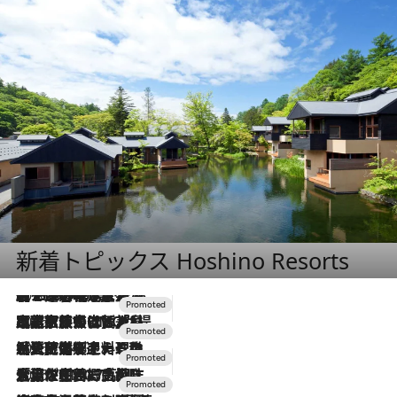
新着トピックス Hoshino Resorts
2026.8.7
【トンボの足水浴】ヒノキの香りに包まれて涼感マックス！約13℃の湧水かけ流しを避暑地「星野温泉 トンボの湯」で体験
2026.7.31
【ホテル帰省】という選択肢をOMOが提案。家族とほどよい距離を保つには「昼は実家、夜は気兼ねなくホテルで！」
2026.7.24
【夏限定ディナーコース】旬を迎える稚鮎や花ズッキーニなどをイタリア・トスカーナの郷土料理の手法で満喫！
2026.7.17
「土佐和ハーブかき氷」がOMO7高知に登場！生姜、山椒、大葉など目にも舌にも涼を呼ぶ郷土の味