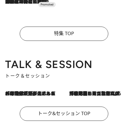
2026.7.10
NEW OPEN！【界 草津】名湯の地に誕生。趣の異なる2種の温泉と上州ならではの会席・蕎麦割烹など美食を味わう究極の癒やし旅
特集 TOP
TALK & SESSION
トーク＆セッション
2026.8.3
「今後値上げがあるとすれば…」「リスクがあるのは今年の冬」エネルギー専門家が語る、ホルムズ海峡封鎖が家庭にもたらす“ある心配”
2026.8.3
「住宅建てられない…」「サーチャージ料の高値が続いている」ホルムズ海峡封鎖による影響はいつまで続く？《エネルギー専門家に聞く“どうなる日本の暮らし”》
トーク&セッション TOP