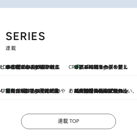
SERIES
連載
ビューティいいもの集め EDITORS' BEST
35℃超えの日の夜、枕にひと吹き！ BAUMのルームスプレーが、ひのきの香りで心まで解きほぐす
5 Hours Ago
CREA'S CHOICE
「眠る時刻をセットする」——眠りの前を整える、バルミューダの新しいアプローチ
5 Hours Ago
47都道府県の手みやげ ひんやりスイーツで夏を満喫
【岡山県】この夏絶対食べたい 冷やしておいしいおやつ3選 フルーツが主役のプリンやアイスが勢揃い
5 Hours Ago
そおだよおこの関西おいしい、おやつ紀行
2026.8.9
［大阪府箕面市］一皿一皿目の前で仕上げられる、料理を巧みに組み込んだアシェットデセールコース「ミチル アシェット デセール（Michiru assiette dessert）」
連載 TOP