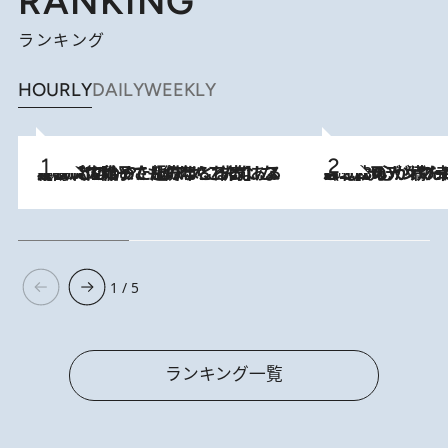
RANKING
ランキング
HOURLY
DAILY
WEEKLY
2026.8.5
【阿川佐和子さんの年とる力】なぜ70代で始めた趣味は“こんなに楽しい”のか？ ピアノ、俳句…スランプに陥っても続けられる“ある秘訣”とは
2026.8.8
《北欧の人々の幸福度が高いのは…》元デンマーク親善大使が出会った“心が満たされる暮らし”「いいかげんにヒュッゲしなさい！」
1 / 5
ランキング一覧