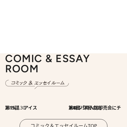
COMIC & ESSAY
ROOM
2026.7.30
第15話 アイス
2026.7.30
第8回「同人誌即売会にチャレンジ その2」
コミック＆エッセイルームTOP