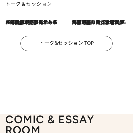
トーク＆セッション
2026.8.3
「今後値上げがあるとすれば…」「リスクがあるのは今年の冬」エネルギー専門家が語る、ホルムズ海峡封鎖が家庭にもたらす“ある心配”
2026.8.3
「住宅建てられない…」「サーチャージ料の高値が続いている」ホルムズ海峡封鎖による影響はいつまで続く？《エネルギー専門家に聞く“どうなる日本の暮らし”》
トーク&セッション TOP
COMIC & ESSAY
ROOM