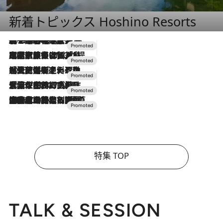
新着トピックス Hoshino Resorts
2026.8.7
【トンボの足水浴】ヒノキの香りに包まれて涼感マックス！約13℃の湧水かけ流しを避暑地「星野温泉 トンボの湯」で体験
2026.7.31
【ホテル帰省】という選択肢をOMOが提案。家族とほどよい距離を保つには「昼は実家、夜は気兼ねなくホテルで！」
2026.7.24
【夏限定ディナーコース】旬を迎える稚鮎や花ズッキーニなどをイタリア・トスカーナの郷土料理の手法で満喫！
2026.7.17
「土佐和ハーブかき氷」がOMO7高知に登場！生姜、山椒、大葉など目にも舌にも涼を呼ぶ郷土の味
2026.7.10
NEW OPEN！【界 草津】名湯の地に誕生。趣の異なる2種の温泉と上州ならではの会席・蕎麦割烹など美食を味わう究極の癒やし旅
特集 TOP
TALK & SESSION