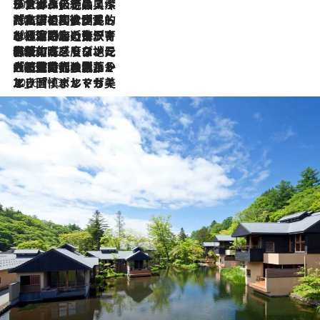
2026.8.8
リスボンの絶品スイーツ「パステル・デ・ナタ」とは？ポルトガル伝統の奥深い世界へ
2026.7.27
「私の祖国はポルトガル語です」国民的詩人フェルナンド・ペソアと、彼が愛した文学の街を歩く
2026.7.26
ポルトガル近海が育む極上の海の幸。キリリと冷えた白ワインと愉しむ、シーフード専門店の贅沢
2026.7.22
伝統の味をモダンに昇華。高感度な地元客が集う、リスボンの最旬ガストロノミー
2026.7.21
大航海時代の栄華から、震災、独裁、そして革命へ。ポルトガル・首都リスボンの石畳に刻まれた「歴史の光と影」
2026.7.13
エッセイ・ヤマザキマリ「慎ましくも美しき国 ポルトガル」