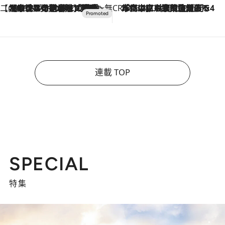
【CREA×星野リゾート】唯一無二。癒しと発見が待つ場所へ
2026.8.7
【トンボの足水浴】ヒノキの香りに包まれて涼感マックス！約13℃の湧水かけ流しを避暑地「星野温泉 トンボの湯」で体験
CREA'S CHOICE
2026.8.7
「立川にも歌舞伎があるんだよ」 片岡仁左衛門・市川中車ら豪華座組みで4年目の立川立飛歌舞伎へ
連載 TOP
SPECIAL
特集