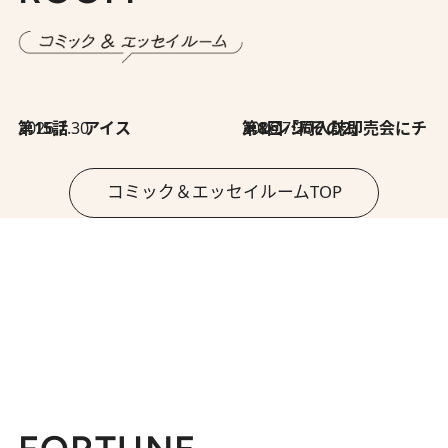
2026.7.30
第15話 アイス
2026.7.30
第8回「同人誌即売会にチャレンジ その2」
コミック＆エッセイルームTOP