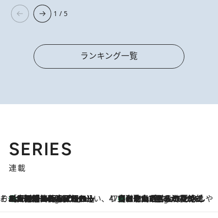
1 / 5
ランキング一覧
SERIES
連載
そおだよおこの関西おいしい、おやつ紀行
［大阪府箕面市］一皿一皿目の前で仕上げられる、料理を巧みに組み込んだアシェットデセールコース「ミチル アシェット デセール（Michiru assiette dessert）」
5 Hours Ago
47都道府県の手みやげ ひんやりスイーツで夏を満喫
【和歌山県】この夏絶対食べたい 冷やしておいしいおやつ3選 みかんがごろっと丸ごと入ったジュレ
5 Hours Ago