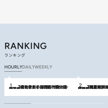
RANKING
ランキング
HOURLY
DAILY
WEEKLY
2026.8.3
《「文士の子ども被害者の会」発足！》阿川佐和子（72）が語る遠藤周作に北杜夫、劇作家・矢代静一の子どもたちの“文豪プライベート事件簿”
2026.8.8
「最後に見られてよかった」上野動物園の東園パンダ舎が解体前に特別公開。8月16日まで延長されたパネル展と共に辿る“半世紀”のパンダ飼育《解体工事の図面あり》