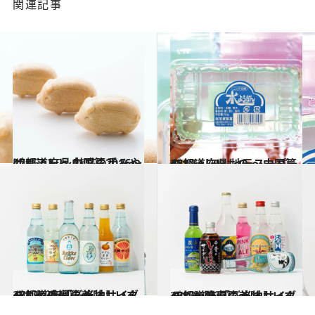
関連記事
2016.12.2
47都道府県 魅惑の手みやげリスト ～中国篇2016～
グルメ
2017.1.29
47都道府県 地元スーパーのおいしいもの ～中国篇～
グルメ
2017.7.13
47都道府県の美味しいすぐれもの 「ご当地サイダー」～近畿篇～
グルメ
2017.7.2
47都道府県の美味しいすぐれもの 「ご当地サイダー」～関東篇～
グルメ