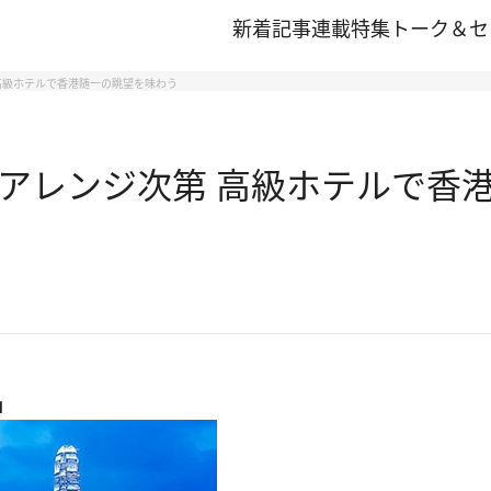
新着記事
連載
特集
トーク＆セ
 高級ホテルで香港随一の眺望を味わう
円もアレンジ次第 高級ホテルで
」