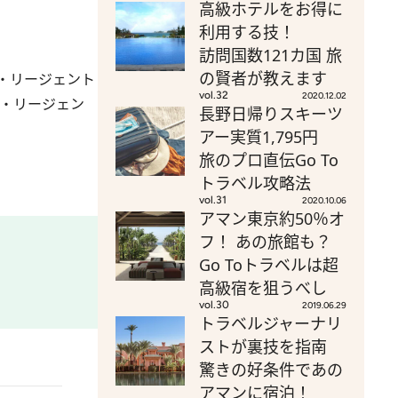
高級ホテルをお得に
利用する技！
訪問国数121カ国 旅
の賢者が教えます
・リージェント
vol.32
2020.12.02
ザ・リージェン
長野日帰りスキーツ
アー実質1,795円
旅のプロ直伝Go To
トラベル攻略法
vol.31
2020.10.06
アマン東京約50％オ
フ！ あの旅館も？
Go Toトラベルは超
高級宿を狙うべし
vol.30
2019.06.29
トラベルジャーナリ
ストが裏技を指南
驚きの好条件であの
アマンに宿泊！