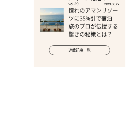
vol.29
2019.06.27
憧れのアマンリゾー
ツに35%引で宿泊
旅のプロが伝授する
驚きの秘策とは？
連載記事一覧