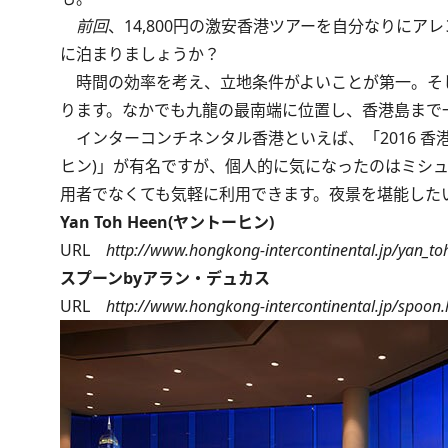
前回
、14,800円の激安香港ツアーを自分なりに
に泊まりましょうか？
時間の効率を考え、立地条件がよいことが第一。そ
ります。なかでも九龍の最南端に位置し、香港島まで
インターコンチネンタル香港といえば、「2016 香港ミ
ヒン)」が有名ですが、個人的に気になったのはミシュ
用者でなくても気軽に利用できます。夜景を堪能した
Yan Toh Heen(ヤントーヒン)
URL
http://www.hongkong-intercontinental.jp/yan_to
スプーンbyアラン・デュカス
URL
http://www.hongkong-intercontinental.jp/spoon.