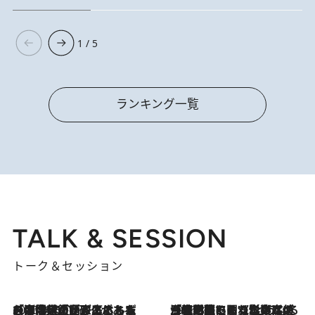
1 / 5
ランキング一覧
TALK & SESSION
トーク＆セッション
2026.8.3
「今後値上げがあるとすれば…」「リスクがあるのは今年の冬」エネルギー専門家が語る、ホルムズ海峡封鎖が家庭にもたらす“ある心配”
2026.8.3
「住宅建てられない…」「サーチャージ料の高値が続いている」ホルムズ海峡封鎖による影響はいつまで続く？《エネルギー専門家に聞く“どうなる日本の暮らし”》