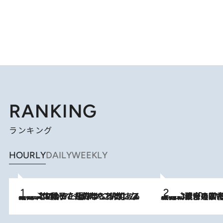
RANKING
ランキング
HOURLY
DAILY
WEEKLY
2026.8.5
【阿川佐和子さんの年とる力】なぜ70代で始めた趣味は“こんなに楽しい”のか？ ピアノ、俳句…スランプに陥っても続けられる“ある秘訣”とは
2026.8.3
慶應幼稚舎の図書室からテレビの世界に飛び込んだ阿川佐和子（72）、「N