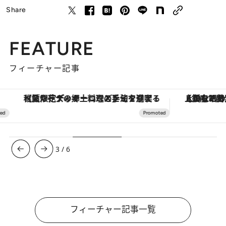
Share
FEATURE
フィーチャー記事
【夏限定ディナーコース】旬を迎える稚鮎や花ズッキーニなどをイタリア・トスカーナの郷土料理の手法で満喫！
【銀座で出合う最旬美容】美髪ケアや上質な眠
3
/
6
フィーチャー記事一覧