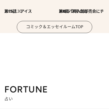
2026.7.30
第15話 アイス
2026.7.30
第8回「同人誌即売会にチャレンジ その2」
コミック＆エッセイルームTOP
FORTUNE
占い