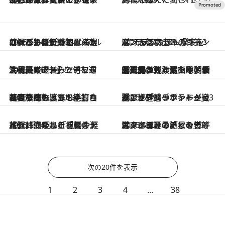
2026.6.24
【緑がまばゆい初夏の軽井沢へ】ローカルガストロノミーの新機軸！＜水のジビエ×独創的ノンアルコールカクテル＞に満たされる午後
2026.6.23
ワンランク上の「シャンパン＆ビアガーデン」3選。人気ホテルの特等席“テラス＆ループトップ”でプレミアムな夜を
2026.6.16
「初夏のフルーツアフタヌーンティー」で旬を迎える果実の甘みと香りを満喫。レアメニューにも注目の厳選3軒！
2026.6.13
【夏旅は佐渡島へ！】世界遺産の佐渡金山や明治の風情が残る鉱山町・相川の街歩き。涼を呼ぶスイーツ、島ならではの景色を見ながら夏グルメも楽しめる！
2026.6.13
【夏旅は佐渡島へ！】自転車で島を巡って絶景ひまわり畑へ。SUPや釣りなどアウトドアを楽しみ、冷たいツユの手打ち蕎麦も味わって！
2026.5.19
麗しき「コラボレーションアフタヌーンティー」3選。世界的ブランドとラグジュアリーホテルが織りなす魅惑のティータイム
2026.5.14
【軽井沢の鳥たちのさえずりに抱かれる初夏の旅】1日1組、「星のや軽井沢」で楽しむ「軽井沢バードウォッチングステイ」
2026.5.12
甘くとろける「マンゴーアフタヌーンティー」3選。ホテルの絶景＆特等席で、初夏の訪れを告げるマンゴー尽くしのティータイムを！
次の20件を表示
1
2
3
4
...
38