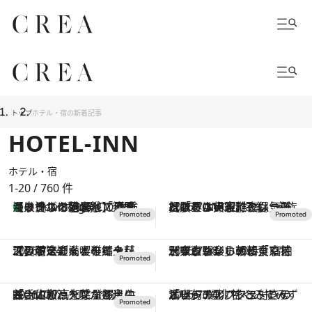
トップ
ホテル・宿の新着記事
HOTEL-INN
ホテル・宿
1-20 / 760
件
【トンボの足水浴】ヒノキの香りに包まれて涼感マックス！約13℃の湧水かけ流しを避暑地「星野温泉 トンボの湯」で体験
3 Hours Ago
2026.7.31
【ホテル帰省】という選択肢をOMOが提案。家族とほどよい距離を保つには「昼は実家、夜は気兼ねなくホテルで！」
2026.7.24
【夏限定ディナーコース】旬を迎える稚鮎や花ズッキーニなどをイタリア・トスカーナの郷土料理の手法で満喫！
2026.7.18
《東京駅から30歩》宿泊せずとも楽しめる東京ステーションホテル「ロビーラウンジ」の朝食で特別なおいしい朝に
2026.7.17
「土佐和ハーブかき氷」がOMO7高知に登場！生姜、山椒、大葉など目にも舌にも涼を呼ぶ郷土の味
2026.7.14
オリジナルパフェ付きの「ピーチアフタヌーンティー」3選。甘くみずみずしい旬の“桃”をとことん満喫！