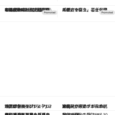
2026.7.10
NEW OPEN！【界 草津】名湯の地に誕生。趣の異なる2種の温泉と上州ならではの会席・蕎麦割烹など美食を味わう究極の癒やし旅
2026.7.10
「星のや富士」でデジタルデトックス。冨士信仰の歴史を辿り、心身を調える。
2026.7.7
“旬”と“贅”を味わう「サマーアフタヌーンティー」3選。都心のラグジュアリーなホテルでプレミアムな夏の午後を
2026.7.7
東京・赤坂に「1 Hotel Tokyo」待望のオープン。米国発サステナブルラグジュアリーホテル日本初進出
2026.6.30
【軽井沢】【富士】【京都】きたる猛暑を心穏やかに過ごしたい！「星のや」プレゼンツのかき氷、冷涼な夏旅のプランで心と身体を整えましょう
2026.6.25
世代を超えて愛される30周年を迎えた“ポケモン”の世界へ