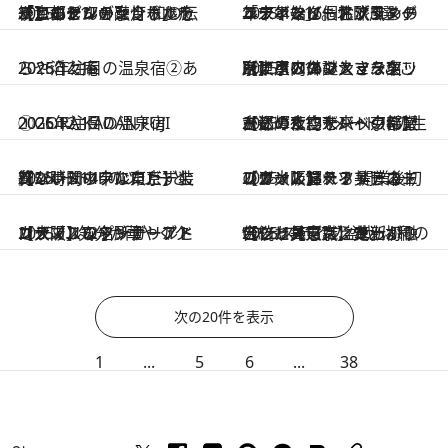
2025.12.17
【京都センチュリーホテル】ホテルのシンボル「かんじんの京灯り」をデコレーション！ 和の伝統とモダンが融合した癒やしのツリー
2025.12.16
年末年始にもおすすめの「ウィンターアフタヌーンティー」。北欧風・グルテンフリー・ブランドコラボなど個性派3選
2025.12.16
2026年注目の温泉宿②あらや滔々庵
2025.12.16
【ザ・ペニンシュラ東京】屋内外の大きなツリーにクリスマスマーケット、ベアの謎とき…ここは東京のクリスマス名所！
2025.12.15
2026年注目の温泉宿①GORA KADAN FUJI
2025.12.15
【ザ・サウザンド京都】古都の夜空をバックに厳かに輝く、未来への希望を込めた約7メートルの生モミの木
2025.12.14
【パレスホテル東京】上質な時間の中にたたずむ約5メートルのツリーと、シンボリックなロビー装花
2025.12.13
【ウォルドーフ・アストリア大阪】ティファニーブルーに輝く！ 開業後初のクリスマスツリーのエレガンス溢れる美しさ
2025.12.12
【ザ・リッツ・カールトン大阪】シャンデリアとカラフルなプリザーブドローズ…気分が華やぐクリスマスの名所！
2025.12.11
【ジャヌ東京】史上初！ “フェスティブ盆栽”は和の伝統と美意識、革新が融合した見ごたえたっぷりのクリスマスツリー
次の20件を表示
1
...
5
6
...
38