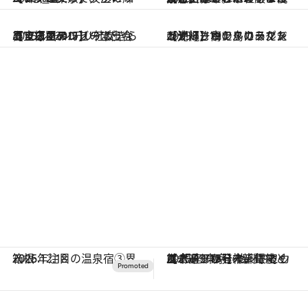
2025.12.20
【宝塚ホテル】“社交界”のシャンデリアがきらめく白亜のロビーで出合うまるでドレスのようなクリスマスツリー
2025.12.19
【ザ・リッツ・カールトン沖縄】南の島のラグジュアリーホテルにあたたかく灯されたクリスマスの光
2025.12.18
2026年注目の温泉宿③界 箱根
2025.12.18
【ハイアット セントリック 銀座 東京】“新聞”とカルチャーの発祥、銀座・並木通りから未来に続くアートツリーのテーマとは？