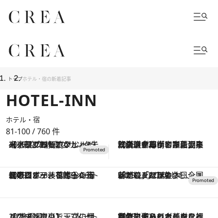
トップ
ホテル・宿の新着記事
HOTEL-INN
ホテル・宿
81-100 / 760
件
2025.12.23
【京王プラザホテル ～ 未来へ繫ぐおもてなし vol. 4】天空の静寂なサンクチュアリで知る、ウェルビーイングの伝統
2025.12.23
【横浜中華街に誕生】事務所兼倉庫が客室に...旧飲食店を再構した新ライフスタイルホテル。温泉ミストサウナや中華粥モーニングも！
2025.12.23
【帝国ホテル 東京】135個のビジューを飾った深紅のロビー装花と5メートルのツリー、日比谷の街を照らすイルミネーションも
2025.12.22
新たなデスティネーションが続々と誕生！ 全国各地の「KOKO HOTELS」で楽しむ、「ここ」だけの休日
2025.12.22
【アマン東京】天空のサンクチュアリで、7メートルのツリーのトップに輝く“北極星”
2025.12.21
【ザ・キャピトルホテル 東急】赤いリボンをまとった生モミの木のツリーがお出迎え。ロビーには割竹で作られた荘厳な祝祭のアートも