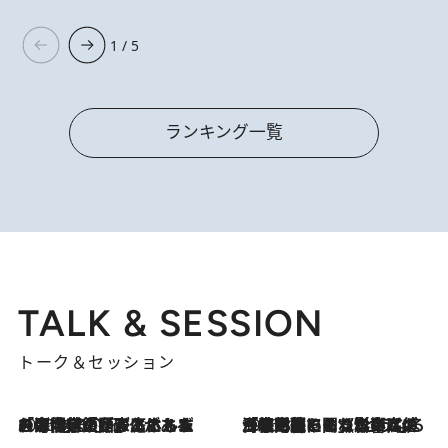
1 / 5
ランキング一覧
TALK & SESSION
トーク＆セッション
2026.8.3
「今後値上げがあるとすれば…」「リスクがあるのは今年の冬」エネルギー専門家が語る、ホルムズ海峡封鎖が家庭にもたらす“ある心配”
2026.8.3
「住宅建てられない…」「サーチャージ料の高値が続いている」ホルムズ海峡封鎖による影響はいつまで続く？《エネルギー専門家に聞く“どうなる日本の暮らし”》