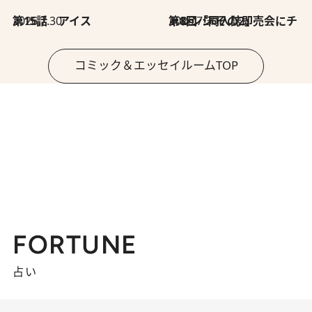
2026.7.30
第15話 アイス
2026.7.30
第8回「同人誌即売会にチャレンジ その2」
コミック＆エッセイルームTOP
FORTUNE
占い