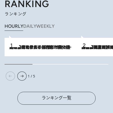
RANKING
ランキング
HOURLY
DAILY
WEEKLY
2026.8.3
《「文士の子ども被害者の会」発足！》阿川佐和子（72）が語る遠藤周作に北杜夫、劇作家・矢代静一の子どもたちの“文豪プライベート事件簿”
2026.8.8
「最後に見られてよかった」上野動物園の東園パンダ舎が解体前に特別公開。8月16日まで延長されたパネル展と共に辿る“半世紀”のパンダ飼育《解体工事の図面あり》
1 / 5
ランキング一覧