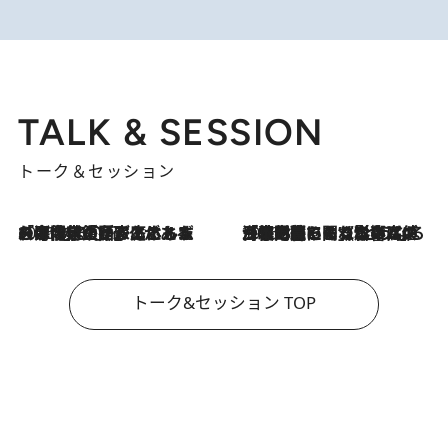
TALK & SESSION
トーク＆セッション
2026.8.3
「今後値上げがあるとすれば…」「リスクがあるのは今年の冬」エネルギー専門家が語る、ホルムズ海峡封鎖が家庭にもたらす“ある心配”
2026.8.3
「住宅建てられない…」「サーチャージ料の高値が続いている」ホルムズ海峡封鎖による影響はいつまで続く？《エネルギー専門家に聞く“どうなる日本の暮らし”》
トーク&セッション TOP