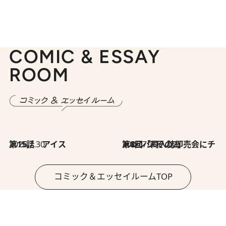
COMIC & ESSAY
ROOM
2026.7.30
第15話 アイス
2026.7.30
第8回「同人誌即売会にチャレンジ その2」
コミック＆エッセイルームTOP