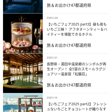
旅＆お出かけ
47都道府県
2025.1.28
【いちごフェア2025 part3】昼も夜も
いちご三昧！ アフタヌーンティー＆ハ
イティーを堪能できるホテル
旅＆お出かけ
47都道府県
2025.1.21
長野県・湯田中温泉郷のシンボルが再
生オープン！ 全5室のスモールラグジ
ュアリー温泉宿「松籟荘」
旅＆お出かけ
47都道府県
2025.1.14
【いちごフェア2025 part2】フレッシ
ュないちごとチョコレートが織りなす