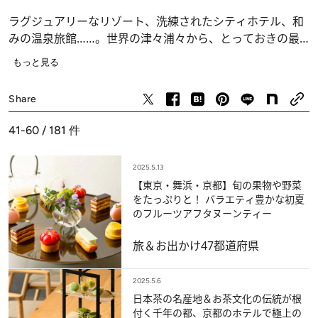
ラグジュアリーなリゾート、洗練されたシティホテル、和
みの温泉旅館……。世界の津々浦々から、とっておきの最
新情報をお届けします！
もっと見る
旅＆お出かけ
Share
41-60 / 181
件
2025.5.13
【東京・舞浜・京都】旬の果物や野菜
をたっぷりと！ バラエティ豊かな初夏
のフルーツアフタヌーンティー
旅＆お出かけ
47都道府県
2025.5.6
日本茶の名産地＆お茶文化の伝統が根
付く千年の都、京都のホテルで極上の