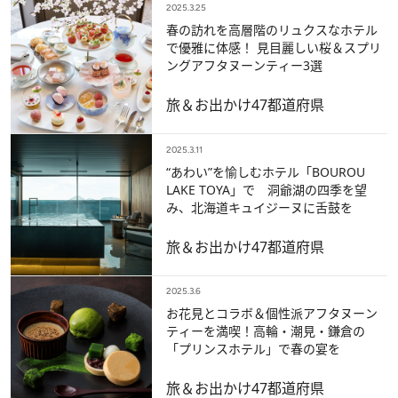
2025.3.25
春の訪れを高層階のリュクスなホテル
で優雅に体感！ 見目麗しい桜＆スプリ
ングアフタヌーンティー3選
旅＆お出かけ
47都道府県
2025.3.11
“あわい”を愉しむホテル「BOUROU
LAKE TOYA」で 洞爺湖の四季を望
み、北海道キュイジーヌに舌鼓を
旅＆お出かけ
47都道府県
2025.3.6
お花見とコラボ＆個性派アフタヌーン
ティーを満喫！高輪・潮見・鎌倉の
「プリンスホテル」で春の宴を
旅＆お出かけ
47都道府県