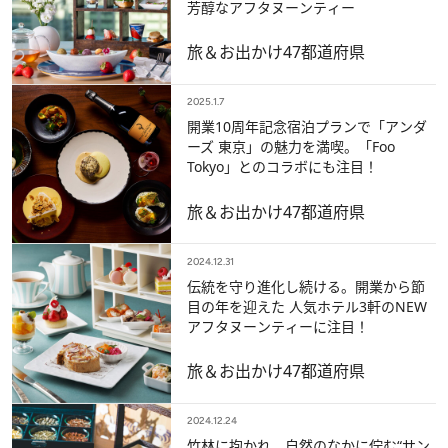
芳醇なアフタヌーンティー
旅＆お出かけ
47都道府県
2025.1.7
開業10周年記念宿泊プランで「アンダ
ーズ 東京」の魅力を満喫。「Foo
Tokyo」とのコラボにも注目！
旅＆お出かけ
47都道府県
2024.12.31
伝統を守り進化し続ける。開業から節
目の年を迎えた 人気ホテル3軒のNEW
アフタヌーンティーに注目！
旅＆お出かけ
47都道府県
2024.12.24
竹林に抱かれ、自然のなかに佇む“サン