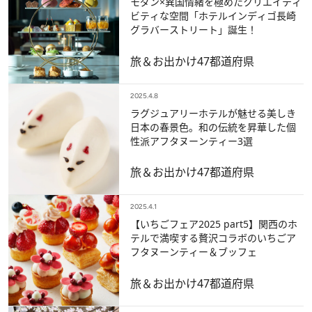
モダン×異国情緒を極めたクリエイティ
ビティな空間「ホテルインディゴ長崎
グラバーストリート」誕生！
旅＆お出かけ
47都道府県
2025.4.8
ラグジュアリーホテルが魅せる美しき
日本の春景色。和の伝統を昇華した個
性派アフタヌーンティー3選
旅＆お出かけ
47都道府県
2025.4.1
【いちごフェア2025 part5】関西のホ
テルで満喫する贅沢コラボのいちごア
フタヌーンティー＆ブッフェ
旅＆お出かけ
47都道府県