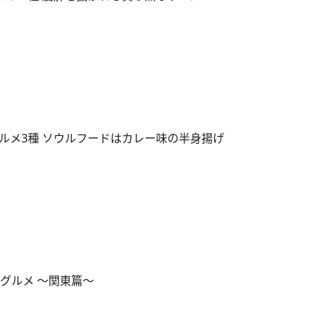
ルメ3種 ソウルフードはカレー味の半身揚げ
グルメ ～関東篇～