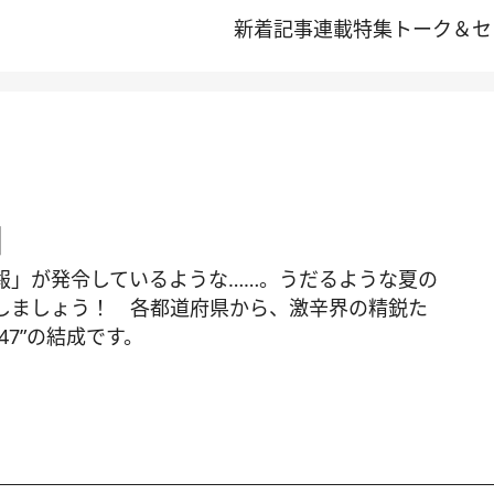
新着記事
連載
特集
トーク＆セ
」
報」が発令しているような……。うだるような夏の
しましょう！ 各都道府県から、激辛界の精鋭た
47”の結成です。