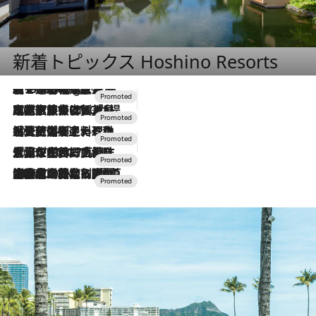
新着トピックス Hoshino Resorts
【トンボの足水浴】ヒノキの香りに包まれて涼感マックス！約13℃の湧水かけ流しを避暑地「星野温泉 トンボの湯」で体験
1 Hour Ago
2026.7.31
【ホテル帰省】という選択肢をOMOが提案。家族とほどよい距離を保つには「昼は実家、夜は気兼ねなくホテルで！」
2026.7.24
【夏限定ディナーコース】旬を迎える稚鮎や花ズッキーニなどをイタリア・トスカーナの郷土料理の手法で満喫！
2026.7.17
「土佐和ハーブかき氷」がOMO7高知に登場！生姜、山椒、大葉など目にも舌にも涼を呼ぶ郷土の味
2026.7.10
NEW OPEN！【界 草津】名湯の地に誕生。趣の異なる2種の温泉と上州ならではの会席・蕎麦割烹など美食を味わう究極の癒やし旅