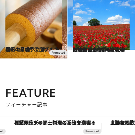
2021.3.31
埼玉の最新手土産グルメ7選 ひと口食べれば、たちまちにんまり♡
グルメ
2021.3.20
【埼玉県 2021年版】 春の絶景・風物詩5選 青空に映える真っ赤なポピーの絨毯
旅＆お出かけ
FEATURE
フィーチャー記事
【夏限定ディナーコース】旬を迎える稚鮎や花ズッキーニなどをイタリア・トスカーナの郷土料理の手法で満喫！
【銀座で出合う最旬美容】美髪ケアや上質な眠