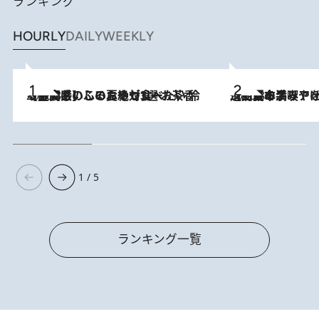
ランキング
HOURLY
DAILY
WEEKLY
2026.8.5
【静岡県】この夏絶対食べたい 冷やしておいしいおやつ3選 お茶香る生食感のふるふるゼリー
2026.8.5
【西日本エリアを総まとめ】 47都道府県の手みやげ ひんやりスイーツで夏を満喫
1 / 5
ランキング一覧