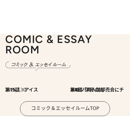
COMIC & ESSAY
ROOM
2026.7.30
第15話 アイス
2026.7.30
第8回「同人誌即売会にチャレンジ その2」
コミック＆エッセイルームTOP