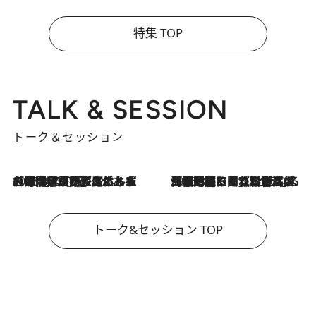
特集 TOP
TALK & SESSION
トーク＆セッション
2026.8.3
「今後値上げがあるとすれば…」「リスクがあるのは今年の冬」エネルギー専門家が語る、ホルムズ海峡封鎖が家庭にもたらす“ある心配”
2026.8.3
「住宅建てられない…」「サーチャージ料の高値が続いている」ホルムズ海峡封鎖による影響はいつまで続く？《エネルギー専門家に聞く“どうなる日本の暮らし”》
トーク&セッション TOP