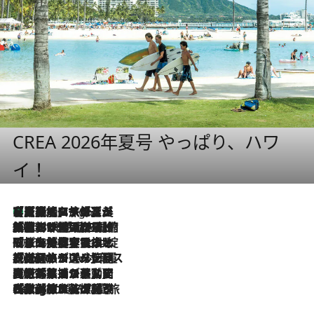
CREA 2026年夏号 やっぱり、ハワ
イ！
【厳選旅コスメ】「多機能アイテムがメイン！」旅好き美容エディターが選んだ夏旅ベストコスメを発表【Mサイズジップ】
3 Hours Ago
2026.8.6
「荷物が増えるほど旅ストレスは増す」美容ジャーナリストがたどり着いた最終結論。“化粧品を劇的に減らす”感動の凝縮美容とは
2026.8.6
「旅先には金髪ウィッグを持参」日本と同じメイクでは損してる!? 美容ジャーナリストが提案する“掟破りの旅美容”とは
2026.8.6
【厳選旅コスメ】「身軽さ＆UV対策重視！」ヘアアーティストshucoが選んだ夏旅ベストコスメを発表【Mサイズジップ】
2026.8.5
【厳選旅コスメ】国内をあちこち移動する河井菜摘が選んだ夏旅ベストコスメ発表！「リラックスアイテムはマスト」【Mサイズジップ】
2026.8.4
【厳選旅コスメ】「紫外線＆乾燥対策しながらメイク感も！」ヘア＆メイクGeorgeが選んだ夏旅ベストコスメを発表！【Mサイズジップ】