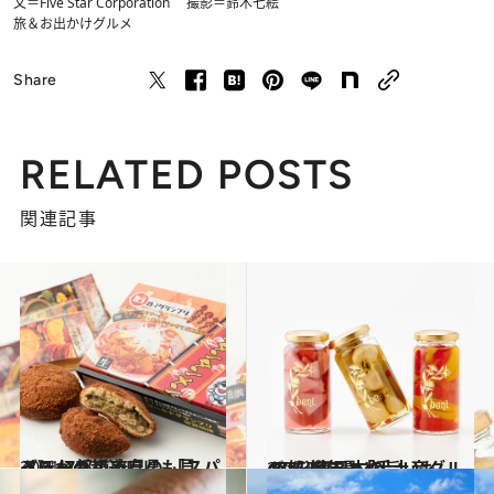
文＝Five Star Corporation 撮影＝鈴木七絵
旅＆お出かけ
グルメ
Share
RELATED POSTS
関連記事
2021.7.1
《ほかの都道府県も見る》47都道府県の 「スパイシーグルメ」
グルメ
2021.1.18
47都道府県「手土産グルメ」 “東日本の旨いもの”を総まとめ
グルメ