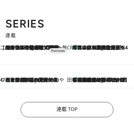
SERIES
連載
【CREA×星野リゾート】唯一無二。癒しと発見が待つ場所へ
【トンボの足水浴】ヒノキの香りに包まれて涼感マックス！約13℃の湧水かけ流しを避暑地「星野温泉 トンボの湯」で体験
1 Hour Ago
CREA'S CHOICE
「立川にも歌舞伎があるんだよ」 片岡仁左衛門・市川中車ら豪華座組みで4年目の立川立飛歌舞伎へ
3 Hours Ago
47都道府県の手みやげ ひんやりスイーツで夏を満喫
【京都府】この夏絶対食べたい 冷やしておいしいおやつ3選 ひと口目から心を掴む新緑のテリーヌ
3 Hours Ago
田中稲の勝手に再ブーム
「湘南乃風に憧れて」観客大盛上がりの“タオル回し”に、ラッパー顔負けの高速歌唱まで…さだまさし（74）のアグレッシブすぎる現在地
8 Hours Ago
連載 TOP