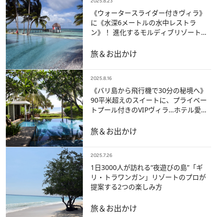
2025.8.23
《ウォータースライダー付きヴィラ》
に《水深6メートルの水中レストラ
ン》！ 進化するモルディブリゾートで
人気のアイテムを揃えた島は？
旅＆お出かけ
2025.8.16
《バリ島から飛行機で30分の秘境へ》
90平米超えのスイートに、プライベー
トプール付きのVIPヴィラ…ホテル愛好
家注目の5つ星リゾートをレポ
旅＆お出かけ
2025.7.26
1日3000人が訪れる“夜遊びの島”「ギ
リ・トラワンガン」リゾートのプロが
提案する2つの楽しみ方
旅＆お出かけ