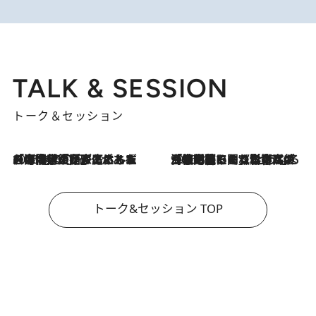
TALK & SESSION
トーク＆セッション
2026.8.3
「今後値上げがあるとすれば…」「リスクがあるのは今年の冬」エネルギー専門家が語る、ホルムズ海峡封鎖が家庭にもたらす“ある心配”
2026.8.3
「住宅建てられない…」「サーチャージ料の高値が続いている」ホルムズ海峡封鎖による影響はいつまで続く？《エネルギー専門家に聞く“どうなる日本の暮らし”》
トーク&セッション TOP