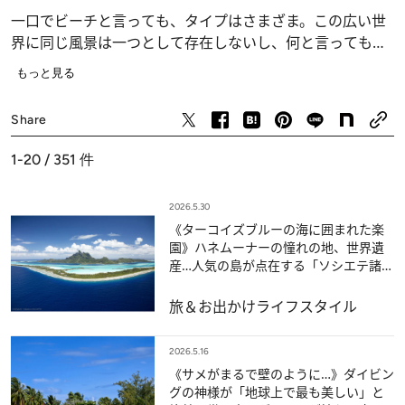
一口でビーチと言っても、タイプはさまざま。この広い世
界に同じ風景は一つとして存在しないし、何と言っても地
球の7割は海。つまり、その数は無尽蔵ってこと？ 今まで
もっと見る
津々浦々の海岸を訪れてきたビーチライター・古関千恵子
旅＆お出かけ
さんが、至福のビーチを厳選してご紹介します！
Share
1-20 / 351
件
2026.5.30
《ターコイズブルーの海に囲まれた楽
園》ハネムーナーの憧れの地、世界遺
産…人気の島が点在する「ソシエテ諸
島」の旅
旅＆お出かけ
ライフスタイル
2026.5.16
《サメがまるで壁のように…》ダイビン
グの神様が「地球上で最も美しい」と