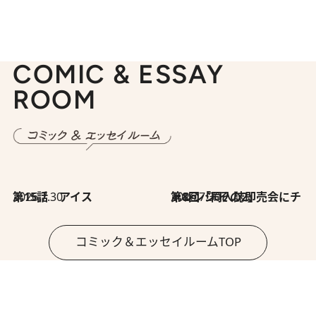
COMIC & ESSAY
ROOM
2026.7.30
第15話 アイス
2026.7.30
第8回「同人誌即売会にチャレンジ その2」
コミック＆エッセイルームTOP