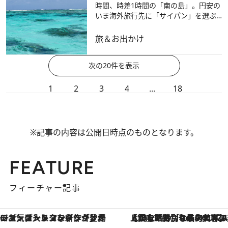
時間、時差1時間の「南の島」。円安の
いま海外旅行先に「サイパン」を選ぶ
べき理由は？
旅＆お出かけ
次の20件を表示
1
2
3
4
...
18
※記事の内容は公開日時点のものとなります。
FEATURE
フィーチャー記事
【銀座で出合う最旬美容】美髪ケアや上質な眠り…セルフケアのアップデートから、特別な名入れギフトまで。大人のための「ReFa GINZA」クルーズ
【夏限定ディナーコース】旬を迎