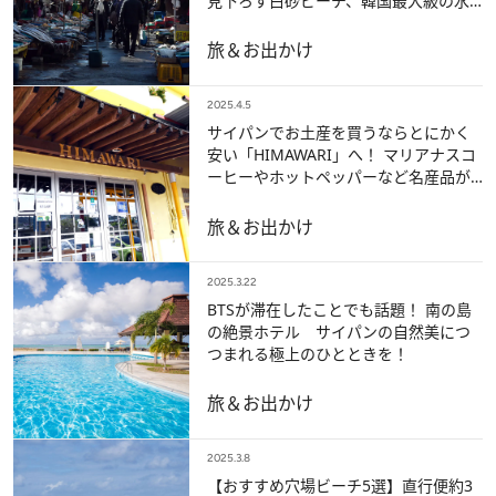
見下ろす白砂ビーチ、韓国最大級の水
産市場、屋台グルメ…
旅＆お出かけ
2025.4.5
サイパンでお土産を買うならとにかく
安い「HIMAWARI」へ！ マリアナスコ
ーヒーやホットペッパーなど名産品が
揃う最強スーパーマーケット
旅＆お出かけ
2025.3.22
BTSが滞在したことでも話題！ 南の島
の絶景ホテル サイパンの自然美につ
つまれる極上のひとときを！
旅＆お出かけ
2025.3.8
【おすすめ穴場ビーチ5選】直行便約3