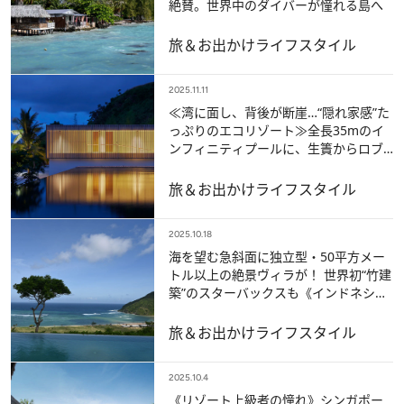
絶賛。世界中のダイバーが憧れる島へ
旅＆お出かけ
ライフスタイル
2025.11.11
≪湾に面し、背後が断崖…“隠れ家感”た
っぷりのエコリゾート≫全長35mのイ
ンフィニティプールに、生簀からロブ
スターを取って…驚きの食体験も
旅＆お出かけ
ライフスタイル
2025.10.18
海を望む急斜面に独立型・50平方メー
トル以上の絶景ヴィラが！ 世界初“竹建
築”のスターバックスも《インドネシ
ア・ロンボク島》
旅＆お出かけ
ライフスタイル
2025.10.4
《リゾート上級者の憧れ》シンガポー