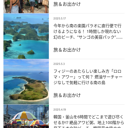
旅＆お出かけ
2025.5.17
今年から南の楽園パラオに直行便で行
けるようになる！ 1時間しか現れない
幻のビーチ、“サンゴの美容パック”...ハ
ネムーンだけじゃない楽しみ方は？
旅＆お出かけ
2025.5.3
フィジーのあたらしい楽しみ方「ロロ
マ・アワー」って何？ 燃油サーチャー
ジなしで気軽に行ける南の島
旅＆お出かけ
2025.4.19
韓国・釜山を6時間でどこまで遊び尽く
せるか!? 絶品アワビ粥、地上100階から