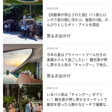
2025.6.28
【自動車が禁止された島】バリ島とロ
ンボク島の間に浮かぶ、秘密の3島。の
んびりとしたギリ・アイルを探訪
旅＆お出かけ
2025.6.14
今年の夏はプライベートプール付きの
楽園ホテルで過ごしたい！ 観光客が押
し寄せる人気の「チャングー」で地元
民からも信頼の厚いリゾートへ《バリ
島》
旅＆お出かけ
2025.5.31
いまバリ島は「チャングー」がアツ
い！ 観光客が押し寄せるマーケットで
雑貨を買ったら静かなビーチで優雅な
ひとときを