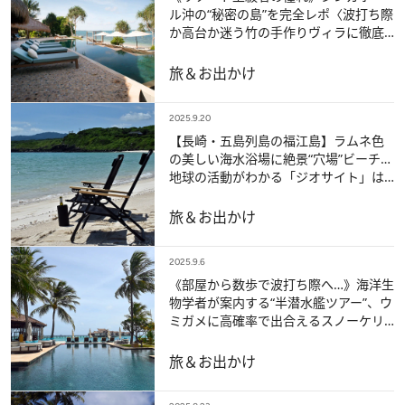
ル沖の“秘密の島”を完全レポ〈波打ち際
か高台か迷う竹の手作りヴィラに徹底
的なエコ、絶滅危惧種の目撃談も…〉
旅＆お出かけ
2025.9.20
【長崎・五島列島の福江島】ラムネ色
の美しい海水浴場に絶景“穴場”ビーチ…
地球の活動がわかる「ジオサイト」は
圧巻！
旅＆お出かけ
2025.9.6
《部屋から数歩で波打ち際へ…》海洋生
物学者が案内する“半潜水艦ツアー”、ウ
ミガメに高確率で出合えるスノーケリ
ング！ モルディブリゾートで過ごすラ
グジュアリーな休日
旅＆お出かけ