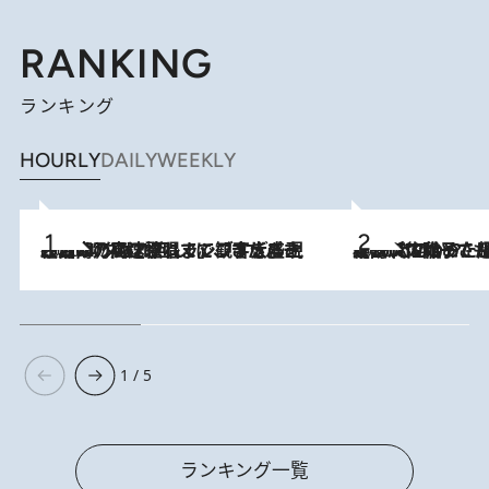
RANKING
ランキング
HOURLY
DAILY
WEEKLY
2026.8.7
「湘南乃風に憧れて」観客大盛上がりの“タオル回し”に、ラッパー顔負けの高速歌唱まで…さだまさし（74）のアグレッシブすぎる現在地
2026.8.5
【阿川佐和子さんの年とる力】なぜ70代で始めた趣味は“こんなに楽しい”のか？ ピアノ、俳句…スランプに陥っても続けられる“ある秘訣”とは
1 / 5
ランキング一覧