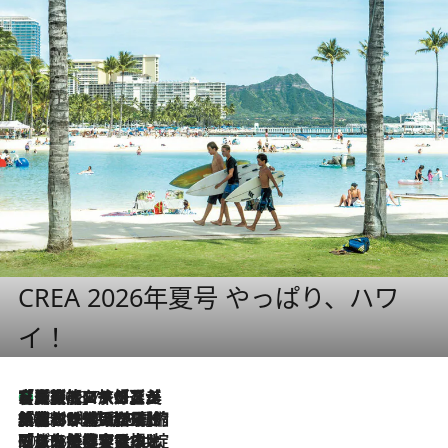
CREA 2026年夏号 やっぱり、ハワ
イ！
【厳選旅コスメ】「多機能アイテムがメイン！」旅好き美容エディターが選んだ夏旅ベストコスメを発表【Mサイズジップ】
2026.8.7
2026.8.6
「荷物が増えるほど旅ストレスは増す」美容ジャーナリストがたどり着いた最終結論。“化粧品を劇的に減らす”感動の凝縮美容とは
2026.8.6
「旅先には金髪ウィッグを持参」日本と同じメイクでは損してる!? 美容ジャーナリストが提案する“掟破りの旅美容”とは