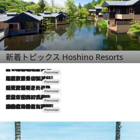
新着トピックス Hoshino Resorts
【トンボの足水浴】ヒノキの香りに包まれて涼感マックス！約13℃の湧水かけ流しを避暑地「星野温泉 トンボの湯」で体験
2026.8.7
2026.7.31
【ホテル帰省】という選択肢をOMOが提案。家族とほどよい距離を保つには「昼は実家、夜は気兼ねなくホテルで！」
2026.7.24
【夏限定ディナーコース】旬を迎える稚鮎や花ズッキーニなどをイタリア・トスカーナの郷土料理の手法で満喫！
2026.7.17
「土佐和ハーブかき氷」がOMO7高知に登場！生姜、山椒、大葉など目にも舌にも涼を呼ぶ郷土の味
2026.7.10
NEW OPEN！【界 草津】名湯の地に誕生。趣の異なる2種の温泉と上州ならではの会席・蕎麦割烹など美食を味わう究極の癒やし旅