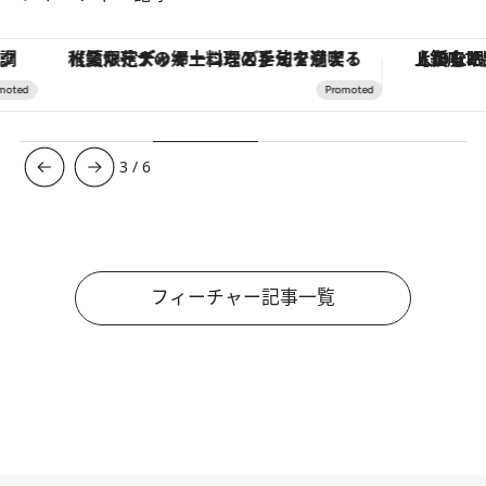
【夏限定ディナーコース】旬を迎える稚鮎や花ズッキーニなどをイタリア・トスカーナの郷土料理の手法で満喫！
【銀座で出合う最旬美容】美髪ケアや上質な眠
3
/
6
フィーチャー記事一覧