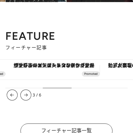
2026.1.30
《カルティエの名品ギフト》ジュエリーディレクター・伊藤美佐季さんが「サイズ感に一目惚れした」CARTIERの腕時計とは？ ブレスレットとの重ねづけにもぴったり
贈りもの
2026.1.30
《グラフのダイヤモンド》ジュエリーディレクター・伊藤美佐季さんが選ぶ、GRAFFのダイヤモンドピアスの輝き「自分に似合うベストバランスを探って」
贈りもの
FEATURE
フィーチャー記事
ヴァシュロン・コンスタンタン「オーヴァーシーズ・オートマティック」。旅愛好家のお気に入りコレクションから、ジェンダーレスな新作が登場
3
/
6
フィーチャー記事一覧