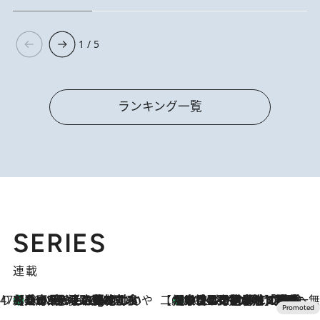
1 / 5
ランキング一覧
SERIES
連載
47都道府県の手みやげ ひんやりスイーツで夏を満喫
【兵庫県】この夏絶対食べたい 冷やしておいしいおやつ3選 淡路島の恵みをジェラートに集約
46 Minutes Ago
【CREA×星野リゾート】唯一無二。癒しと発見が待つ場所へ
【トンボの足水浴】ヒノキの香りに包まれて涼感マックス！約13℃の湧水かけ流しを避暑地「星野温泉 トンボの湯」で体験
2026.8.7