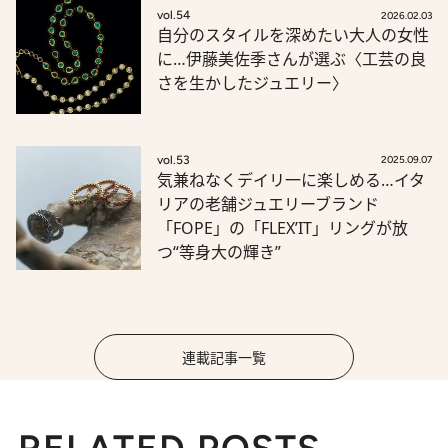
vol.54
2026.02.03
自分のスタイルを深めたい大人の女性
に…伊藤美佐季さんが選ぶ〈工芸の良
さを生かしたジュエリー〉
vol.53
2025.09.07
気兼ねなくデイリ一に楽しめる…イタ
リアの老舗ジュエリーブランド
「FOPE」の「FLEX’IT」リングが放
つ“等身大の輝き”
連載記事一覧