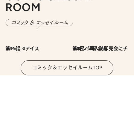
ROOM
2026.7.30
第15話 アイス
2026.7.30
第8回「同人誌即売会にチャレンジ その2」
コミック＆エッセイルームTOP