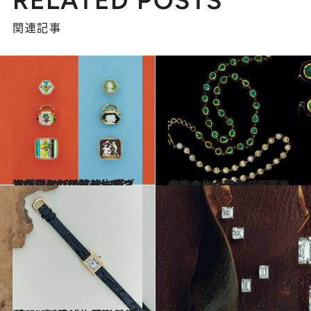
RELATED POSTS
関連記事
2026.3.10
【唯一無二のリバーシブル仕様】ジュエリーディレクターの伊藤美佐季さんが選ぶ“自分だけの宝物”リング
コミック ＆ エッセイ
2026.2.3
自分のスタイルを深めたい大人の女性に…伊藤美佐季さんが選ぶ〈工芸の良さを生かしたジュエリー〉
コミック ＆ エッセイ