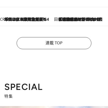
CREA'S CHOICE
2026.8.7
「立川にも歌舞伎があるんだよ」 片岡仁左衛門・市川中車ら豪華座組みで4年目の立川立飛歌舞伎へ
田中稲の勝手に再ブーム
2026.8.7
「湘南乃風に憧れて」観客大盛上がりの“タオル回し”に、ラッパー顔負けの高速歌唱まで…さだまさし（74）のアグレッシブすぎる現在地
連載 TOP
SPECIAL
特集