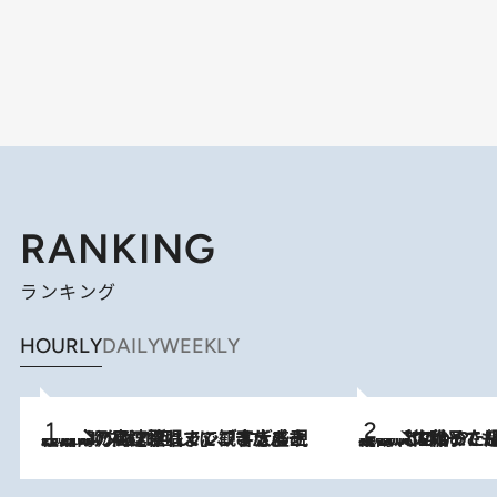
RANKING
ランキング
HOURLY
DAILY
WEEKLY
2026.8.7
「湘南乃風に憧れて」観客大盛上がりの“タオル回し”に、ラッパー顔負けの高速歌唱まで…さだまさし（74）のアグレッシブすぎる現在地
2026.8.5
【阿川佐和子さんの年とる力】なぜ70代で始めた趣味は“こんなに楽しい”のか？ ピアノ、俳句…スランプに陥っても続けられる“ある秘訣”とは