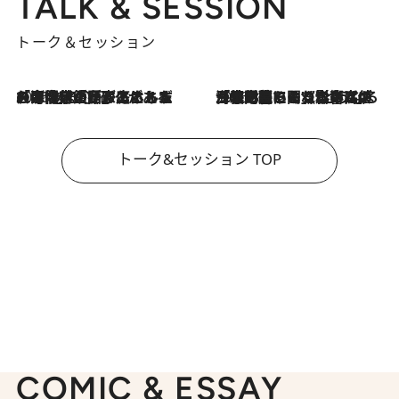
TALK & SESSION
トーク＆セッション
2026.8.3
「今後値上げがあるとすれば…」「リスクがあるのは今年の冬」エネルギー専門家が語る、ホルムズ海峡封鎖が家庭にもたらす“ある心配”
2026.8.3
「住宅建てられない…」「サーチャージ料の高値が続いている」ホルムズ海峡封鎖による影響はいつまで続く？《エネルギー専門家に聞く“どうなる日本の暮らし”》
トーク&セッション TOP
COMIC & ESSAY