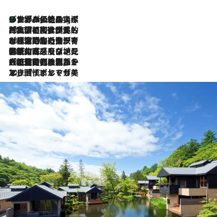
リスボンの絶品スイーツ「パステル・デ・ナタ」とは？ポルトガル伝統の奥深い世界へ
46 Minutes Ago
2026.7.27
「私の祖国はポルトガル語です」国民的詩人フェルナンド・ペソアと、彼が愛した文学の街を歩く
2026.7.26
ポルトガル近海が育む極上の海の幸。キリリと冷えた白ワインと愉しむ、シーフード専門店の贅沢
2026.7.22
伝統の味をモダンに昇華。高感度な地元客が集う、リスボンの最旬ガストロノミー
2026.7.21
大航海時代の栄華から、震災、独裁、そして革命へ。ポルトガル・首都リスボンの石畳に刻まれた「歴史の光と影」
2026.7.13
エッセイ・ヤマザキマリ「慎ましくも美しき国 ポルトガル」