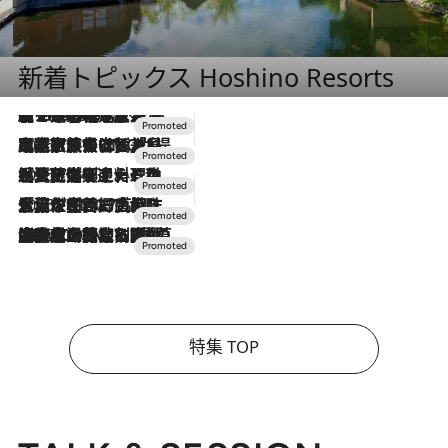
新着トピックス Hoshino Resorts
【トンボの足水浴】ヒノキの香りに包まれて涼感マックス！約13℃の湧水かけ流しを避暑地「星野温泉 トンボの湯」で体験
2026.8.7
2026.7.31
【ホテル帰省】という選択肢をOMOが提案。家族とほどよい距離を保つには「昼は実家、夜は気兼ねなくホテルで！」
2026.7.24
【夏限定ディナーコース】旬を迎える稚鮎や花ズッキーニなどをイタリア・トスカーナの郷土料理の手法で満喫！
2026.7.17
「土佐和ハーブかき氷」がOMO7高知に登場！生姜、山椒、大葉など目にも舌にも涼を呼ぶ郷土の味
2026.7.10
NEW OPEN！【界 草津】名湯の地に誕生。趣の異なる2種の温泉と上州ならではの会席・蕎麦割烹など美食を味わう究極の癒やし旅
特集 TOP