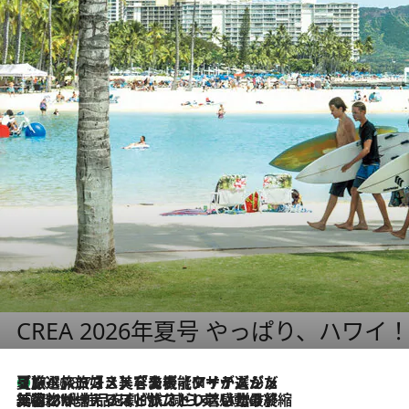
CREA 2026年夏号 やっぱり、ハワイ
【厳選旅コスメ】「多機能アイテムがメイン！」旅好き美容エディターが選んだ夏旅ベストコスメを発表【Mサイズジップ】
2026.8.7
2026.8.6
「荷物が増えるほど旅ストレスは増す」美容ジャーナリストがたどり着いた最終結論。“化粧品を劇的に減らす”感動の凝縮美容とは