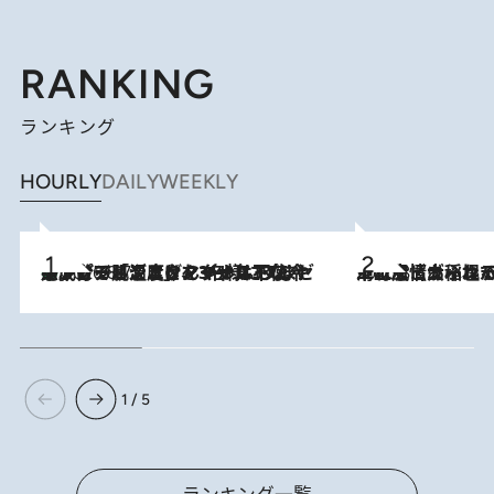
RANKING
ランキング
HOURLY
DAILY
WEEKLY
メントールやエタノールは不使用。ピジョンより、マイルドな冷感成分で肌温度をマイナス3℃まで下げる「ごきげんクール ひんやりアクアミスト」を3名様にプレゼント
2026.8.7
2026.8.5
下町風情あふれる台北屈指の人気エリア・大稲埕でセンスのいい台湾土産《ヴィン
1 / 5