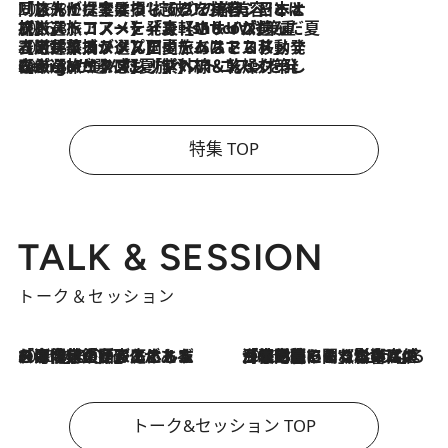
2026.8.6
「旅先には金髪ウィッグを持参」日本と同じメイクでは損してる!? 美容ジャーナリストが提案する“掟破りの旅美容”とは
2026.8.6
【厳選旅コスメ】「身軽さ＆UV対策重視！」ヘアアーティストshucoが選んだ夏旅ベストコスメを発表【Mサイズジップ】
2026.8.5
【厳選旅コスメ】国内をあちこち移動する河井菜摘が選んだ夏旅ベストコスメ発表！「リラックスアイテムはマスト」【Mサイズジップ】
2026.8.4
【厳選旅コスメ】「紫外線＆乾燥対策しながらメイク感も！」ヘア＆メイクGeorgeが選んだ夏旅ベストコスメを発表！【Mサイズジップ】
特集 TOP
TALK & SESSION
トーク＆セッション
2026.8.3
「今後値上げがあるとすれば…」「リスクがあるのは今年の冬」エネルギー専門家が語る、ホルムズ海峡封鎖が家庭にもたらす“ある心配”
2026.8.3
「住宅建てられない…」「サーチャージ料の高値が続いている」ホルムズ海峡封鎖による影響はいつまで続く？《エネルギー専門家に聞く“どうなる日本の暮らし”》
トーク&セッション TOP