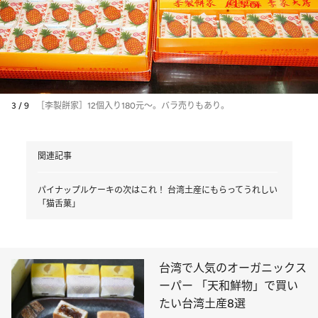
3 / 9
［李製餅家］12個入り180元～。バラ売りもあり。
関連記事
パイナップルケーキの次はこれ！ 台湾土産にもらってうれしい
「猫舌菓」
台湾で人気のオーガニックス
ーパー 「天和鮮物」で買い
たい台湾土産8選