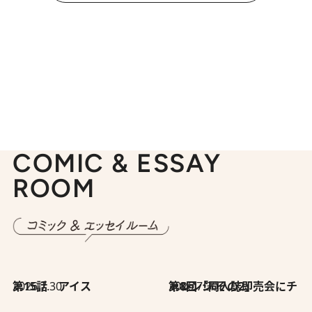
COMIC & ESSAY
ROOM
2026.7.30
第15話 アイス
2026.7.30
第8回「同人誌即売会にチャレンジ その2」