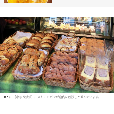
8 / 9
［小珍珠烘焙］出来たてのパンが店内に所狭しと並んでいます。