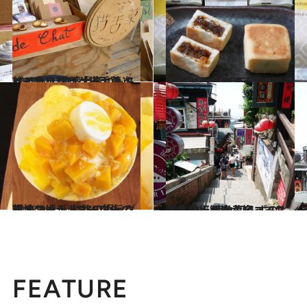
2018.5.23
パイナップルケーキの次はこれ！ 台湾土産にもらってうれしい「猫舌菓」
旅＆お出かけ
2019.1.30
台湾で人気のオーガニックスーパー 「天和鮮物」で買いたい台湾土産8選
旅＆お出かけ
2018.9.9
現地コーディネーターの行きつけ！ 台北の極旨グルメスポットBEST10
旅＆お出かけ
2017.9.5
台湾に行くなら知っておきたい！ 疲れ知らずの「九份」観光黄金コース
旅＆お出かけ
FEATURE