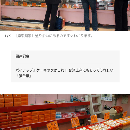
1 / 9
［李製餅家］通り沿いにあるのですぐわかります。
関連記事
パイナップルケーキの次はこれ！ 台湾土産にもらってうれしい
「猫舌菓」