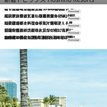
【トンボの足水浴】ヒノキの香りに包まれて涼感マックス！約13℃の湧水かけ流しを避暑地「星野温泉 トンボの湯」で体験
10 Hours Ago
2026.7.31
【ホテル帰省】という選択肢をOMOが提案。家族とほどよい距離を保つには「昼は実家、夜は気兼ねなくホテルで！」
2026.7.24
【夏限定ディナーコース】旬を迎える稚鮎や花ズッキーニなどをイタリア・トスカーナの郷土料理の手法で満喫！
2026.7.17
「土佐和ハーブかき氷」がOMO7高知に登場！生姜、山椒、大葉など目にも舌にも涼を呼ぶ郷土の味
2026.7.10
NEW OPEN！【界 草津】名湯の地に誕生。趣の異なる2種の温泉と上州ならではの会席・蕎麦割烹など美食を味わう究極の癒やし旅