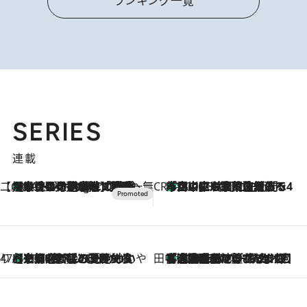
ランキング一覧
SERIES
連載
【CREA×星野リゾート】唯一無二。癒しと発見が待つ場所へ
【トンボの足水浴】ヒノキの香りに包まれて涼感マックス！約13℃の湧水かけ流しを避暑地「星野温泉 トンボの湯」で体験
10 Hours Ago
CREA'S CHOICE
「立川にも歌舞伎があるんだよ」 片岡仁左衛門・市川中車ら豪華座組みで4年目の立川立飛歌舞伎へ
2026.8.7
47都道府県の手みやげ ひんやりスイーツで夏を満喫
【京都府】この夏絶対食べたい 冷やしておいしいおやつ3選 ひと口目から心を掴む新緑のテリーヌ
2026.8.7
田中稲の勝手に再ブーム
「湘南乃風に憧れて」観客大盛上がりの“タオル回し”に、ラッパー顔負けの高速歌唱まで…さだまさし（74）のアグレッシブすぎる現在地
2026.8.7