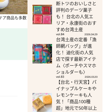
断トツのおいしさと
評判のデーツ菓子
も！ 台北の人気エ
ケア商品も多数
リア・永康街のおす
すめ台湾土産
vol.84
2026.04.29
台湾土産の定番「漁
師網バッグ」が進
化！ 迪化街の人気
店で探す最新アイテ
ム〈ポーチやスマホ
ショルダーも〉
vol.83
2026.03.20
【台北・行天宮】パ
イナップルケーキや
レモンケーキも人
気！「商品100種
超」地元で50年以上