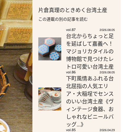
片倉真理のときめく台湾土産
この連載の別の記事を読む
vol.87
2026.08.05
台北からちょっと足
を延ばして嘉義へ！
マジョリカタイルの
博物館で見つけたレ
トロ可愛い台湾土産
vol.86
2026.08.05
下町風情あふれる台
北屈指の人気エリ
ア・大稲埕でセンス
のいい台湾土産《ヴ
ィンテージ食器、お
しゃれなビニールバ
ッグ…》
vol.85
2026.04.29