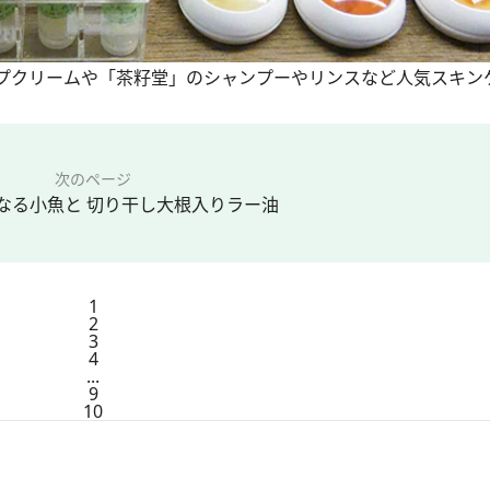
ップクリームや「茶籽堂」のシャンプーやリンスなど人気スキン
次のページ
なる小魚と 切り干し大根入りラー油
1
2
3
4
...
9
10