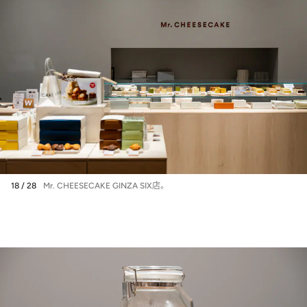
18 / 28
Mr. CHEESECAKE GINZA SIX店。