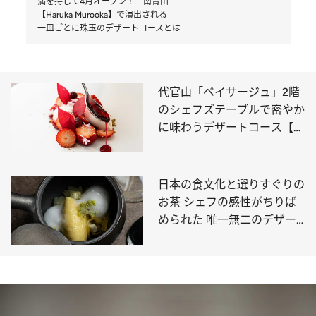
満を持して4月オープン！ 南青山
【Haruka Murooka】で演出される
一皿ごとに珠玉のデザートコースとは
代官山「ペイサージュ」2階
のシェフズテーブルで密やか
に味わうデザートコース【全
品紹介】
日本の食文化と選りすぐりの
お茶 シェフの感性がちりば
められた 唯一無二のデザー
ト表現「茶湊流水」