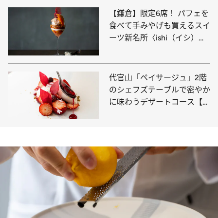
【鎌倉】限定6席！ パフェを
食べて手みやげも買えるスイ
ーツ新名所〈ishi（イシ）〉
で甘美すぎるひと時を
代官山「ペイサージュ」2階
のシェフズテーブルで密やか
に味わうデザートコース【全
品紹介】