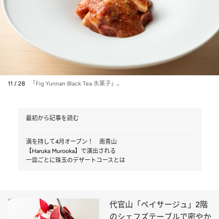
11 / 28
「Fig Yunnan Black Tea 水菓子」。
最初から記事を読む
満を持して4月オープン！ 南青山
【Haruka Murooka】で演出される
一皿ごとに珠玉のデザートコースとは
代官山「ペイサージュ」2階
のシェフズテーブルで密やか