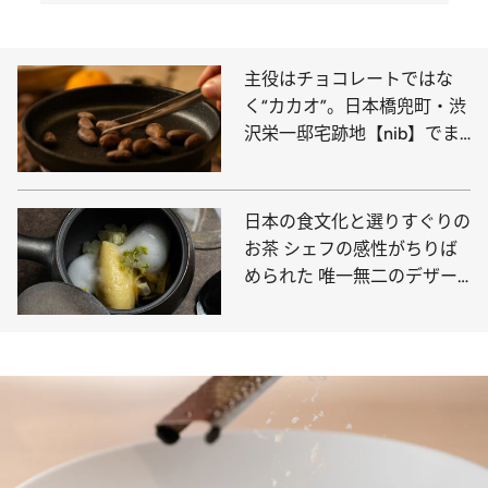
主役はチョコレートではな
く“カカオ”。日本橋兜町・渋
沢栄一邸宅跡地【nib】でま
るで実験のような食体験
日本の食文化と選りすぐりの
お茶 シェフの感性がちりば
められた 唯一無二のデザー
ト表現「茶湊流水」