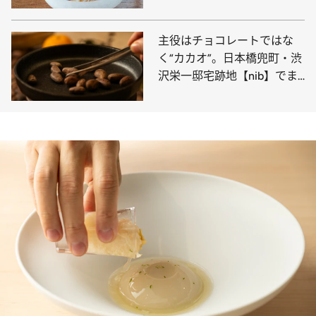
zaimokuza】へ
主役はチョコレートではな
く“カカオ”。日本橋兜町・渋
沢栄一邸宅跡地【nib】でま
るで実験のような食体験