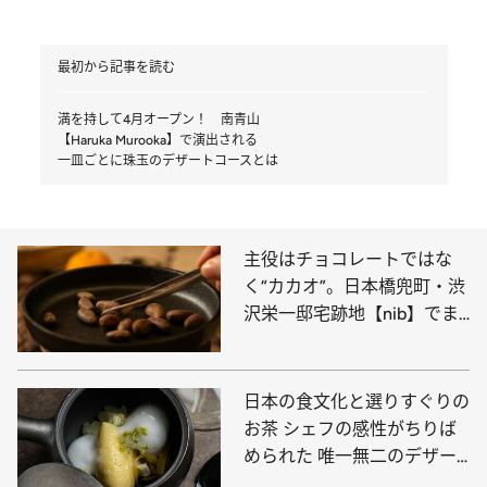
最初から記事を読む
満を持して4月オープン！ 南青山
【Haruka Murooka】で演出される
一皿ごとに珠玉のデザートコースとは
主役はチョコレートではな
く“カカオ”。日本橋兜町・渋
沢栄一邸宅跡地【nib】でま
るで実験のような食体験
日本の食文化と選りすぐりの
お茶 シェフの感性がちりば
められた 唯一無二のデザー
ト表現「茶湊流水」