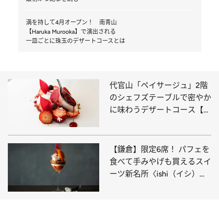
満を持して4月オープン！ 南青山
【Haruka Murooka】で演出される
一皿ごとに珠玉のデザートコースとは
代官山「ペイサージュ」2階
のシェフズテーブルで密やか
に味わうデザートコース【全
品紹介】
【鎌倉】限定6席！ パフェを
食べて手みやげも買えるスイ
ーツ新名所〈ishi（イシ）〉
で甘美すぎるひと時を