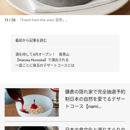
13 / 28
「Fresh from the oven 温律」。
最初から記事を読む
満を持して4月オープン！ 南青山
【Haruka Murooka】で演出される
一皿ごとに珠玉のデザートコースとは
鎌倉の隠れ家で完全抽選予約
制日本の自然を愛でるデザー
トコース【nami
zaimokuza】へ
日本の食文化と選りすぐりの