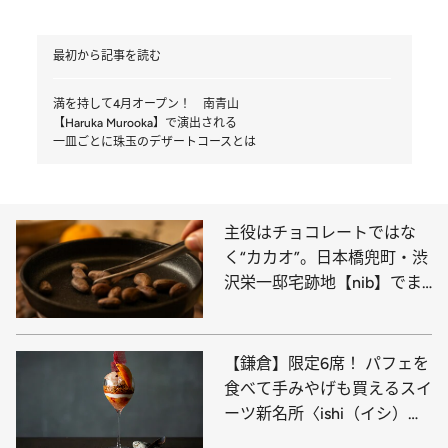
最初から記事を読む
満を持して4月オープン！ 南青山
【Haruka Murooka】で演出される
一皿ごとに珠玉のデザートコースとは
主役はチョコレートではな
く“カカオ”。日本橋兜町・渋
沢栄一邸宅跡地【nib】でま
るで実験のような食体験
【鎌倉】限定6席！ パフェを
食べて手みやげも買えるスイ
ーツ新名所〈ishi（イシ）〉
で甘美すぎるひと時を