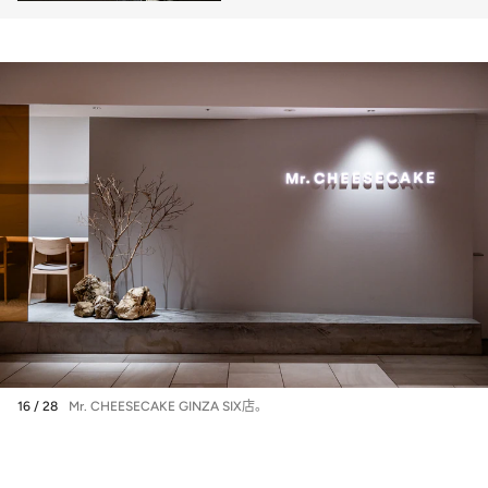
16 / 28
Mr. CHEESECAKE GINZA SIX店。