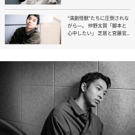
麻生と過ごした“オフの日”の
ボウリング
“演劇怪獣”たちに圧倒されな
がら―。 仲野太賀「脚本と
心中したい」 芝居と宮藤官
九郎作品へのあふれる愛