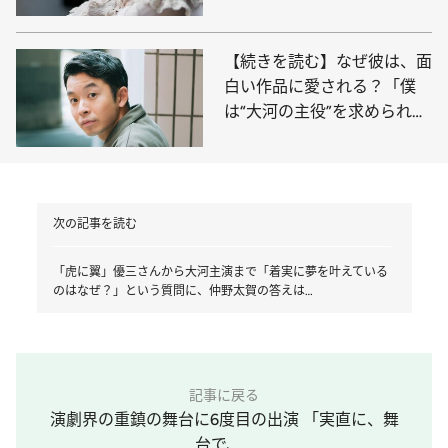
麻生と過ごした“オフの日”の
ボウリング
【続きを読む】なぜ彼は、面
白い作品に愛される？「僕
は“大河の主役”を求められて
いない」と語る仲野太賀の真
意とは
次の記事を読む
「虎に翼」優三さんから大河主演まで「着実に夢を叶えている
のはなぜ？」という質問に、仲野太賀の答えは…
記事に戻る
演劇界の重鎮の舞台に6度目の出演 「実直に、舞
台で、...