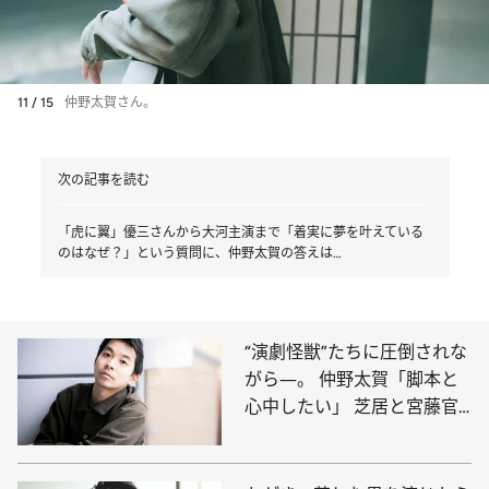
11 / 15
仲野太賀さん。
次の記事を読む
「虎に翼」優三さんから大河主演まで「着実に夢を叶えている
のはなぜ？」という質問に、仲野太賀の答えは…
“演劇怪獣”たちに圧倒されな
がら―。 仲野太賀「脚本と
心中したい」 芝居と宮藤官
九郎作品へのあふれる愛