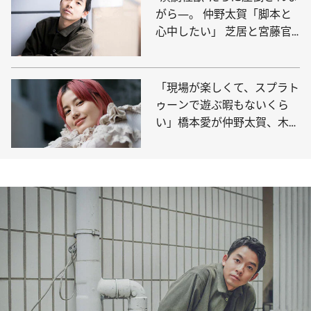
がら―。 仲野太賀「脚本と
心中したい」 芝居と宮藤官
九郎作品へのあふれる愛
「現場が楽しくて、スプラト
ゥーンで遊ぶ暇もないくら
い」橋本愛が仲野太賀、木竜
麻生と過ごした“オフの日”の
ボウリング