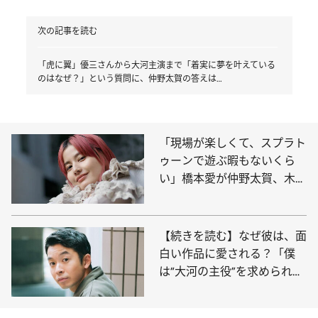
次の記事を読む
「虎に翼」優三さんから大河主演まで「着実に夢を叶えている
のはなぜ？」という質問に、仲野太賀の答えは…
「現場が楽しくて、スプラト
ゥーンで遊ぶ暇もないくら
い」橋本愛が仲野太賀、木竜
麻生と過ごした“オフの日”の
ボウリング
【続きを読む】なぜ彼は、面
白い作品に愛される？「僕
は“大河の主役”を求められて
いない」と語る仲野太賀の真
意とは