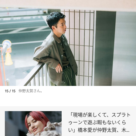
15 / 15
仲野太賀さん。
「現場が楽しくて、スプラト
ゥーンで遊ぶ暇もないくら
い」橋本愛が仲野太賀、木竜