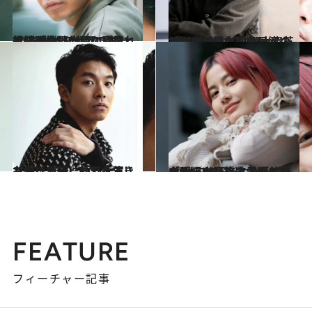
2024.8.24
【続きを読む】なぜ彼は、面白い作品に愛される？「僕は“大河の主役”を求められていない」と語る仲野太賀の真意とは
カルチャー
2023.3.28
“演劇怪獣”たちに圧倒されながら―。 仲野太賀「脚本と心中したい」 芝居と宮藤官九郎作品へのあふれる愛
カルチャー
2020.11.21
もがき、苦しむ男を演じたらピカ一、仲野太賀「僕は邦画に救われてきた」
カルチャー
2024.1.26
「現場が楽しくて、スプラトゥーンで遊ぶ暇もないくらい」橋本愛が仲野太賀、木竜麻生と過ごした“オフの日”のボウリング
カルチャー
FEATURE
フィーチャー記事