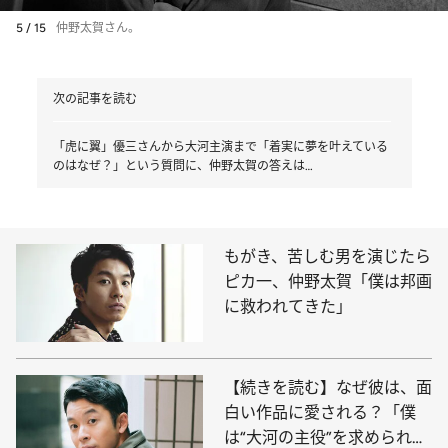
5 / 15
仲野太賀さん。
次の記事を読む
「虎に翼」優三さんから大河主演まで「着実に夢を叶えている
のはなぜ？」という質問に、仲野太賀の答えは…
もがき、苦しむ男を演じたら
ピカ一、仲野太賀「僕は邦画
に救われてきた」
【続きを読む】なぜ彼は、面
白い作品に愛される？「僕
は“大河の主役”を求められて