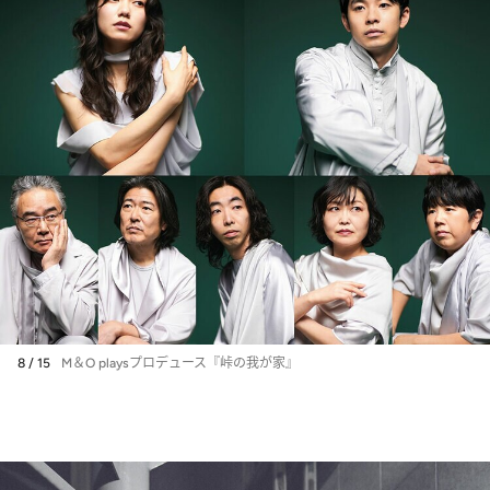
8 / 15
M＆O playsプロデュース『峠の我が家』