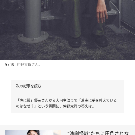
9 / 15
仲野太賀さん。
次の記事を読む
「虎に翼」優三さんから大河主演まで「着実に夢を叶えている
のはなぜ？」という質問に、仲野太賀の答えは…
“演劇怪獣”たちに圧倒されな