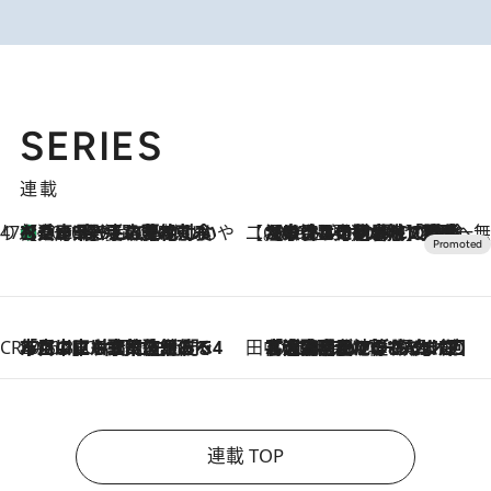
SERIES
連載
47都道府県の手みやげ ひんやりスイーツで夏を満喫
【兵庫県】この夏絶対食べたい 冷やしておいしいおやつ3選 淡路島の恵みをジェラートに集約
2026.8.8
【CREA×星野リゾート】唯一無二。癒しと発見が待つ場所へ
2026.8.7
【トンボの足水浴】ヒノキの香りに包まれて涼感マックス！約13℃の湧水かけ流しを避暑地「星野温泉 トンボの湯」で体験
CREA'S CHOICE
2026.8.7
「立川にも歌舞伎があるんだよ」 片岡仁左衛門・市川中車ら豪華座組みで4年目の立川立飛歌舞伎へ
田中稲の勝手に再ブーム
2026.8.7
「湘南乃風に憧れて」観客大盛上がりの“タオル回し”に、ラッパー顔負けの高速歌唱まで…さだまさし（74）のアグレッシブすぎる現在地
連載 TOP