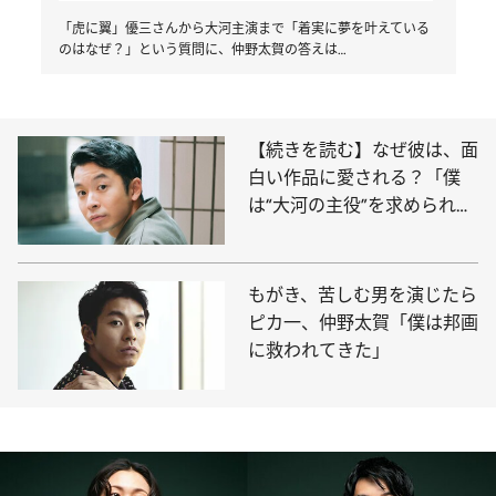
「虎に翼」優三さんから大河主演まで「着実に夢を叶えている
のはなぜ？」という質問に、仲野太賀の答えは…
【続きを読む】なぜ彼は、面
白い作品に愛される？「僕
は“大河の主役”を求められて
いない」と語る仲野太賀の真
意とは
もがき、苦しむ男を演じたら
ピカ一、仲野太賀「僕は邦画
に救われてきた」