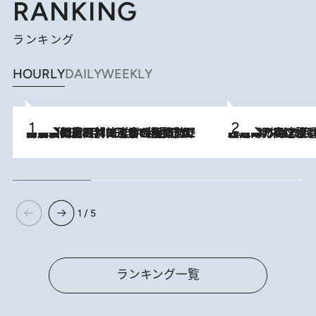
RANKING
ランキング
HOURLY
DAILY
WEEKLY
「最後に見られてよかった」上野動物園の東園パンダ舎が解体前に特別公開。8月16日まで延長されたパネル展と共に辿る“半世紀”のパンダ飼育《解体工事の図面あり》
2026.8.8
2026.8.7
「湘南乃風に憧れて」観客大盛上がりの“タオル回し”に、ラッパー顔負けの高速歌唱まで…さだまさし（74）のアグレッシブすぎる現在地
1 / 5
ランキング一覧