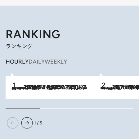
RANKING
ランキング
HOURLY
DAILY
WEEKLY
2026.8.5
【阿川佐和子さんの年とる力】なぜ70代で始めた趣味は“こんなに楽しい”のか？ ピアノ、俳句…スランプに陥っても続けられる“ある秘訣”とは
2026.8.8
《北欧の人々の幸福度が高いのは…》元デンマーク親善大使が出会った“心が満たされる暮らし”「いいかげんにヒュッゲしなさい！」
1 / 5