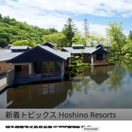
新着トピックス Hoshino Resorts
2026.8.7
【トンボの足水浴】ヒノキの香りに包まれて涼感マックス！約13℃の湧水かけ流しを避暑地「星野温泉 トンボの湯」で体験