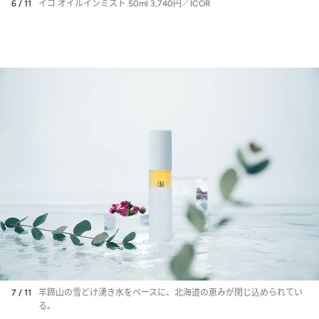
6 / 11
イコ オイルインミスト 50ml 3,740円／ICOR
7 / 11
羊蹄山の雪どけ湧き水をベースに、北海道の恵みが閉じ込められてい
る。