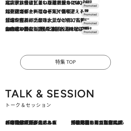
2026.7.31
【ホテル帰省】という選択肢をOMOが提案。家族とほどよい距離を保つには「昼は実家、夜は気兼ねなくホテルで！」
2026.7.24
【夏限定ディナーコース】旬を迎える稚鮎や花ズッキーニなどをイタリア・トスカーナの郷土料理の手法で満喫！
2026.7.17
「土佐和ハーブかき氷」がOMO7高知に登場！生姜、山椒、大葉など目にも舌にも涼を呼ぶ郷土の味
2026.7.10
NEW OPEN！【界 草津】名湯の地に誕生。趣の異なる2種の温泉と上州ならではの会席・蕎麦割烹など美食を味わう究極の癒やし旅
特集 TOP
TALK & SESSION
トーク＆セッション
2026.8.3
「今後値上げがあるとすれば…」「リスクがあるのは今年の冬」エネルギー専門家が語る、ホルムズ海峡封鎖が家庭にもたらす“ある心配”
2026.8.3
「住宅建てられない…」「サーチャージ料の高値が続いている」ホルムズ海峡封鎖による影響はいつまで続く？《エネルギー専門家に聞く“どうなる日本の暮らし”》