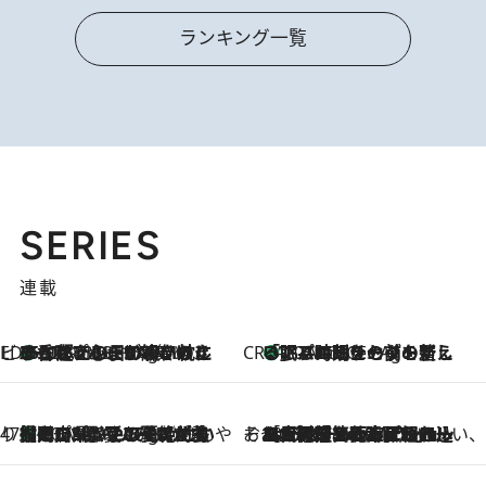
ランキング一覧
SERIES
連載
ビューティいいもの集め EDITORS' BEST
35℃超えの日の夜、枕にひと吹き！ BAUMのルームスプレーが、ひのきの香りで心まで解きほぐす
10 Minutes Ago
CREA'S CHOICE
「眠る時刻をセットする」——眠りの前を整える、バルミューダの新しいアプローチ
10 Minutes Ago
47都道府県の手みやげ ひんやりスイーツで夏を満喫
【岡山県】この夏絶対食べたい 冷やしておいしいおやつ3選 フルーツが主役のプリンやアイスが勢揃い
10 Minutes Ago
そおだよおこの関西おいしい、おやつ紀行
2026.8.9
［大阪府箕面市］一皿一皿目の前で仕上げられる、料理を巧みに組み込んだアシェットデセールコース「ミチル アシェット デセール（Michiru assiette dessert）」