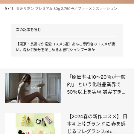
9 / 11
奥州サボン プレミアム 80g 2,750円／ファーメンステーション
次の記事を読む
【東京・長野ほか溺愛コスメ5選】あんこ専門店のコスメが凄
い。森林浴気分を楽しめる木曽桧シャンプーほか
「原価率は10～20％が一般
的」 という化粧品業界で
50％以上を実現 誠実すぎる
スキンケアブランドに注目
【2024春の新作コスメ】 日
本初上陸ブランドに 春を感
じるフレグランスetc…