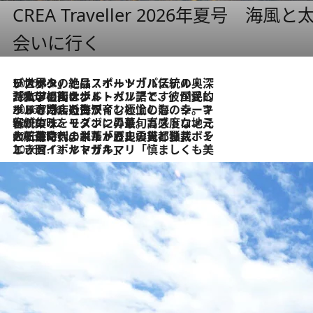
CREA Traveller 2026年夏号
会いに行く
2026.8.8
リスボンの絶品スイーツ「パステル・デ・ナタ」とは？ポルトガル伝統の奥深い世界へ
2026.7.27
「私の祖国はポルトガル語です」国民的詩人フェルナンド・ペソアと、彼が愛した文学の街を歩く
2026.7.26
ポルトガル近海が育む極上の海の幸。キリリと冷えた白ワインと愉しむ、シーフード専門店の贅沢
2026.7.22
伝統の味をモダンに昇華。高感度な地元客が集う、リスボンの最旬ガストロノミー
2026.7.21
大航海時代の栄華から、震災、独裁、そして革命へ。ポルトガル・首都リスボンの石畳に刻まれた「歴史の光と影」
2026.7.13
エッセイ・ヤマザキマリ「慎ましくも美しき国 ポルトガル」