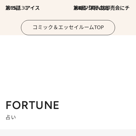
2026.7.30
第15話 アイス
2026.7.30
第8回「同人誌即売会にチャレンジ その2」
コミック＆エッセイルームTOP
FORTUNE
占い