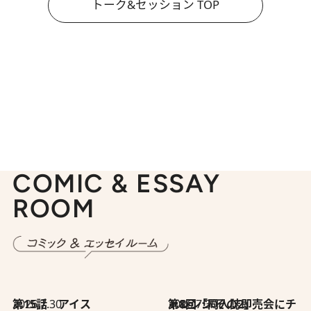
トーク&セッション TOP
COMIC & ESSAY
ROOM
2026.7.30
第15話 アイス
2026.7.30
第8回「同人誌即売会にチャレンジ その2」