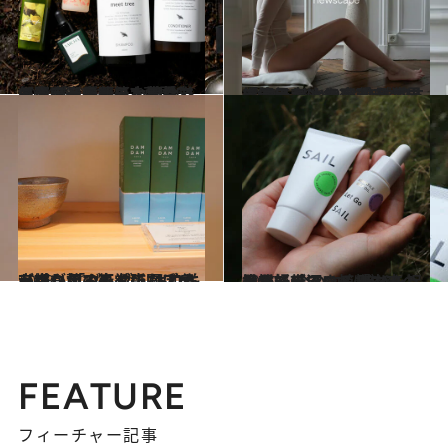
2024.4.13
《関東・中部篇を読む》【東京・長野ほか溺愛コスメ5選】 あんこ専門店のコスメが凄い。森林浴 気分を楽しめる木曽桧シャンプーほか
ビューティ＆ヘルス
2023.12.6
「原価率は10～20％が一般的」 という化粧品業界で50％以上を実現 誠実すぎるスキンケアブランドに注目
ビューティ＆ヘルス
2023.10.20
京都が薫る街・祇園にオープン 「ダムダム トウキョウ」初の直営店 は和洋が織りなすモダンなブティック
ビューティ＆ヘルス
2022.10.18
複雑で奥深い植物由来の香りで 今のコンディションを好転できる 時代を捉えた新ブランド「SAIL」登場
ビューティ＆ヘルス
FEATURE
フィーチャー記事