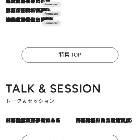
2026.7.24
【夏限定ディナーコース】旬を迎える稚鮎や花ズッキーニなどをイタリア・トスカーナの郷土料理の手法で満喫！
2026.7.17
「土佐和ハーブかき氷」がOMO7高知に登場！生姜、山椒、大葉など目にも舌にも涼を呼ぶ郷土の味
2026.7.10
NEW OPEN！【界 草津】名湯の地に誕生。趣の異なる2種の温泉と上州ならではの会席・蕎麦割烹など美食を味わう究極の癒やし旅
特集 TOP
TALK & SESSION
トーク＆セッション
2026.8.3
「今後値上げがあるとすれば…」「リスクがあるのは今年の冬」エネルギー専門家が語る、ホルムズ海峡封鎖が家庭にもたらす“ある心配”
2026.8.3
「住宅建てられない…」「サーチャージ料の高値が続いている」ホルムズ海峡封鎖による影響はいつまで続く？《エネルギー専門家に聞く“どうなる日本の暮らし”》