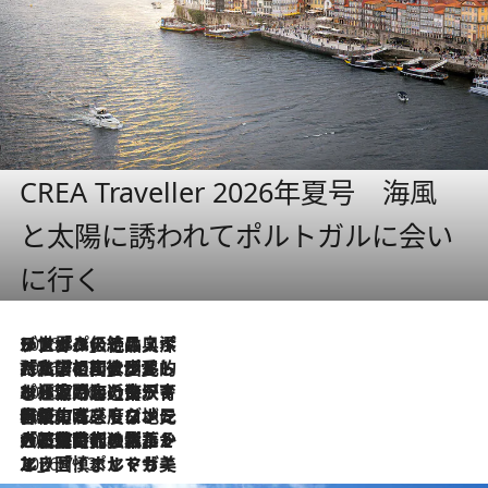
CREA Traveller 2026年夏号 海風
と太陽に誘われてポルトガルに会い
に行く
2026.8.8
リスボンの絶品スイーツ「パステル・デ・ナタ」とは？ポルトガル伝統の奥深い世界へ
2026.7.27
「私の祖国はポルトガル語です」国民的詩人フェルナンド・ペソアと、彼が愛した文学の街を歩く
2026.7.26
ポルトガル近海が育む極上の海の幸。キリリと冷えた白ワインと愉しむ、シーフード専門店の贅沢
2026.7.22
伝統の味をモダンに昇華。高感度な地元客が集う、リスボンの最旬ガストロノミー
2026.7.21
大航海時代の栄華から、震災、独裁、そして革命へ。ポルトガル・首都リスボンの石畳に刻まれた「歴史の光と影」
2026.7.13
エッセイ・ヤマザキマリ「慎ましくも美しき国 ポルトガル」