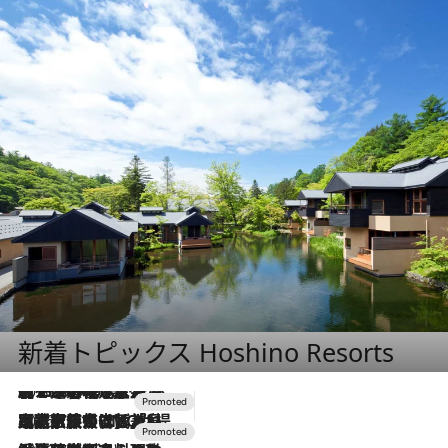
新着トピックス Hoshino Resorts
2026.8.7
【トンボの足水浴】ヒノキの香りに包まれて涼感マックス！約13℃の湧水かけ流しを避暑地「星野温泉 トンボの湯」で体験
2026.7.31
【ホテル帰省】という選択肢をOMOが提案。家族とほどよい距離を保つには「昼は実家、夜は気兼ねなくホテルで！」