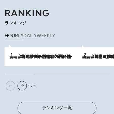
RANKING
ランキング
HOURLY
DAILY
WEEKLY
2026.8.3
《「文士の子ども被害者の会」発足！》阿川佐和子（72）が語る遠藤周作に北杜夫、劇作家・矢代静一の子どもたちの“文豪プライベート事件簿”
2026.8.8
「最後に見られてよかった」上野動物園の東園パンダ舎が解体前に特別公開。8月16日まで延長されたパネル展と共に辿る“半世紀”のパンダ飼育《解体工事の図面あり》
1 / 5
ランキング一覧