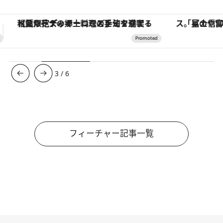
「星のや富士」でデジタルデトックス。冨士信仰の歴史を辿り、心身を調える。
【銀座で出合う最旬美容】美髪ケアや上質な眠
3
/
6
フィーチャー記事一覧