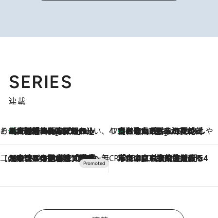
SERIES
連載
そおだよおこの関西おいしい、おやつ紀行
［大阪府箕面市］一皿一皿目の前で仕上げられる、料理を巧みに組み込んだアシェットデセールコース「ミチル アシェット デセール（Michiru assiette dessert）」
3 Hours Ago
47都道府県の手みやげ ひんやりスイーツで夏を満喫
【和歌山県】この夏絶対食べたい 冷やしておいしいおやつ3選 みかんがごろっと丸ごと入ったジュレ
3 Hours Ago
【CREA×星野リゾート】唯一無二。癒しと発見が待つ場所へ
2026.8.7
【トンボの足水浴】ヒノキの香りに包まれて涼感マックス！約13℃の湧水かけ流しを避暑地「星野温泉 トンボの湯」で体験
CREA'S CHOICE
2026.8.7
「立川にも歌舞伎があるんだよ」 片岡仁左衛門・市川中車ら豪華座組みで4年目の立川立飛歌舞伎へ