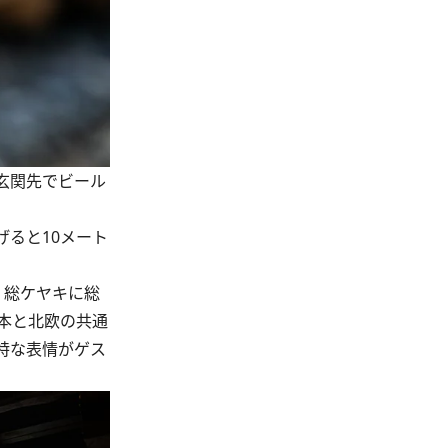
玄関先でビール
ると10メート
。総ケヤキに総
本と北欧の共通
特な表情がゲス