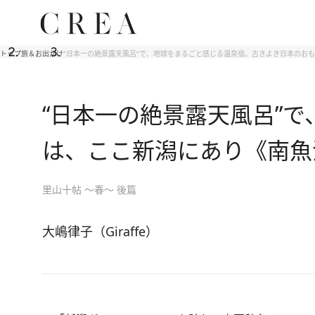
トップ
旅＆お出かけ
“日本一の絶景露天風呂”で、地球をまるごと感じる温泉宿。古きよき日本のお
“日本一の絶景露天風呂”
は、ここ新潟にあり《南魚
里山十帖 ～春～ 後篇
大嶋律子（Giraffe）