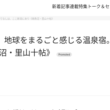
新着記事
連載
特集
トーク＆セ
もてなしは、ここ新潟にあり《南魚沼・里山十帖》
で、地球をまるごと感じる温泉宿
沼・里山十帖》