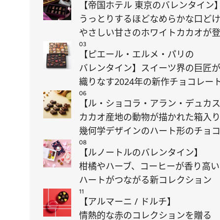
【帝国ホテル 東京のバレンタイン
うっとりするほどなめらかな口ど
やさしい甘さのホワイトカカオが
03
【ピエール・エルメ・パリの
バレンタイン】スイーツ界の巨匠
織りなす2024年の新作チョコレー
06
【ル・ショコラ・アラン・デュカ
カカオ産地の動物が描かれた箱入
幾何学デザインのハート形のチョ
08
【ルノートルのバレンタイン】
柑橘やハーブ、コーヒーが香り高い
ハートがつながる新コレクション
11
【アルマーニ / ドルチ】
情熱的な赤のコレクションを贈る