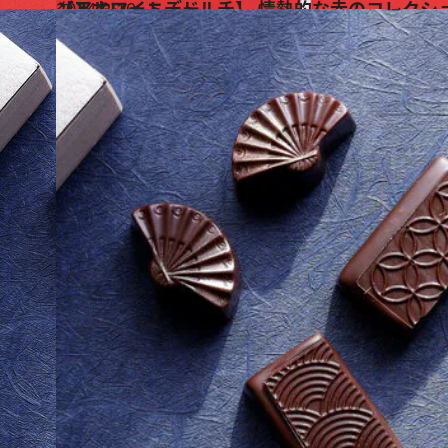
2024.2.10
【アルマーニ / ドルチ】 情熱的な赤のコレクションを贈る バレンタイン＆ホワイトデー
グルメ