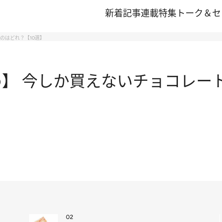
新着記事
連載
特集
トーク＆セ
のはどれ？【10選】
め】 今しか買えないチョコレー
02