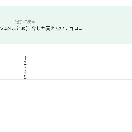
記事に戻る
024まとめ】 今しか買えないチョコ...
1
2
3
4
5