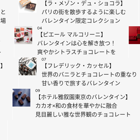
】
【ラ・メゾン・デュ・ショコラ】
けと
パリの街を散歩するように楽しむ
登場
バレンタイン限定コレクション
04
【ピエール マルコリーニ】
が
バレンタインは心を解き放つ！
ト
爽やかシトラスチョコレートを
07
ス】
【フレデリック・カッセル】
り
世界のバニラとチョコレートの重なり
コ
甘い香りで旅するバレンタイン
09
【ホテル雅叙園東京のバレンタイン】
カカオ×和の食材を華やかに融合
見目麗しい雅な世界観のチョコレート