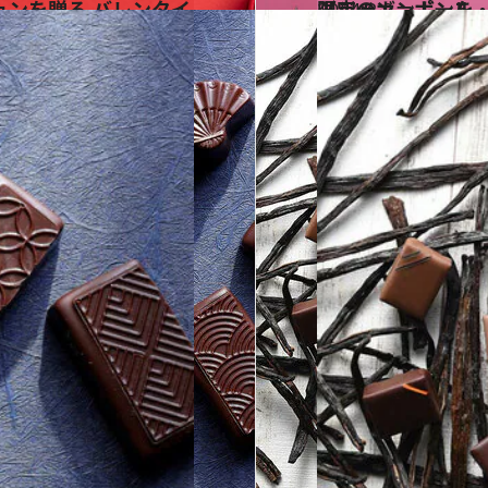
2024.2.9
【ジャン＝ポール・エヴァン】 「永遠のパリ」がテーマ バレンタイン限定のボンボンを
グルメ