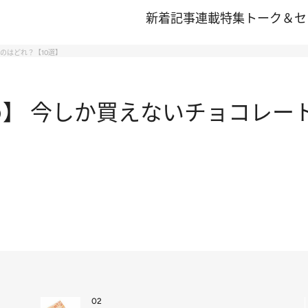
新着記事
連載
特集
トーク＆セ
のはどれ？【10選】
め】 今しか買えないチョコレー
02