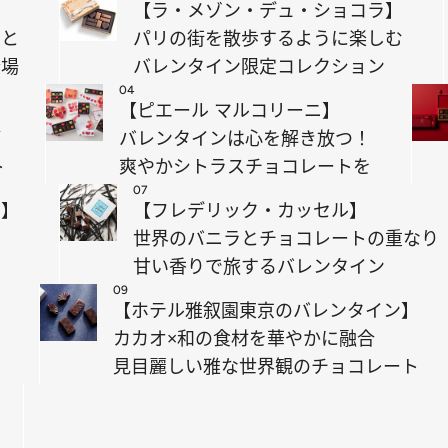
】
【ラ・メゾン・デュ・ショコラ】
けと
パリの街を散歩するように楽しむ
登場
バレンタイン限定コレクション
04
【ピエール マルコリーニ】
が
バレンタインは心を解き放つ！
ト
爽やかシトラスチョコレートを
07
ス】
【フレデリック・カッセル】
り
世界のバニラとチョコレートの重なり
コ
甘い香りで旅するバレンタイン
09
【ホテル雅叙園東京のバレンタイン】
カカオ×和の食材を華やかに融合
見目麗しい雅な世界観のチョコレート