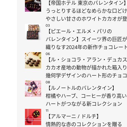
【帝国ホテル 東京のバレンタイン
うっとりするほどなめらかな口ど
やさしい甘さのホワイトカカオが
03
【ピエール・エルメ・パリの
バレンタイン】スイーツ界の巨匠
織りなす2024年の新作チョコレー
06
【ル・ショコラ・アラン・デュカ
カカオ産地の動物が描かれた箱入
幾何学デザインのハート形のチョ
08
【ルノートルのバレンタイン】
柑橘やハーブ、コーヒーが香り高い
ハートがつながる新コレクション
11
【アルマーニ / ドルチ】
情熱的な赤のコレクションを贈る