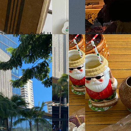
2023.4.1
現地ライターがレポ！ ハワイの伝統を楽しむ新しいエンタメ 「アロハ・カイ・ルア
旅＆お出かけ