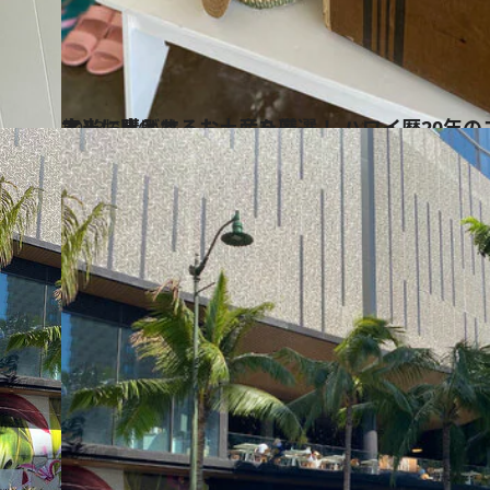
2023.6.16
本当に喜ばれるお土産を厳選！ ハワイ歴20年のコーディネーターが リアルに購入するお土産９選
旅＆お出かけ