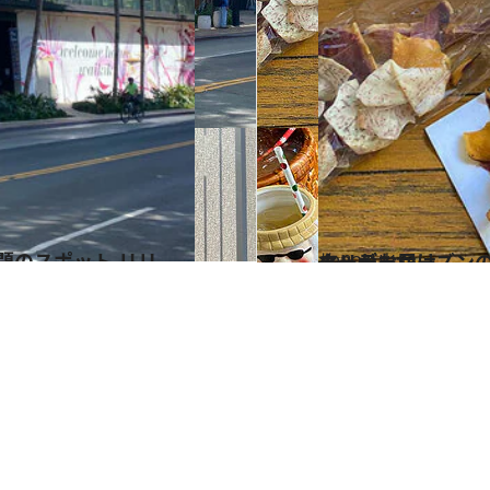
2022.12.13
ホリデーシーズンの到来！ 2022年ハワイのクリスマス事情を 現地ライターがお届け
旅＆お出かけ