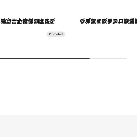
ヴァシュロン・コンスタンタン「オーヴァーシーズ・オートマティック」。旅愛好家のお気に入りコレクションから、ジェンダーレスな新作が登場