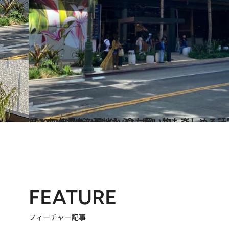
2023.1.29
【2023年最新ハワイ】 食も買い物も楽しめる話題のスポット リリア・ワイキキを現地からレポ！
旅＆お出かけ
FEATURE
フィーチャー記事