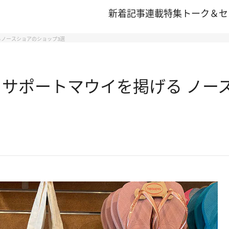
新着記事
連載
特集
トーク＆セ
ノースショアのショップ3選
 サポートマウイを掲げる ノー