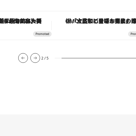
「土佐和ハーブかき氷」がOMO7高知に登場！生姜、山椒、大葉など目にも舌にも涼を呼ぶ郷土の味
【夏限定ディナーコース】旬を迎える稚鮎や花ズッキーニなどをイ
3
/
5