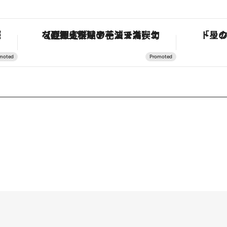
タリア・トスカーナの郷土料理の手法で満喫！
「星のや富士」でデジタルデトックス。冨士信仰の歴史を辿り、心身を調える。