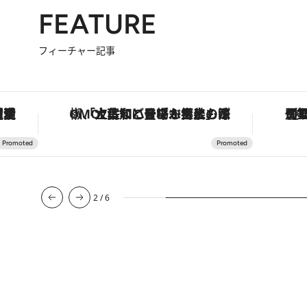
FEATURE
フィーチャー記事
「土佐和ハーブかき氷」がOMO7高知に登場！生姜、山椒、大葉など目にも舌にも涼を呼ぶ郷土の味
3
/
6