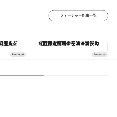
フィーチャー記事一覧
【夏限定ディナーコース】旬を迎える稚鮎や花ズッキーニなどをイタリア・トスカーナの郷土料理の手法で満喫！