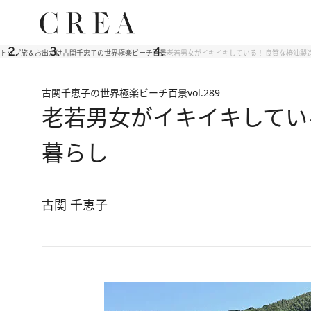
トップ
旅＆お出かけ
古関千恵子の世界極楽ビーチ百景
老若男女がイキイキしている！ 良質な椿油製
古関千恵子の世界極楽ビーチ百景
vol.289
老若男女がイキイキしてい
暮らし
古関 千恵子