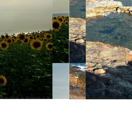
2023.8.26
道なき道を進んで秘湯へ！ 生きる火山の恵、薩摩硫黄島で ワイルドな温泉“野湯”めぐり
旅＆お出かけ