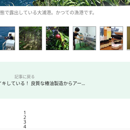
態で露出している大浦港。かつての漁港です。
記事に戻る
キしている！ 良質な椿油製造からアー...
1
2
3
4