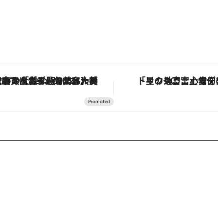
【銀座で出合う最旬美容】美髪ケアや上質な眠り…セルフケアのアップデートから、特別な名入れギフトまで。大人のための「ReFa GINZA」クルーズ
「星のや富士」でデジタルデトックス。冨士信仰の歴史を辿り、心身を調える。