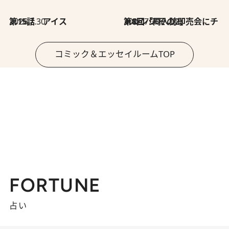
2026.7.30
第15話 アイス
2026.7.30
第8回「同人誌即売会にチャレンジ その2」
コミック＆エッセイルームTOP
FORTUNE
占い