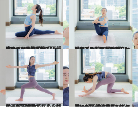
2023.8.16
イライラに倦怠感…ツラいPMSを 和らげる【不調改善フェムケアヨガ】 #01 スワンのポーズ
ビューティ＆ヘルス
2023.8.16
重だるい生理痛を予防＆緩和する 【不調改善フェムケアヨガ】 #02 ゆりかごのポーズ
ビューティ＆ヘルス
2023.8.16
イライラ解消に！ 心を整える 【不調改善フェムケアヨガ】 #03 ハイランジツイスト
ビューティ＆ヘルス
2023.8.17
夏でもツラい冷え＆むくみに 【不調改善フェムケアヨガ】 #04 乗馬のポーズ
ビューティ＆ヘルス