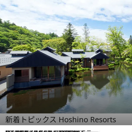
新着トピックス Hoshino Resorts
2026.8.7
【トンボの足水浴】ヒノキの香りに包まれて涼感マックス！約13℃の湧水かけ流しを避暑地「星野温泉 トンボの湯」で体験