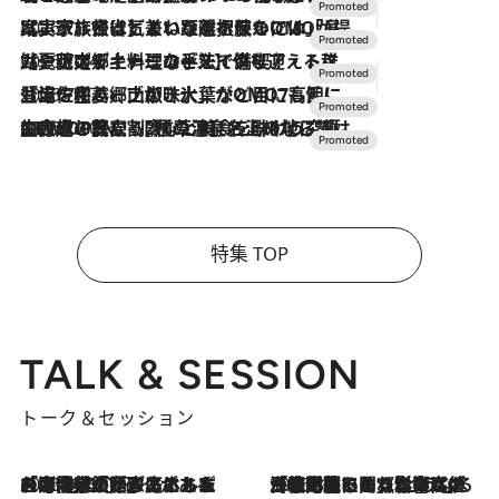
2026.7.31
【ホテル帰省】という選択肢をOMOが提案。家族とほどよい距離を保つには「昼は実家、夜は気兼ねなくホテルで！」
2026.7.24
【夏限定ディナーコース】旬を迎える稚鮎や花ズッキーニなどをイタリア・トスカーナの郷土料理の手法で満喫！
2026.7.17
「土佐和ハーブかき氷」がOMO7高知に登場！生姜、山椒、大葉など目にも舌にも涼を呼ぶ郷土の味
2026.7.10
NEW OPEN！【界 草津】名湯の地に誕生。趣の異なる2種の温泉と上州ならではの会席・蕎麦割烹など美食を味わう究極の癒やし旅
特集 TOP
TALK & SESSION
トーク＆セッション
2026.8.3
「今後値上げがあるとすれば…」「リスクがあるのは今年の冬」エネルギー専門家が語る、ホルムズ海峡封鎖が家庭にもたらす“ある心配”
2026.8.3
「住宅建てられない…」「サーチャージ料の高値が続いている」ホルムズ海峡封鎖による影響はいつまで続く？《エネルギー専門家に聞く“どうなる日本の暮らし”》