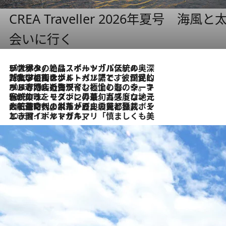
CREA Traveller 2026年夏号
会いに行く
2026.8.8
リスボンの絶品スイーツ「パステル・デ・ナタ」とは？ポルトガル伝統の奥深い世界へ
2026.7.27
「私の祖国はポルトガル語です」国民的詩人フェルナンド・ペソアと、彼が愛した文学の街を歩く
2026.7.26
ポルトガル近海が育む極上の海の幸。キリリと冷えた白ワインと愉しむ、シーフード専門店の贅沢
2026.7.22
伝統の味をモダンに昇華。高感度な地元客が集う、リスボンの最旬ガストロノミー
2026.7.21
大航海時代の栄華から、震災、独裁、そして革命へ。ポルトガル・首都リスボンの石畳に刻まれた「歴史の光と影」
2026.7.13
エッセイ・ヤマザキマリ「慎ましくも美しき国 ポルトガル」