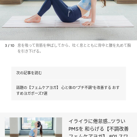
3 / 10
息を吸って背筋を伸ばしてから、吐く息とともに背中と腰を丸めて胸
を引き下げる。
次の記事を読む
話題の【フェムケアヨガ】 心と体の“プチ不調”を改善する おす
すめヨガポーズ7選
イライラに倦怠感…ツラい
PMSを 和らげる【不調改善
フェムケアヨガ】 #01 スワ