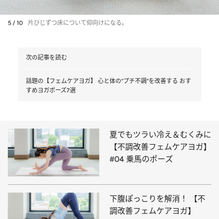
5 / 10
片ひじずつ床について仰向けになる。
次の記事を読む
話題の【フェムケアヨガ】 心と体の“プチ不調”を改善する おす
すめヨガポーズ7選
夏でもツラい冷え＆むくみに
【不調改善フェムケアヨガ】
#04 乗馬のポーズ
下腹ぽっこりを解消！ 【不
調改善フェムケアヨガ】