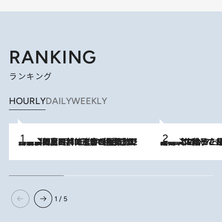
RANKING
ランキング
HOURLY
DAILY
WEEKLY
2026.8.8
「最後に見られてよかった」上野動物園の東園パンダ舎が解体前に特別公開。8月16日まで延長されたパネル展と共に辿る“半世紀”のパンダ飼育《解体工事の図面あり》
2026.8.5
【阿川佐和子さんの年とる力】なぜ70代で始めた趣味は“こんなに楽しい”のか？ ピアノ、俳句…スランプに陥っても続けられる“ある秘訣”とは
1 / 5