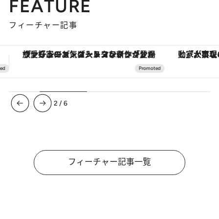
FEATURE
フィーチャー記事
「大事なのは地域の意識を変えること」。ロレックス賞受賞の自然保護活動家が実現させたナイジェリアの自然環境の復活
【銀座で出合う最旬美容】美髪ケアや上質な眠
3
/
6
フィーチャー記事一覧