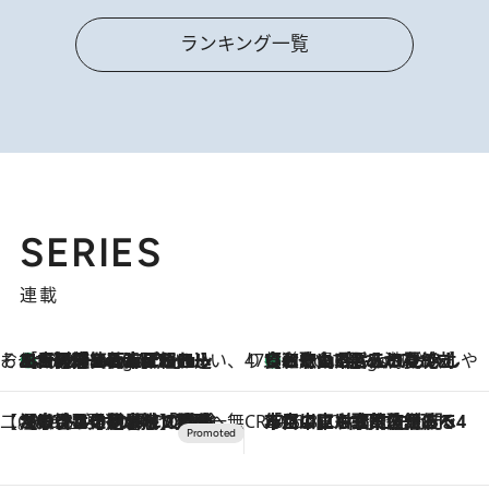
ランキング一覧
SERIES
連載
そおだよおこの関西おいしい、おやつ紀行
［大阪府箕面市］一皿一皿目の前で仕上げられる、料理を巧みに組み込んだアシェットデセールコース「ミチル アシェット デセール（Michiru assiette dessert）」
8 Hours Ago
47都道府県の手みやげ ひんやりスイーツで夏を満喫
【和歌山県】この夏絶対食べたい 冷やしておいしいおやつ3選 みかんがごろっと丸ごと入ったジュレ
8 Hours Ago
【CREA×星野リゾート】唯一無二。癒しと発見が待つ場所へ
2026.8.7
【トンボの足水浴】ヒノキの香りに包まれて涼感マックス！約13℃の湧水かけ流しを避暑地「星野温泉 トンボの湯」で体験
CREA'S CHOICE
2026.8.7
「立川にも歌舞伎があるんだよ」 片岡仁左衛門・市川中車ら豪華座組みで4年目の立川立飛歌舞伎へ