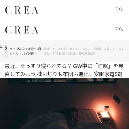
ト
ライフス
女子家電ベスト
最近、ぐっすり寝られてる？ GW中に「睡眠」を見直してみよ
ッ
タイル
バイ図鑑！
う 枕も灯りも布団も進化。安眠家電5選
プ
最近、ぐっすり寝られてる？ GW中に「睡眠」を見
直してみよう 枕も灯りも布団も進化。安眠家電5選