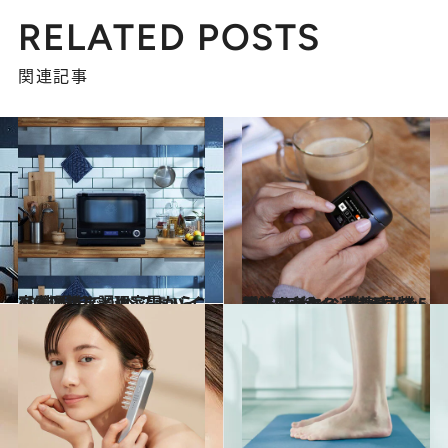
RELATED POSTS
関連記事
2026.1.17
【まとめ】調理家電からAV機器まで♪ ベストバイ家電図鑑まとめ
ライフスタイル
2023.3.28
イヤホンケースにディスプレイが！？ 装着感×機能性×デザイン性も良し 最新ワイヤレスイヤホン5選
ライフスタイル