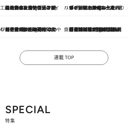
工藤まやのおもてなしハワイ
【ハワイ土産】ローカルの絶大な支持で復活！ 絶品の幻クッキー《元ファンの日本人女性が受け継いだ名店》
11 Hours Ago
ハワイ賢者 リサのお気に入りリスト
あの伝説の限定トートも！ リニューアルした「ディーン＆デルーカ ハワイ」で必須のお土産8選
11 Hours Ago
47都道府県の手みやげ ひんやりスイーツで夏を満喫
【三重県】この夏絶対食べたい 冷やしておいしいおやつ3選 お餅×アイスの新感覚スイーツ
11 Hours Ago
齋藤 薫 美容脳ルネサンス
「荷物が増えるほど旅ストレスは増す」美容ジャーナリストがたどり着いた最終結論。“化粧品を劇的に減らす”感動の凝縮美容とは
11 Hours Ago
連載 TOP
SPECIAL
特集