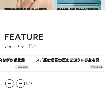
2023.2.28
花粉の季節もピカピカ肌で乗り切りろう！ 最新フェイシャルケアグッズ5選
ライフスタイル
2022.12.28
来年ブームになること間違いなし！ いま知っておきたい「ステルス家電」 新時代の家電は“一体化”が主流に？
ライフスタイル
FEATURE
フィーチャー記事
「星のや富士」でデジタルデトックス。冨士信仰の歴史を辿り、心身を調える。
【銀座で出合う最旬美容】美髪ケアや上質な眠
3
/
5