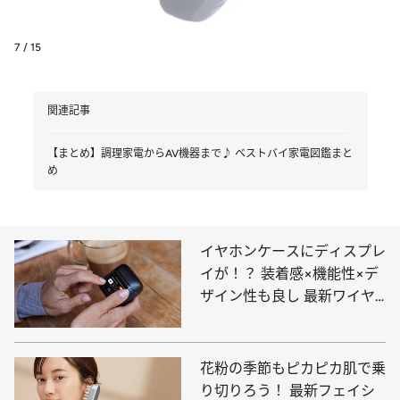
7 / 15
関連記事
【まとめ】調理家電からAV機器まで♪ ベストバイ家電図鑑まと
め
イヤホンケースにディスプレ
イが！？ 装着感×機能性×デ
ザイン性も良し 最新ワイヤ
レスイヤホン5選
花粉の季節もピカピカ肌で乗
り切りろう！ 最新フェイシ