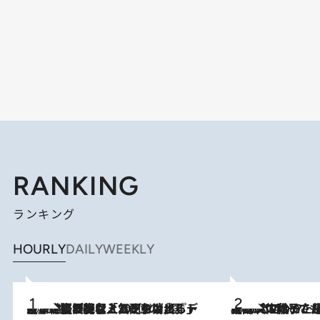
RANKING
ランキング
HOURLY
DAILY
WEEKLY
2026.8.5
【なぜ吉沢亮は「気配を消せる」のか？】興行収入208億の『国宝』を経て挑むミュージカル『ディア・エヴァン・ハンセン』。トップ俳優が舞台上でさらけ出した“孤独”とは
2026.8.5
【阿川佐和子さんの年とる力】なぜ70代で始めた趣味は“こんなに楽しい”のか？ ピアノ、俳句…スランプに陥っても続けられる“ある秘訣”とは