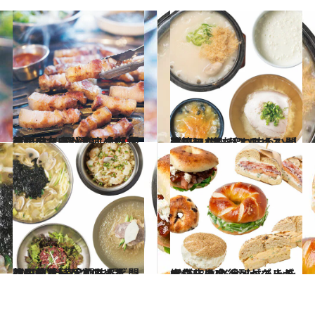
2023.4.8
韓国ラバーがすすめる 間違いのないひと皿【肉篇】 牛・豚・鶏…全部食べたい名店8選
グルメ
2023.4.10
韓国ラバーがすすめる 間違いのないひと皿【スープ篇】 滋味深い味わいが沁みる4選
グルメ
2023.4.12
韓国ラバーがすすめる 間違いのないひと皿【ご飯・麺篇】 冷麺もビビンバも！ 大満足の味4選
グルメ
2023.3.23
ソウルは今、ベーグルが大ブーム!? 行列ができる人気店の 必食メニューを紹介します！
グルメ