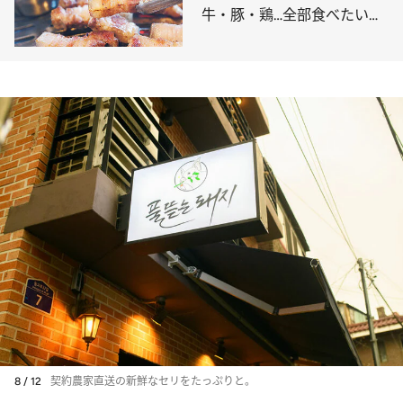
牛・豚・鶏…全部食べたい名
店8選
8 / 12
契約農家直送の新鮮なセリをたっぷりと。