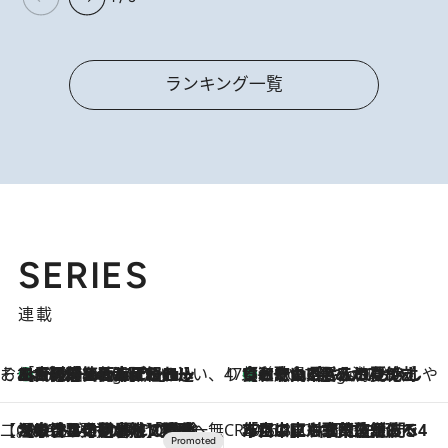
ランキング一覧
SERIES
連載
そおだよおこの関西おいしい、おやつ紀行
［大阪府箕面市］一皿一皿目の前で仕上げられる、料理を巧みに組み込んだアシェットデセールコース「ミチル アシェット デセール（Michiru assiette dessert）」
8 Hours Ago
47都道府県の手みやげ ひんやりスイーツで夏を満喫
【和歌山県】この夏絶対食べたい 冷やしておいしいおやつ3選 みかんがごろっと丸ごと入ったジュレ
8 Hours Ago
【CREA×星野リゾート】唯一無二。癒しと発見が待つ場所へ
2026.8.7
【トンボの足水浴】ヒノキの香りに包まれて涼感マックス！約13℃の湧水かけ流しを避暑地「星野温泉 トンボの湯」で体験
CREA'S CHOICE
2026.8.7
「立川にも歌舞伎があるんだよ」 片岡仁左衛門・市川中車ら豪華座組みで4年目の立川立飛歌舞伎へ