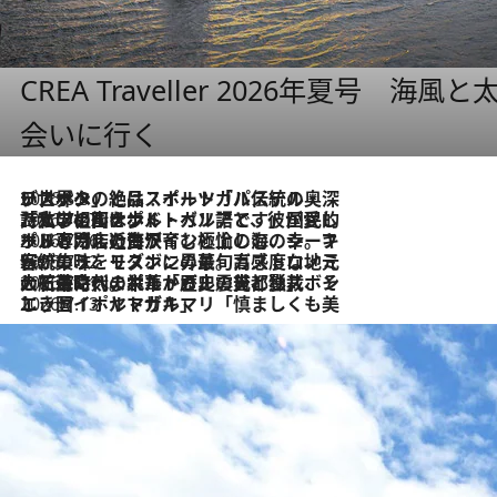
CREA Traveller 2026年夏号
会いに行く
2026.8.8
リスボンの絶品スイーツ「パステル・デ・ナタ」とは？ポルトガル伝統の奥深い世界へ
2026.7.27
「私の祖国はポルトガル語です」国民的詩人フェルナンド・ペソアと、彼が愛した文学の街を歩く
2026.7.26
ポルトガル近海が育む極上の海の幸。キリリと冷えた白ワインと愉しむ、シーフード専門店の贅沢
2026.7.22
伝統の味をモダンに昇華。高感度な地元客が集う、リスボンの最旬ガストロノミー
2026.7.21
大航海時代の栄華から、震災、独裁、そして革命へ。ポルトガル・首都リスボンの石畳に刻まれた「歴史の光と影」
2026.7.13
エッセイ・ヤマザキマリ「慎ましくも美しき国 ポルトガル」