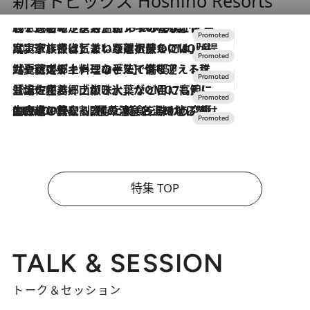
新着トピックス Hoshino Resorts
2026.8.7
【トンボの足水浴】ヒノキの香りに包まれて涼感マックス！約13℃の湧水かけ流しを避暑地「星野温泉 トンボの湯」で体験
2026.7.31
【ホテル帰省】という選択肢をOMOが提案。家族とほどよい距離を保つには「昼は実家、夜は気兼ねなくホテルで！」
2026.7.24
【夏限定ディナーコース】旬を迎える稚鮎や花ズッキーニなどをイタリア・トスカーナの郷土料理の手法で満喫！
2026.7.17
「土佐和ハーブかき氷」がOMO7高知に登場！生姜、山椒、大葉など目にも舌にも涼を呼ぶ郷土の味
2026.7.10
NEW OPEN！【界 草津】名湯の地に誕生。趣の異なる2種の温泉と上州ならではの会席・蕎麦割烹など美食を味わう究極の癒やし旅
特集 TOP
TALK & SESSION
トーク＆セッション