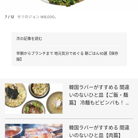
7 / 12
セリのジョン W8,000。
次の記事を読む
早朝からブランチまで 地元気分でめぐる 朝ごはん10選【保存
版】
韓国ラバーがすすめる 間違
いのないひと皿【ご飯・麺
篇】 冷麺もビビンバも！ 大
満足の味4選
韓国ラバーがすすめる 間違
いのないひと皿【肉篇】