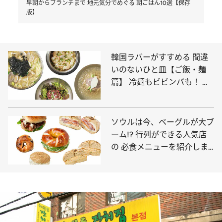
早朝からブランチまで 地元気分でめぐる 朝ごはん10選【保存
版】
韓国ラバーがすすめる 間違
いのないひと皿【ご飯・麺
篇】 冷麺もビビンバも！ 大
満足の味4選
ソウルは今、ベーグルが大ブ
ーム!? 行列ができる人気店
の 必食メニューを紹介しま
す！