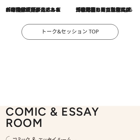
2026.8.3
「今後値上げがあるとすれば…」「リスクがあるのは今年の冬」エネルギー専門家が語る、ホルムズ海峡封鎖が家庭にもたらす“ある心配”
2026.8.3
「住宅建てられない…」「サーチャージ料の高値が続いている」ホルムズ海峡封鎖による影響はいつまで続く？《エネルギー専門家に聞く“どうなる日本の暮らし”》
トーク&セッション TOP
COMIC & ESSAY
ROOM