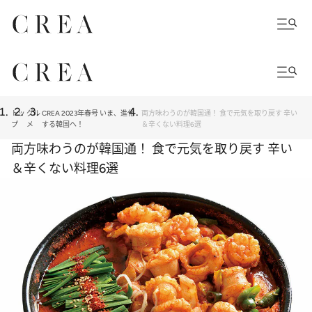
トッ
グル
CREA 2023年春号 いま、進化
両方味わうのが韓国通！ 食で元気を取り戻す 辛い
プ
メ
する韓国へ！
＆辛くない料理6選
両方味わうのが韓国通！ 食で元気を取り戻す 辛い
＆辛くない料理6選