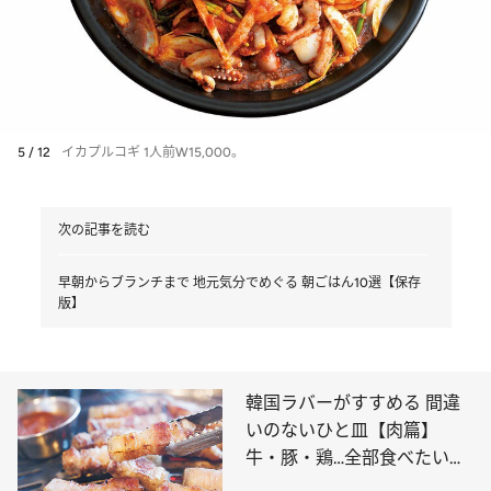
5 / 12
イカプルコギ 1人前W15,000。
次の記事を読む
早朝からブランチまで 地元気分でめぐる 朝ごはん10選【保存
版】
韓国ラバーがすすめる 間違
いのないひと皿【肉篇】
牛・豚・鶏…全部食べたい名
店8選