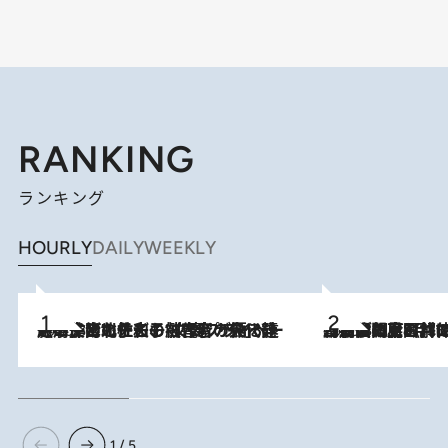
RANKING
ランキング
HOURLY
DAILY
WEEKLY
2026.8.3
《「文士の子ども被害者の会」発足！》阿川佐和子（72）が語る遠藤周作に北杜夫、劇作家・矢代静一の子どもたちの“文豪プライベート事件簿”
2026.8.8
「最後に見られてよかった」上野動物園の東園パンダ舎が解体前に特別公開。8月16日まで延長されたパネル展と共に辿る“半世紀”のパンダ飼育《解体工事の図面あり》
1 / 5