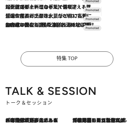
2026.7.24
【夏限定ディナーコース】旬を迎える稚鮎や花ズッキーニなどをイタリア・トスカーナの郷土料理の手法で満喫！
2026.7.17
「土佐和ハーブかき氷」がOMO7高知に登場！生姜、山椒、大葉など目にも舌にも涼を呼ぶ郷土の味
2026.7.10
NEW OPEN！【界 草津】名湯の地に誕生。趣の異なる2種の温泉と上州ならではの会席・蕎麦割烹など美食を味わう究極の癒やし旅
特集 TOP
TALK & SESSION
トーク＆セッション
2026.8.3
「今後値上げがあるとすれば…」「リスクがあるのは今年の冬」エネルギー専門家が語る、ホルムズ海峡封鎖が家庭にもたらす“ある心配”
2026.8.3
「住宅建てられない…」「サーチャージ料の高値が続いている」ホルムズ海峡封鎖による影響はいつまで続く？《エネルギー専門家に聞く“どうなる日本の暮らし”》