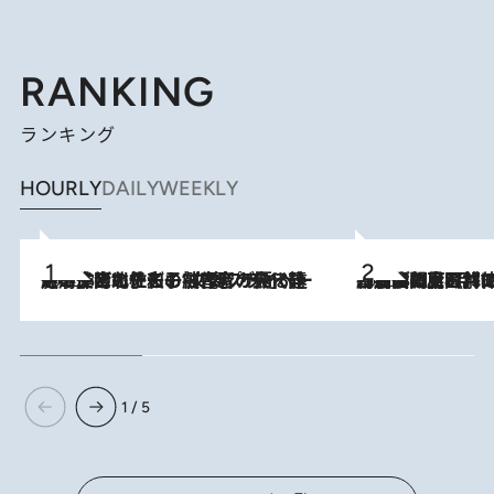
RANKING
ランキング
HOURLY
DAILY
WEEKLY
2026.8.3
《「文士の子ども被害者の会」発足！》阿川佐和子（72）が語る遠藤周作に北杜夫、劇作家・矢代静一の子どもたちの“文豪プライベート事件簿”
2026.8.8
「最後に見られてよかった」上野動物園の東園パンダ舎が解体前に特別公開。8月16日まで延長されたパネル展と共に辿る“半世紀”のパンダ飼育《解体工事の図面あり》
1 / 5