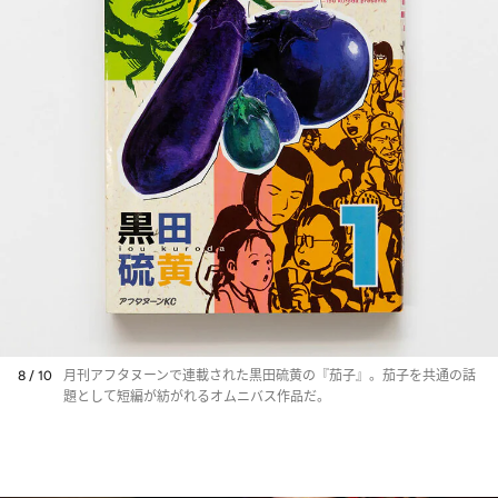
8 / 10
月刊アフタヌーンで連載された黒田硫黄の『茄子』。茄子を共通の話
題として短編が紡がれるオムニバス作品だ。