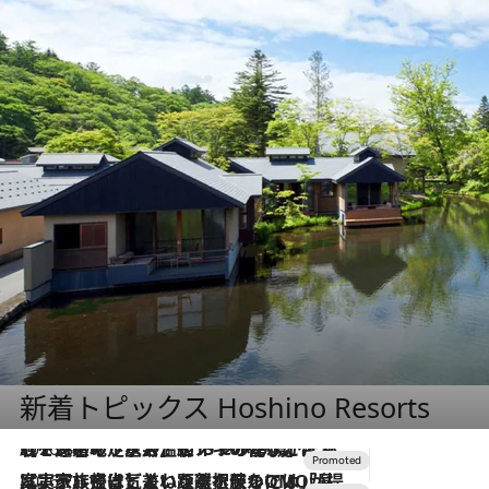
新着トピックス Hoshino Resorts
2026.8.7
【トンボの足水浴】ヒノキの香りに包まれて涼感マックス！約13℃の湧水かけ流しを避暑地「星野温泉 トンボの湯」で体験
2026.7.31
【ホテル帰省】という選択肢をOMOが提案。家族とほどよい距離を保つには「昼は実家、夜は気兼ねなくホテルで！」