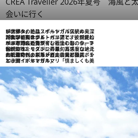
CREA Traveller 2026年夏号
会いに行く
2026.8.8
リスボンの絶品スイーツ「パステル・デ・ナタ」とは？ポルトガル伝統の奥深い世界へ
2026.7.27
「私の祖国はポルトガル語です」国民的詩人フェルナンド・ペソアと、彼が愛した文学の街を歩く
2026.7.26
ポルトガル近海が育む極上の海の幸。キリリと冷えた白ワインと愉しむ、シーフード専門店の贅沢
2026.7.22
伝統の味をモダンに昇華。高感度な地元客が集う、リスボンの最旬ガストロノミー
2026.7.21
大航海時代の栄華から、震災、独裁、そして革命へ。ポルトガル・首都リスボンの石畳に刻まれた「歴史の光と影」
2026.7.13
エッセイ・ヤマザキマリ「慎ましくも美しき国 ポルトガル」