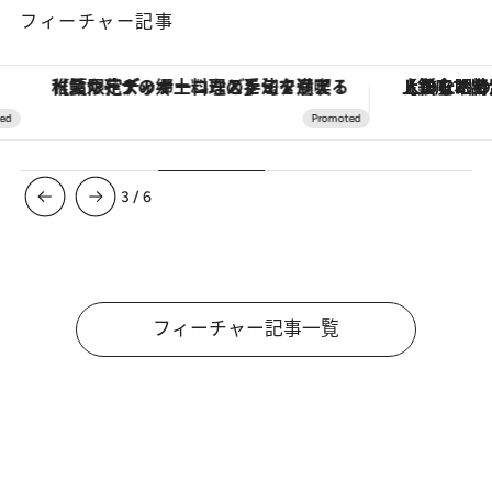
フィーチャー記事
【夏限定ディナーコース】旬を迎える稚鮎や花ズッキーニなどをイタリア・トスカーナの郷土料理の手法で満喫！
【銀座で出合う最旬美容】美髪ケアや上質な眠
3
/
6
フィーチャー記事一覧