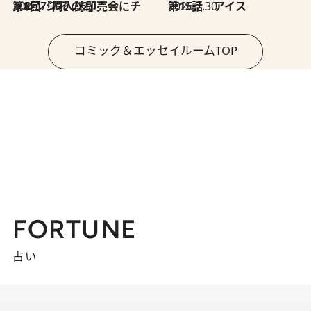
2026.7.30
第8回「同人誌即売会にチャレンジ その2」
2026.7.30
第15話 アイス
コミック＆エッセイルームTOP
FORTUNE
占い