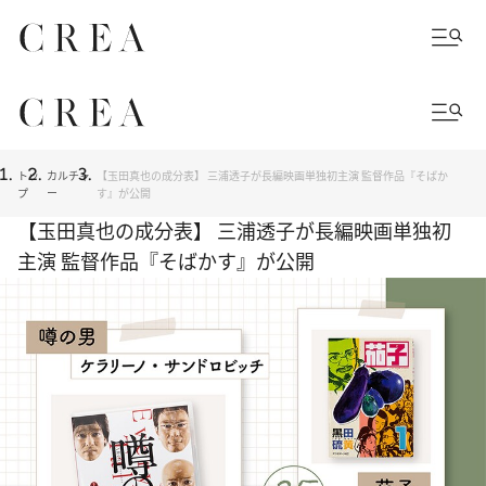
トッ
カルチャ
【玉田真也の成分表】 三浦透子が長編映画単独初主演 監督作品『そばか
プ
ー
す』が公開
【玉田真也の成分表】 三浦透子が長編映画単独初
主演 監督作品『そばかす』が公開