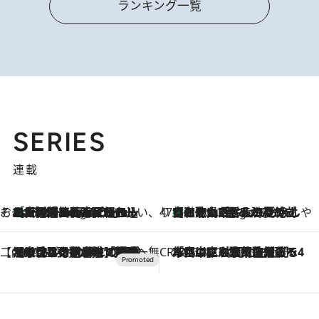
ランキング一覧
SERIES
連載
そおだよおこの関西おいしい、おやつ紀行
［大阪府箕面市］一皿一皿目の前で仕上げられる、料理を巧みに組み込んだアシェットデセールコース「ミチル アシェット デセール（Michiru assiette dessert）」
6 Hours Ago
47都道府県の手みやげ ひんやりスイーツで夏を満喫
【和歌山県】この夏絶対食べたい 冷やしておいしいおやつ3選 みかんがごろっと丸ごと入ったジュレ
6 Hours Ago
【CREA×星野リゾート】唯一無二。癒しと発見が待つ場所へ
2026.8.7
【トンボの足水浴】ヒノキの香りに包まれて涼感マックス！約13℃の湧水かけ流しを避暑地「星野温泉 トンボの湯」で体験
CREA'S CHOICE
2026.8.7
「立川にも歌舞伎があるんだよ」 片岡仁左衛門・市川中車ら豪華座組みで4年目の立川立飛歌舞伎へ