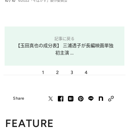
10 / 10
©2022「そばかす」製作委員会
記事に戻る
【玉田真也の成分表】 三浦透子が長編映画単独
初主演 ...
1
2
3
4
Share
FEATURE