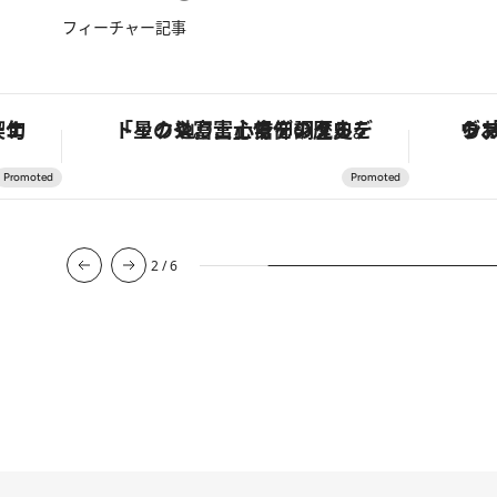
フィーチャー記事
手法で満喫！
「星のや富士」でデジタルデトックス。冨士信仰の歴史を辿り、心身を調える。
2
/
6