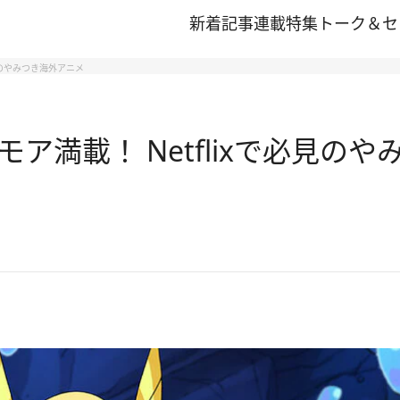
新着記事
連載
特集
トーク＆セ
見のやみつき海外アニメ
ア満載！ Netflixで必見の