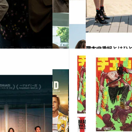
リミテッドドラマ”5選
2021.4.29
日本の番組とはひと味違う体験を！ 刺激がいっぱい海外テレビ番組5選
カルチャー