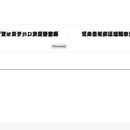
ヴァシュロン・コンスタンタン「オーヴァーシーズ・オートマティック」。旅愛好家のお気に入りコレクションから、ジェンダーレスな新作が登場