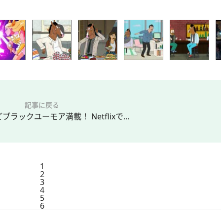
記事に戻る
ラックユーモア満載！ Netflixで...
1
2
3
4
5
6