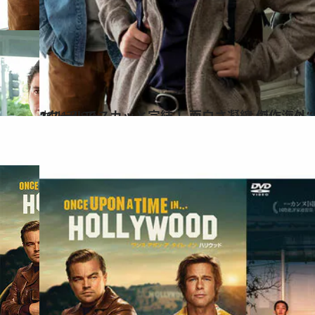
2021.4.28
1クールでスカッと完結！ 面白さ凝縮 傑作海外“
カルチャー