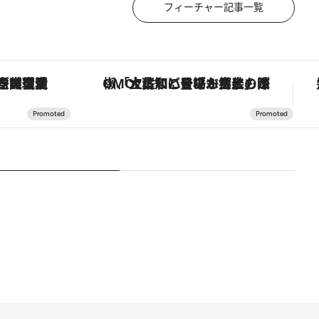
フィーチャー記事一覧
「大事なのは地域の意識を変えること」。ロレックス賞受賞の自然保護活動家が実現させたナイジェリアの自然環境の復活
「土佐和ハーブかき氷」がOMO7高知に登場！生姜、山椒、大葉など目にも舌にも涼を呼ぶ郷土の味