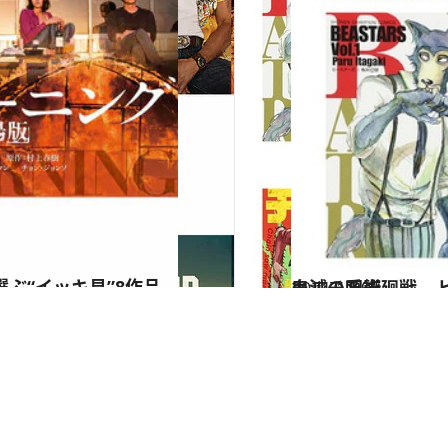
ぶ“イッキ見”8作品
2021.1.29
鬼滅、呪術廻戦… ヒット漫画から考察 過酷でリアルな「令和ヒーロー」の系譜
カルチャー