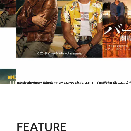
2020.6.10
外出自粛の鬱憤は映画で晴らせ！ 偏愛編集者が選
カルチャー
FEATURE