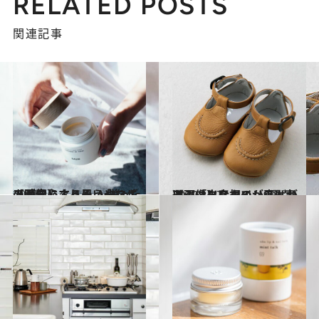
RELATED POSTS
関連記事
2021.1.6
【画像】ニューノーマルの時代によりそう 贈った人が安心する思いやりギフト
ライフスタイル
2020.12.7
【画像】スタイリストが選ぶ「出産祝い」9選 実はシックなものが喜ばれる！
ライフスタイル