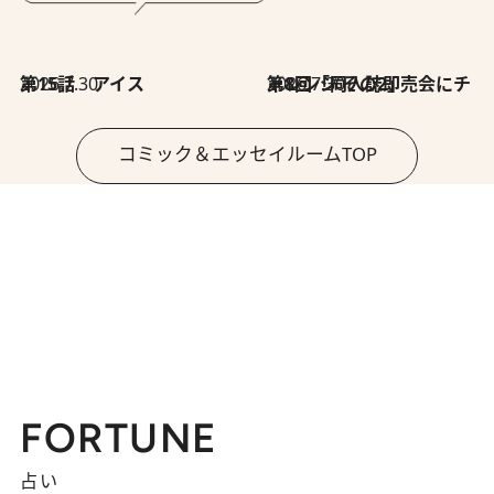
2026.7.30
第15話 アイス
2026.7.30
第8回「同人誌即売会にチャレンジ その2」
コミック＆エッセイルームTOP
FORTUNE
占い