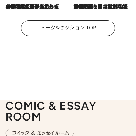
2026.8.3
「今後値上げがあるとすれば…」「リスクがあるのは今年の冬」エネルギー専門家が語る、ホルムズ海峡封鎖が家庭にもたらす“ある心配”
2026.8.3
「住宅建てられない…」「サーチャージ料の高値が続いている」ホルムズ海峡封鎖による影響はいつまで続く？《エネルギー専門家に聞く“どうなる日本の暮らし”》
トーク&セッション TOP
COMIC & ESSAY
ROOM