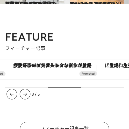
2020.12.3
【暮らしの達人の愛用品画像28点】 プロが惚れ込む日用品たちを一気見！
ライフスタイル
2021.1.9
“ちょっとした”ありがとうが伝わる プチギフトリスト〈1〉9アイテム！
ライフスタイル
FEATURE
フィーチャー記事
ヴァシュロン・コンスタンタン「オーヴァーシーズ・オートマティック」。旅愛好家のお気に入りコレクションから、ジェンダーレスな新作が登場
3
/
5
フィーチャー記事一覧