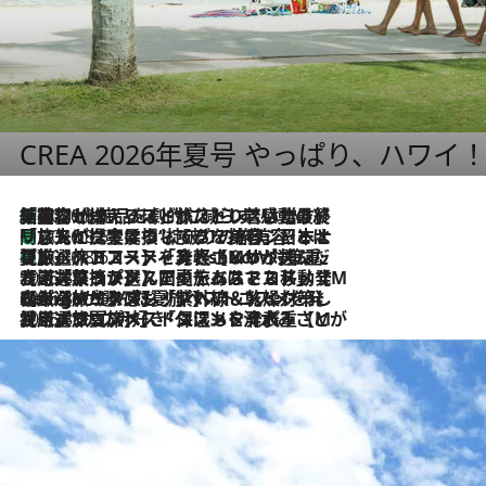
CREA 2026年夏号 やっぱり、ハワイ
「荷物が増えるほど旅ストレスは増す」美容ジャーナリストがたどり着いた最終結論。“化粧品を劇的に減らす”感動の凝縮美容とは
2026.8.6
「旅先には金髪ウィッグを持参」日本と同じメイクでは損してる!? 美容ジャーナリストが提案する“掟破りの旅美容”とは
2026.8.6
【厳選旅コスメ】「身軽さ＆UV対策重視！」ヘアアーティストshucoが選んだ夏旅ベストコスメを発表【Mサイズジップ】
2026.8.6
2026.8.5
【厳選旅コスメ】国内をあちこち移動する河井菜摘が選んだ夏旅ベストコスメ発表！「リラックスアイテムはマスト」【Mサイズジップ】
2026.8.4
【厳選旅コスメ】「紫外線＆乾燥対策しながらメイク感も！」ヘア＆メイクGeorgeが選んだ夏旅ベストコスメを発表！【Mサイズジップ】
2026.8.3
【厳選旅コスメ】「保湿もタイパ重視！」“サウナ好き”タレント清水みさとが愛用する夏旅ベストコスメを発表！【Mサイズジップ】