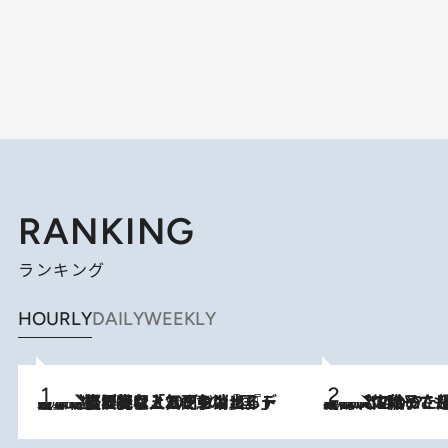
RANKING
ランキング
HOURLY
DAILY
WEEKLY
2026.8.5
【なぜ吉沢亮は「気配を消せる」のか？】興行収入208億の『国宝』を経て挑むミュージカル『ディア・エヴァン・ハンセン』。トップ俳優が舞台上でさらけ出した“孤独”とは
2026.8.5
【阿川佐和子さんの年とる力】なぜ70代で始めた趣味は“こんなに楽しい”のか？ ピアノ、俳句…スランプに陥っても続けられる“ある秘訣”とは