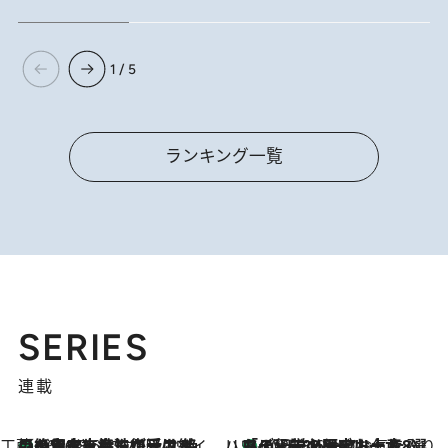
1 / 5
ランキング一覧
SERIES
連載
工藤まやのおもてなしハワイ
【ハワイ土産】ローカルの絶大な支持で復活！ 絶品の幻クッキー《元ファンの日本人女性が受け継いだ名店》
2026.8.6
ハワイ賢者 リサのお気に入りリスト
あの伝説の限定トートも！ リニューアルした「ディーン＆デルーカ ハワイ」で必須のお土産8選
2026.8.6