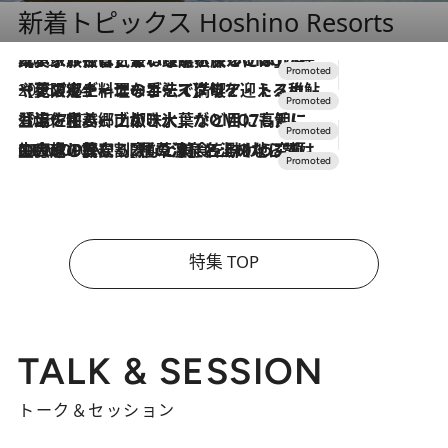
新着トピックス Hoshino Resorts
2026.7.31
【ホテル帰省】という選択肢をOMOが提案。家族とほどよい距離を保つには「昼は実家、夜は気兼ねなくホテルで！」
2026.7.24
【夏限定ディナーコース】旬を迎える稚鮎や花ズッキーニなどをイタリア・トスカーナの郷土料理の手法で満喫！
2026.7.17
「土佐和ハーブかき氷」がOMO7高知に登場！生姜、山椒、大葉など目にも舌にも涼を呼ぶ郷土の味
2026.7.10
NEW OPEN！【界 草津】名湯の地に誕生。趣の異なる2種の温泉と上州ならではの会席・蕎麦割烹など美食を味わう究極の癒やし旅
特集 TOP
TALK & SESSION
トーク＆セッション