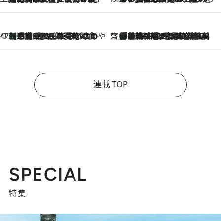
47都道府県の手みやげ ひんやりスイーツで夏を満喫
【三重県】この夏絶対食べたい 冷やしておいしいおやつ3選 お餅×アイスの新感覚スイーツ
2026.8.6
齋藤 薫 美容脳ルネサンス
「荷物が増えるほど旅ストレスは増す」美容ジャーナリストがたどり着いた最終結論。“化粧品を劇的に減らす”感動の凝縮美容とは
2026.8.6
連載 TOP
SPECIAL
特集