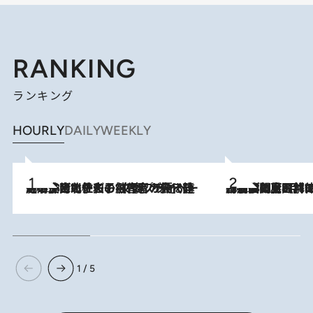
RANKING
ランキング
HOURLY
DAILY
WEEKLY
2026.8.3
《「文士の子ども被害者の会」発足！》阿川佐和子（72）が語る遠藤周作に北杜夫、劇作家・矢代静一の子どもたちの“文豪プライベート事件簿”
2026.8.8
「最後に見られてよかった」上野動物園の東園パンダ舎が解体前に特別公開。8月16日まで延長されたパネル展と共に辿る“半世紀”のパンダ飼育《解体工事の図面あり》
1 / 5