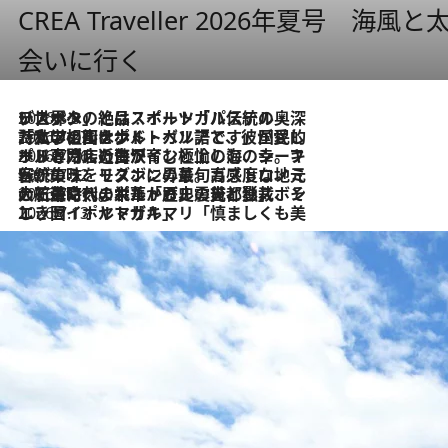
CREA Traveller 2026年夏号
会いに行く
2026.8.8
リスボンの絶品スイーツ「パステル・デ・ナタ」とは？ポルトガル伝統の奥深い世界へ
2026.7.27
「私の祖国はポルトガル語です」国民的詩人フェルナンド・ペソアと、彼が愛した文学の街を歩く
2026.7.26
ポルトガル近海が育む極上の海の幸。キリリと冷えた白ワインと愉しむ、シーフード専門店の贅沢
2026.7.22
伝統の味をモダンに昇華。高感度な地元客が集う、リスボンの最旬ガストロノミー
2026.7.21
大航海時代の栄華から、震災、独裁、そして革命へ。ポルトガル・首都リスボンの石畳に刻まれた「歴史の光と影」
2026.7.13
エッセイ・ヤマザキマリ「慎ましくも美しき国 ポルトガル」