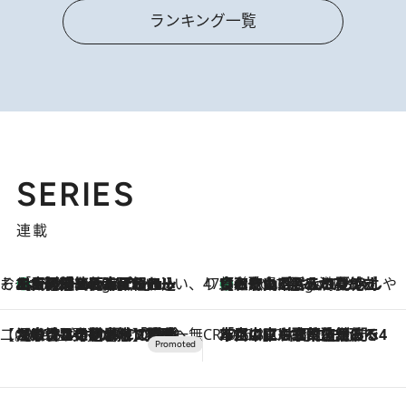
ランキング一覧
SERIES
連載
そおだよおこの関西おいしい、おやつ紀行
［大阪府箕面市］一皿一皿目の前で仕上げられる、料理を巧みに組み込んだアシェットデセールコース「ミチル アシェット デセール（Michiru assiette dessert）」
6 Hours Ago
47都道府県の手みやげ ひんやりスイーツで夏を満喫
【和歌山県】この夏絶対食べたい 冷やしておいしいおやつ3選 みかんがごろっと丸ごと入ったジュレ
6 Hours Ago
【CREA×星野リゾート】唯一無二。癒しと発見が待つ場所へ
2026.8.7
【トンボの足水浴】ヒノキの香りに包まれて涼感マックス！約13℃の湧水かけ流しを避暑地「星野温泉 トンボの湯」で体験
CREA'S CHOICE
2026.8.7
「立川にも歌舞伎があるんだよ」 片岡仁左衛門・市川中車ら豪華座組みで4年目の立川立飛歌舞伎へ