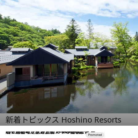
新着トピックス Hoshino Resorts
2026.8.7
【トンボの足水浴】ヒノキの香りに包まれて涼感マックス！約13℃の湧水かけ流しを避暑地「星野温泉 トンボの湯」で体験