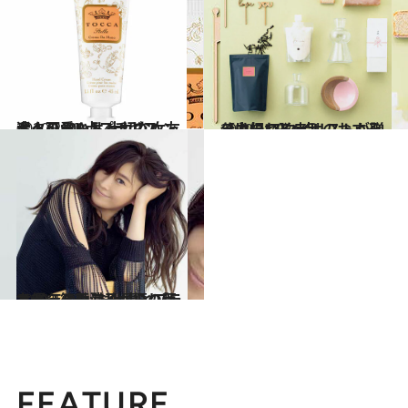
2020.2.12
大人可愛いトッカのハンドクリームは 大切な女友達への100点プチギフト！
ビューティ＆ヘルス
2019.11.9
【内祝い】幸せのおすそ分けに スタイリストが贈る心伝わる6点
ライフスタイル
2020.1.23
女優・篠原涼子が振り返る30年の軌跡 仕事とプライベート、これからの私
カルチャー
FEATURE