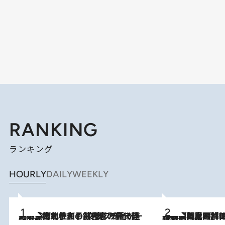
RANKING
ランキング
HOURLY
DAILY
WEEKLY
2026.8.3
《「文士の子ども被害者の会」発足！》阿川佐和子（72）が語る遠藤周作に北杜夫、劇作家・矢代静一の子どもたちの“文豪プライベート事件簿”
2026.8.8
「最後に見られてよかった」上野動物園の東園パンダ舎が解体前に特別公開。8月16日まで延長されたパネル展と共に辿る“半世紀”のパンダ飼育《解体工事の図面あり》