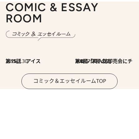
COMIC & ESSAY
ROOM
2026.7.30
第15話 アイス
2026.7.30
第8回「同人誌即売会にチャレンジ その2」
コミック＆エッセイルームTOP