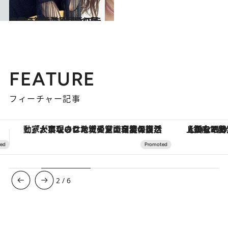
2020.1.23
女優・篠原涼子が振り返る30年の軌跡 仕事とプライベート、これからの私
カルチャー
FEATURE
フィーチャー記事
【銀座で出合う最旬美容】美髪ケアや上質な眠り…セルフケアのアップデートから、特別な名入れギフトまで。大人のための「ReFa GINZA」クルーズ
【夏限定ディナーコース】旬を迎
3
/
6