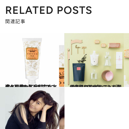
RELATED POSTS
関連記事
2020.2.12
大人可愛いトッカのハンドクリームは 大切な女友達への100点プチギフト！
ビューティ＆ヘルス
2019.11.9
【内祝い】幸せのおすそ分けに スタイリストが贈る心伝わる6点
ライフスタイル