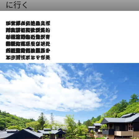
に行く
2026.8.8
リスボンの絶品スイーツ「パステル・デ・ナタ」とは？ポルトガル伝統の奥深い世界へ
2026.7.27
「私の祖国はポルトガル語です」国民的詩人フェルナンド・ペソアと、彼が愛した文学の街を歩く
2026.7.26
ポルトガル近海が育む極上の海の幸。キリリと冷えた白ワインと愉しむ、シーフード専門店の贅沢
2026.7.22
伝統の味をモダンに昇華。高感度な地元客が集う、リスボンの最旬ガストロノミー
2026.7.21
大航海時代の栄華から、震災、独裁、そして革命へ。ポルトガル・首都リスボンの石畳に刻まれた「歴史の光と影」
2026.7.13
エッセイ・ヤマザキマリ「慎ましくも美しき国 ポルトガル」