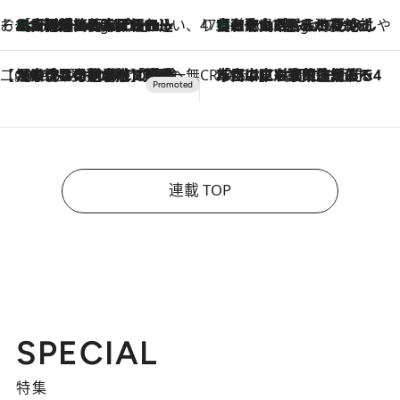
そおだよおこの関西おいしい、おやつ紀行
［大阪府箕面市］一皿一皿目の前で仕上げられる、料理を巧みに組み込んだアシェットデセールコース「ミチル アシェット デセール（Michiru assiette dessert）」
6 Hours Ago
47都道府県の手みやげ ひんやりスイーツで夏を満喫
【和歌山県】この夏絶対食べたい 冷やしておいしいおやつ3選 みかんがごろっと丸ごと入ったジュレ
6 Hours Ago
【CREA×星野リゾート】唯一無二。癒しと発見が待つ場所へ
2026.8.7
【トンボの足水浴】ヒノキの香りに包まれて涼感マックス！約13℃の湧水かけ流しを避暑地「星野温泉 トンボの湯」で体験
CREA'S CHOICE
2026.8.7
「立川にも歌舞伎があるんだよ」 片岡仁左衛門・市川中車ら豪華座組みで4年目の立川立飛歌舞伎へ
連載 TOP
SPECIAL
特集