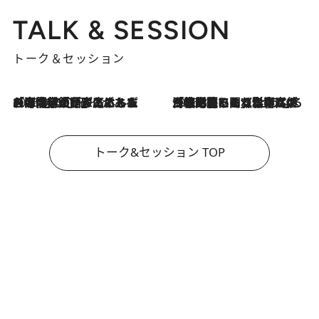
TALK & SESSION
トーク＆セッション
2026.8.3
「今後値上げがあるとすれば…」「リスクがあるのは今年の冬」エネルギー専門家が語る、ホルムズ海峡封鎖が家庭にもたらす“ある心配”
2026.8.3
「住宅建てられない…」「サーチャージ料の高値が続いている」ホルムズ海峡封鎖による影響はいつまで続く？《エネルギー専門家に聞く“どうなる日本の暮らし”》
トーク&セッション TOP