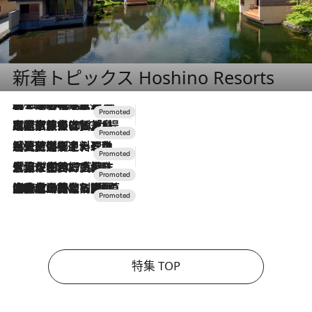
新着トピックス Hoshino Resorts
2026.8.7
【トンボの足水浴】ヒノキの香りに包まれて涼感マックス！約13℃の湧水かけ流しを避暑地「星野温泉 トンボの湯」で体験
2026.7.31
【ホテル帰省】という選択肢をOMOが提案。家族とほどよい距離を保つには「昼は実家、夜は気兼ねなくホテルで！」
2026.7.24
【夏限定ディナーコース】旬を迎える稚鮎や花ズッキーニなどをイタリア・トスカーナの郷土料理の手法で満喫！
2026.7.17
「土佐和ハーブかき氷」がOMO7高知に登場！生姜、山椒、大葉など目にも舌にも涼を呼ぶ郷土の味
2026.7.10
NEW OPEN！【界 草津】名湯の地に誕生。趣の異なる2種の温泉と上州ならではの会席・蕎麦割烹など美食を味わう究極の癒やし旅
特集 TOP