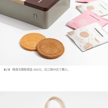
8 / 9
臻選法蘭酥禮盒 450元。松江錦州店で購入。