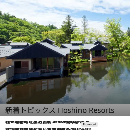
新着トピックス Hoshino Resorts
2026.8.7
【トンボの足水浴】ヒノキの香りに包まれて涼感マックス！約13℃の湧水かけ流しを避暑地「星野温泉 トンボの湯」で体験
2026.7.31
【ホテル帰省】という選択肢をOMOが提案。家族とほどよい距離を保つには「昼は実家、夜は気兼ねなくホテルで！」