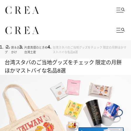
トッ
旅＆お出
片倉真理のときめく
台湾スタバのご当地グッズをチェック 限定の月餅ほかマ
プ
かけ
台湾土産
ストバイな名品8選
台湾スタバのご当地グッズをチェック 限定の月餅
ほかマストバイな名品8選