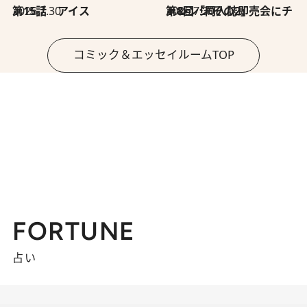
2026.7.30
第15話 アイス
2026.7.30
第8回「同人誌即売会にチャレンジ その2」
コミック＆エッセイルームTOP
FORTUNE
占い