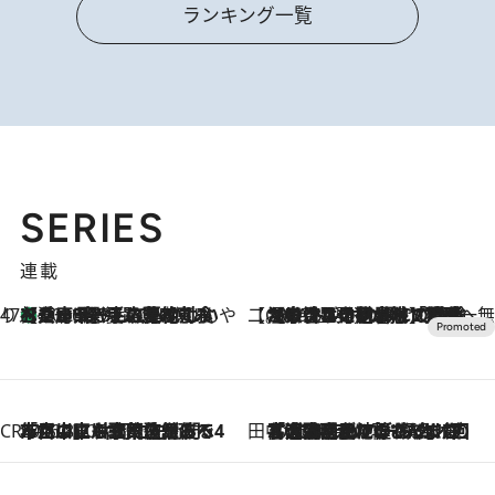
ランキング一覧
SERIES
連載
47都道府県の手みやげ ひんやりスイーツで夏を満喫
【兵庫県】この夏絶対食べたい 冷やしておいしいおやつ3選 淡路島の恵みをジェラートに集約
2026.8.8
【CREA×星野リゾート】唯一無二。癒しと発見が待つ場所へ
2026.8.7
【トンボの足水浴】ヒノキの香りに包まれて涼感マックス！約13℃の湧水かけ流しを避暑地「星野温泉 トンボの湯」で体験
CREA'S CHOICE
2026.8.7
「立川にも歌舞伎があるんだよ」 片岡仁左衛門・市川中車ら豪華座組みで4年目の立川立飛歌舞伎へ
田中稲の勝手に再ブーム
2026.8.7
「湘南乃風に憧れて」観客大盛上がりの“タオル回し”に、ラッパー顔負けの高速歌唱まで…さだまさし（74）のアグレッシブすぎる現在地