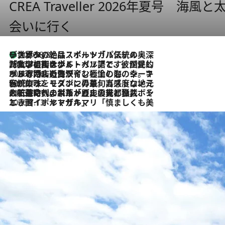
CREA Traveller 2026年夏号
会いに行く
リスボンの絶品スイーツ「パステル・デ・ナタ」とは？ポルトガル伝統の奥深い世界へ
2026.8.8
2026.7.27
「私の祖国はポルトガル語です」国民的詩人フェルナンド・ペソアと、彼が愛した文学の街を歩く
2026.7.26
ポルトガル近海が育む極上の海の幸。キリリと冷えた白ワインと愉しむ、シーフード専門店の贅沢
2026.7.22
伝統の味をモダンに昇華。高感度な地元客が集う、リスボンの最旬ガストロノミー
2026.7.21
大航海時代の栄華から、震災、独裁、そして革命へ。ポルトガル・首都リスボンの石畳に刻まれた「歴史の光と影」
2026.7.13
エッセイ・ヤマザキマリ「慎ましくも美しき国 ポルトガル」