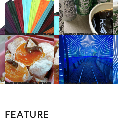
2020.9.6
カラーサージカルマスクに台湾が熱狂 火付け役メーカーに聞く誕生秘話①
ライフスタイル
2020.8.17
台湾らしさ炸裂の個性派おやつ5選 ネクスト台湾旅のお土産候補に♡
旅＆お出かけ
2020.4.30
台湾土産にしたい郷土菓子11選(前篇) ボンタン飴風など文句ナシの美味しさ
旅＆お出かけ
2020.7.14
台北から港町「基隆」へプチトリップ コーディネーターの推しスポット7選
旅＆お出かけ
FEATURE