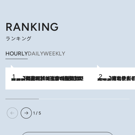
RANKING
ランキング
HOURLY
DAILY
WEEKLY
「最後に見られてよかった」上野動物園の東園パンダ舎が解体前に特別公開。8月16日まで延長されたパネル展と共に辿る“半世紀”のパンダ飼育《解体工事の図面あり》
2026.8.8
2026.8.3
《「文士の子ども被害者の会」発足！》阿川佐和子（72）が語る遠藤周作に北杜夫、劇作家・矢代静一の子どもたちの“文豪プライベート事件簿”
1 / 5