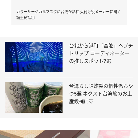
カラーサージカルマスクに台湾が熱狂 火付け役メーカーに聞く
誕生秘話①
台北から港町「基隆」へプチ
トリップ コーディネーター
の推しスポット7選
台湾らしさ炸裂の個性派おや
つ5選 ネクスト台湾旅のお土
産候補に♡