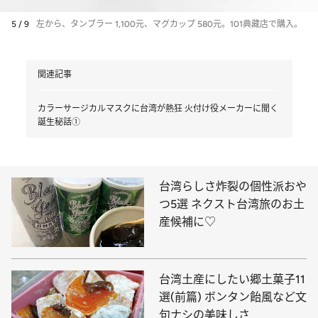
5 / 9
左から、タンブラー 1,100元、マグカップ 580元。101典藏店で購入。
関連記事
カラーサージカルマスクに台湾が熱狂 火付け役メーカーに聞く
誕生秘話①
台湾らしさ炸裂の個性派おや
つ5選 ネクスト台湾旅のお土
産候補に♡
台湾土産にしたい郷土菓子11
選(前篇) ボンタン飴風など文
句ナシの美味しさ