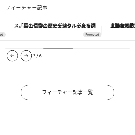
フィーチャー記事
「星のや富士」でデジタルデトックス。冨士信仰の歴史を辿り、心身を調える。
【銀座で出合う最旬美容】美髪ケアや上質な眠
3
/
6
フィーチャー記事一覧