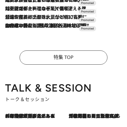
2026.7.24
【夏限定ディナーコース】旬を迎える稚鮎や花ズッキーニなどをイタリア・トスカーナの郷土料理の手法で満喫！
2026.7.17
「土佐和ハーブかき氷」がOMO7高知に登場！生姜、山椒、大葉など目にも舌にも涼を呼ぶ郷土の味
2026.7.10
NEW OPEN！【界 草津】名湯の地に誕生。趣の異なる2種の温泉と上州ならではの会席・蕎麦割烹など美食を味わう究極の癒やし旅
特集 TOP
TALK & SESSION
トーク＆セッション
2026.8.3
「今後値上げがあるとすれば…」「リスクがあるのは今年の冬」エネルギー専門家が語る、ホルムズ海峡封鎖が家庭にもたらす“ある心配”
2026.8.3
「住宅建てられない…」「サーチャージ料の高値が続いている」ホルムズ海峡封鎖による影響はいつまで続く？《エネルギー専門家に聞く“どうなる日本の暮らし”》