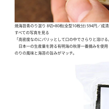
焼海苔青のり混り 8切×80枚(全型10枚分) 594円／成
すべての写真を見る
「高密度なのにパリッとして口の中でさらりと溶ける
日本一の生産量を誇る有明海の秋芽一番摘みを使用
のりの風味と海苔の旨みがマッチ。