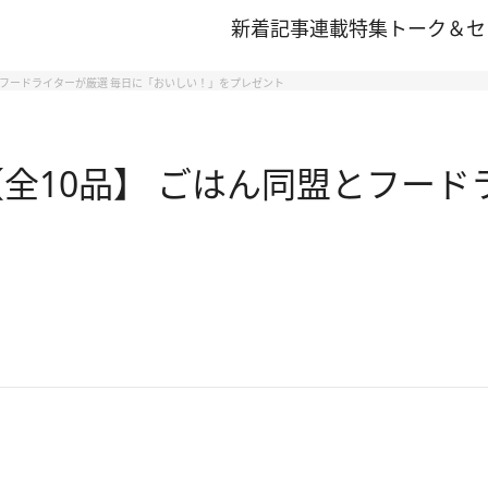
新着記事
連載
特集
トーク＆セ
とフードライターが厳選 毎日に「おいしい！」をプレゼント
全10品】 ごはん同盟とフード