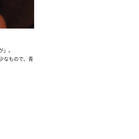
が」。
少なもので、青