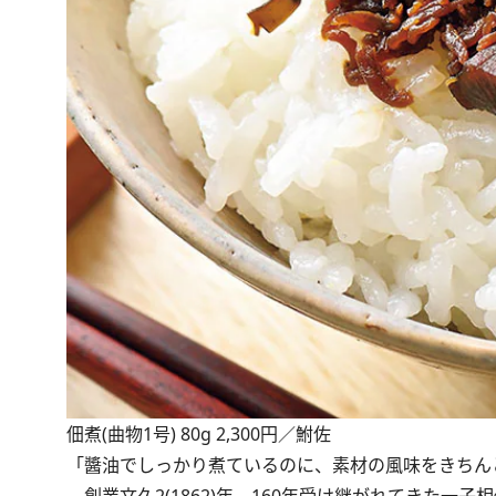
佃煮(曲物1号) 80g 2,300円／鮒佐
「醬油でしっかり煮ているのに、素材の風味をきちん
創業文久2(1862)年。160年受け継がれてきた