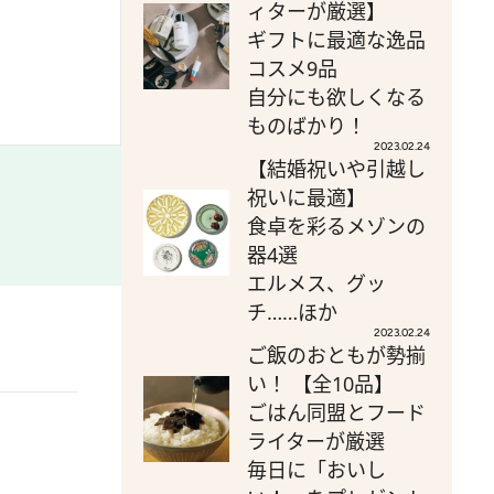
ィターが厳選】
ギフトに最適な逸品
コスメ9品
自分にも欲しくなる
ものばかり！
2023.02.24
【結婚祝いや引越し
祝いに最適】
食卓を彩るメゾンの
器4選
エルメス、グッ
チ……ほか
2023.02.24
ご飯のおともが勢揃
い！ 【全10品】
ごはん同盟とフード
ライターが厳選
毎日に「おいし