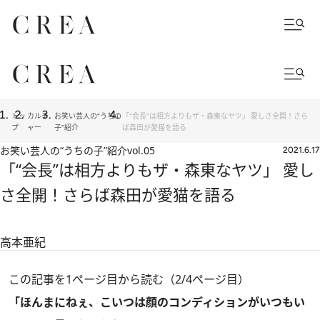
トッ
カルチ
お笑い芸人の“うちの
「“会長”は相方よりもザ・森東なヤツ」 愛しさ全開！さら
プ
ャー
子”紹介
ば森田が愛猫を語る
お笑い芸人の“うちの子”紹介
vol.05
2021.6.17
「“会長”は相方よりもザ・森東なヤツ」 愛し
さ全開！さらば森田が愛猫を語る
高本亜紀
この記事を1ページ目から読む（2/4ページ目）
「ほんまにねぇ、こいつは顔のコンディションがいつもい