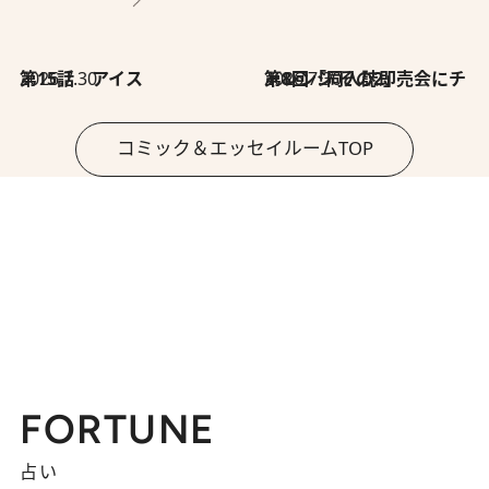
2026.7.30
第15話 アイス
2026.7.30
第8回「同人誌即売会にチャレンジ その2」
コミック＆エッセイルームTOP
FORTUNE
占い