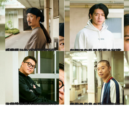
2021.5.20
「俺のほうが立場がちょっと弱い…」 パンサー菅の愛猫との“絶妙な距離感”
カルチャー
2021.3.26
はむはむを溺愛する野田クリスタルの 日常と切実な願い“1日でも長く一緒に”
カルチャー
2021.2.22
シソンヌ長谷川の愛猫2匹は個性的!? 「家族というより手のかかる“同居人”」
カルチャー
2021.1.21
アキナ山名が語る“愛犬おまめとの日々” 「おまめは僕の子供であり、人生の先輩」
カルチャー