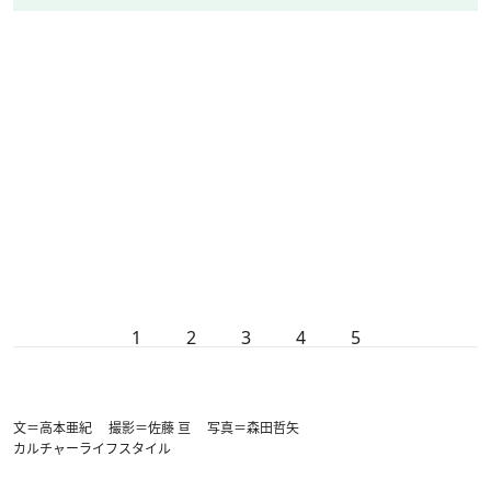
1
2
3
4
5
文＝高本亜紀 撮影＝佐藤 亘 写真＝森田哲矢
カルチャー
ライフスタイル