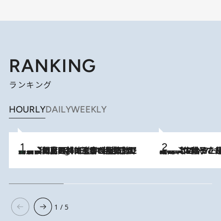
RANKING
ランキング
HOURLY
DAILY
WEEKLY
「最後に見られてよかった」上野動物園の東園パンダ舎が解体前に特別公開。8月16日まで延長されたパネル展と共に辿る“半世紀”のパンダ飼育《解体工事の図面あり》
8 Hours Ago
2026.8.5
【阿川佐和子さんの年とる力】なぜ70代で始めた趣味は“こんなに楽しい”のか？ ピアノ、俳句…スランプに陥っても続けられる“ある秘訣”とは
1 / 5