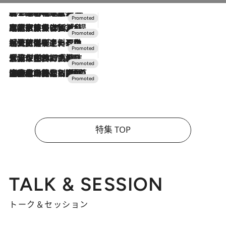
2026.8.7
【トンボの足水浴】ヒノキの香りに包まれて涼感マックス！約13℃の湧水かけ流しを避暑地「星野温泉 トンボの湯」で体験
2026.7.31
【ホテル帰省】という選択肢をOMOが提案。家族とほどよい距離を保つには「昼は実家、夜は気兼ねなくホテルで！」
2026.7.24
【夏限定ディナーコース】旬を迎える稚鮎や花ズッキーニなどをイタリア・トスカーナの郷土料理の手法で満喫！
2026.7.17
「土佐和ハーブかき氷」がOMO7高知に登場！生姜、山椒、大葉など目にも舌にも涼を呼ぶ郷土の味
2026.7.10
NEW OPEN！【界 草津】名湯の地に誕生。趣の異なる2種の温泉と上州ならではの会席・蕎麦割烹など美食を味わう究極の癒やし旅
特集 TOP
TALK & SESSION
トーク＆セッション