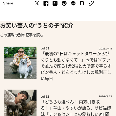
Share
お笑い芸人の“うちの子”紹介
この連載の別の記事を読む
vol.53
2026.07.18
「最初の2日はキャットタワーからぴ
くりとも動かなくて…」今ではソファ
で並んで座る1犬2猫と大所帯で暮らす
ピン芸人・どんぐりたけしの規則正し
い毎日
vol.52
2026.06.27
「どちらも選べん！ 両方引き取
る！」華山・やすいが語る、サビ猫姉
妹「テン＆セン」との愛おしい9年間