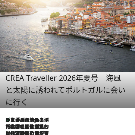
CREA Traveller 2026年夏号 海風
と太陽に誘われてポルトガルに会い
に行く
リスボンの絶品スイーツ「パステル・デ・ナタ」とは？ポルトガル伝統の奥深い世界へ
8 Hours Ago
2026.7.27
「私の祖国はポルトガル語です」国民的詩人フェルナンド・ペソアと、彼が愛した文学の街を歩く
2026.7.26
ポルトガル近海が育む極上の海の幸。キリリと冷えた白ワインと愉しむ、シーフード専門店の贅沢