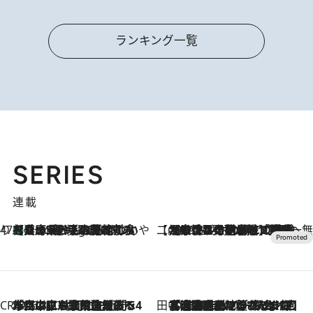
ランキング一覧
SERIES
連載
47都道府県の手みやげ ひんやりスイーツで夏を満喫
【兵庫県】この夏絶対食べたい 冷やしておいしいおやつ3選 淡路島の恵みをジェラートに集約
8 Hours Ago
【CREA×星野リゾート】唯一無二。癒しと発見が待つ場所へ
2026.8.7
【トンボの足水浴】ヒノキの香りに包まれて涼感マックス！約13℃の湧水かけ流しを避暑地「星野温泉 トンボの湯」で体験
CREA'S CHOICE
2026.8.7
「立川にも歌舞伎があるんだよ」 片岡仁左衛門・市川中車ら豪華座組みで4年目の立川立飛歌舞伎へ
田中稲の勝手に再ブーム
2026.8.7
「湘南乃風に憧れて」観客大盛上がりの“タオル回し”に、ラッパー顔負けの高速歌唱まで…さだまさし（74）のアグレッシブすぎる現在地