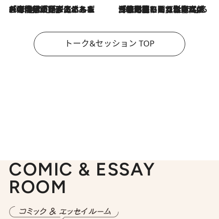
2026.8.3
「今後値上げがあるとすれば…」「リスクがあるのは今年の冬」エネルギー専門家が語る、ホルムズ海峡封鎖が家庭にもたらす“ある心配”
2026.8.3
「住宅建てられない…」「サーチャージ料の高値が続いている」ホルムズ海峡封鎖による影響はいつまで続く？《エネルギー専門家に聞く“どうなる日本の暮らし”》
トーク&セッション TOP
COMIC & ESSAY
ROOM