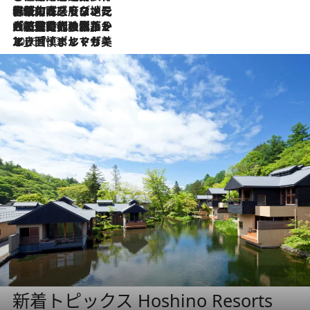
2026.7.22
伝統の味をモダンに昇華。高感度な地元客が集う、リスボンの最旬ガストロノミー
2026.7.21
大航海時代の栄華から、震災、独裁、そして革命へ。ポルトガル・首都リスボンの石畳に刻まれた「歴史の光と影」
2026.7.13
エッセイ・ヤマザキマリ「慎ましくも美しき国 ポルトガル」
新着トピックス Hoshino Resorts