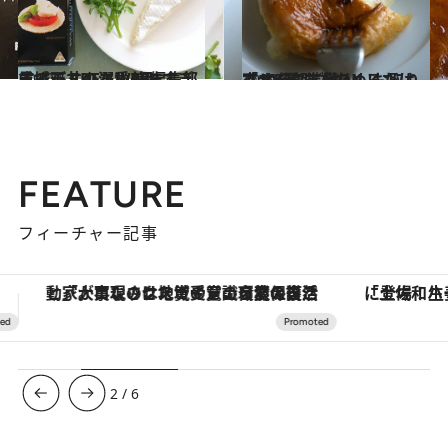
2020.5.1
成城石井のコレ美味すぎます！ CREA WEB編集部員イデミの溺愛4品
ライフスタイル
2019.7.25
「10分朝ごはん」お取り寄せ5選 あたためるだけですぐに準備OK！
グルメ
FEATURE
フィーチャー記事
「土佐和ハーブかき氷」がOMO7高知に登場！生姜、山椒、大葉など目にも舌にも涼を呼ぶ郷土の味
ヴァシュロン・コンスタンタン
3
/
6