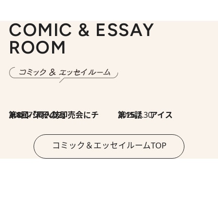
COMIC & ESSAY
ROOM
2026.7.30
第8回「同人誌即売会にチャレンジ その2」
2026.7.30
第15話 アイス
コミック＆エッセイルームTOP