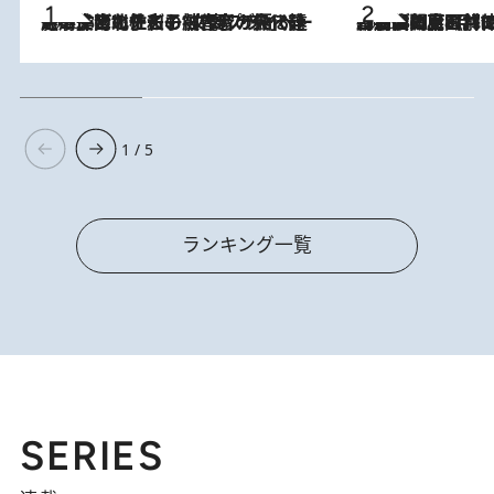
2026.8.3
《「文士の子ども被害者の会」発足！》阿川佐和子（72）が語る遠藤周作に北杜夫、劇作家・矢代静一の子どもたちの“文豪プライベート事件簿”
2026.8.8
「最後に見られてよかった」上野動物園の東園パンダ舎が解体前に特別公開。8月16日まで延長されたパネル展と共に辿る“半世紀”のパンダ飼育《解体工事の図面あり》
1 / 5
ランキング一覧
SERIES