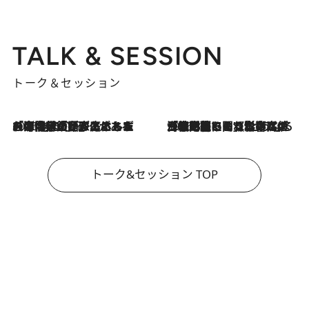
TALK & SESSION
トーク＆セッション
2026.8.3
「今後値上げがあるとすれば…」「リスクがあるのは今年の冬」エネルギー専門家が語る、ホルムズ海峡封鎖が家庭にもたらす“ある心配”
2026.8.3
「住宅建てられない…」「サーチャージ料の高値が続いている」ホルムズ海峡封鎖による影響はいつまで続く？《エネルギー専門家に聞く“どうなる日本の暮らし”》
トーク&セッション TOP