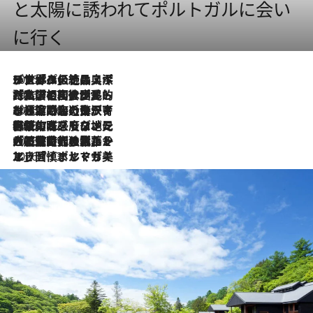
と太陽に誘われてポルトガルに会い
に行く
2026.8.8
リスボンの絶品スイーツ「パステル・デ・ナタ」とは？ポルトガル伝統の奥深い世界へ
2026.7.27
「私の祖国はポルトガル語です」国民的詩人フェルナンド・ペソアと、彼が愛した文学の街を歩く
2026.7.26
ポルトガル近海が育む極上の海の幸。キリリと冷えた白ワインと愉しむ、シーフード専門店の贅沢
2026.7.22
伝統の味をモダンに昇華。高感度な地元客が集う、リスボンの最旬ガストロノミー
2026.7.21
大航海時代の栄華から、震災、独裁、そして革命へ。ポルトガル・首都リスボンの石畳に刻まれた「歴史の光と影」
2026.7.13
エッセイ・ヤマザキマリ「慎ましくも美しき国 ポルトガル」