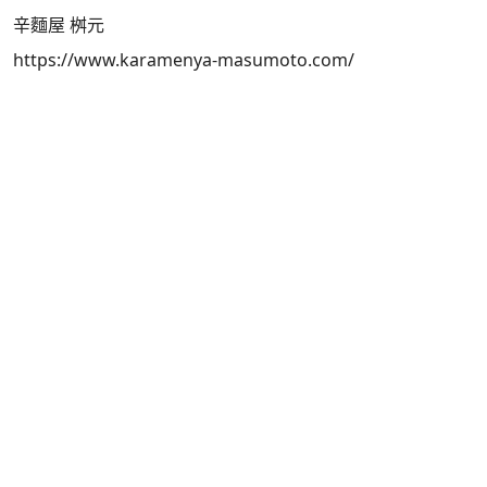
辛麵屋 桝元
https://www.karamenya-masumoto.com/