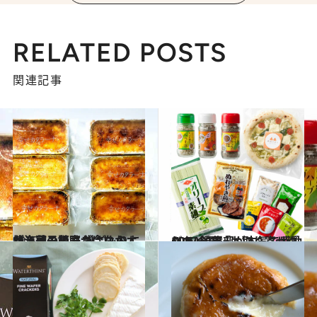
RELATED POSTS
関連記事
2020.4.21
北海道の美味が今ならオンライン販売 巣ごもりに焼き菓子やカニはいかが？
グルメ
2019.8.13
CREA編集部が本気で感動した 全国「お取り寄せグルメ」9選
グルメ