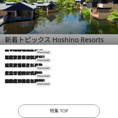
新着トピックス Hoshino Resorts
2026.8.7
【トンボの足水浴】ヒノキの香りに包まれて涼感マックス！約13℃の湧水かけ流しを避暑地「星野温泉 トンボの湯」で体験
2026.7.31
【ホテル帰省】という選択肢をOMOが提案。家族とほどよい距離を保つには「昼は実家、夜は気兼ねなくホテルで！」
2026.7.24
【夏限定ディナーコース】旬を迎える稚鮎や花ズッキーニなどをイタリア・トスカーナの郷土料理の手法で満喫！
2026.7.17
「土佐和ハーブかき氷」がOMO7高知に登場！生姜、山椒、大葉など目にも舌にも涼を呼ぶ郷土の味
2026.7.10
NEW OPEN！【界 草津】名湯の地に誕生。趣の異なる2種の温泉と上州ならではの会席・蕎麦割烹など美食を味わう究極の癒やし旅
特集 TOP