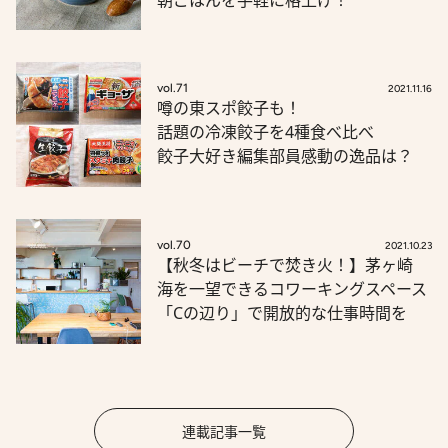
vol.71
2021.11.16
噂の東スポ餃子も！
話題の冷凍餃子を4種食べ比べ
餃子大好き編集部員感動の逸品は？
vol.70
2021.10.23
【秋冬はビーチで焚き火！】茅ヶ崎
海を一望できるコワーキングスペース
「Cの辺り」で開放的な仕事時間を
連載記事一覧