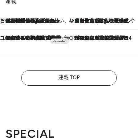
連載
そおだよおこの関西おいしい、おやつ紀行
［大阪府箕面市］一皿一皿目の前で仕上げられる、料理を巧みに組み込んだアシェットデセールコース「ミチル アシェット デセール（Michiru assiette dessert）」
8 Hours Ago
47都道府県の手みやげ ひんやりスイーツで夏を満喫
【和歌山県】この夏絶対食べたい 冷やしておいしいおやつ3選 みかんがごろっと丸ごと入ったジュレ
8 Hours Ago
【CREA×星野リゾート】唯一無二。癒しと発見が待つ場所へ
2026.8.7
【トンボの足水浴】ヒノキの香りに包まれて涼感マックス！約13℃の湧水かけ流しを避暑地「星野温泉 トンボの湯」で体験
CREA'S CHOICE
2026.8.7
「立川にも歌舞伎があるんだよ」 片岡仁左衛門・市川中車ら豪華座組みで4年目の立川立飛歌舞伎へ
連載 TOP
SPECIAL