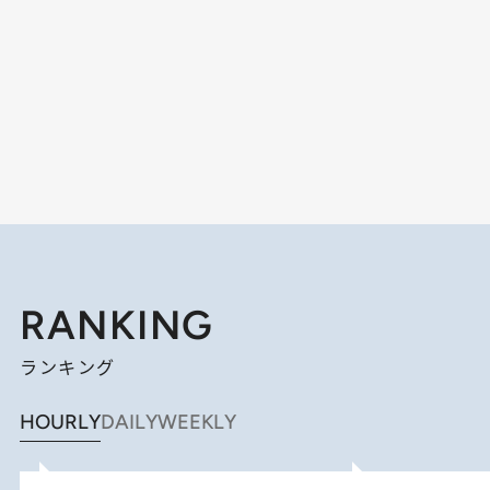
RANKING
ランキング
HOURLY
DAILY
WEEKLY