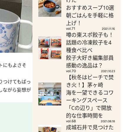
けた
おすすめスープ10選
朝ごはんを手軽に格
上げ！
vol.71
2021.11.16
噂の東スポ餃子も！
話題の冷凍餃子を4
種食べ比べ
餃子大好き編集部員
トにもよさそ
感動の逸品は？
vol.70
2021.10.23
【秋冬はビーチで焚
りつけてもばっ
き火！】茅ヶ崎
しながら妄想が
海を一望できるコワ
ーキングスペース
「Cの辺り」で開放
的な仕事時間を
vol.68
2021.08.18
成城石井で見つけた