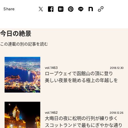
Share
今日の絶景
この連載の別の記事を読む
vol.1463
2018.12.30
ロープウェイで函館山の頂に登り
美しい夜景を眺める極上の年越しを
vol.1462
2018.12.26
大晦日の夜に松明の行列が練り歩く
スコットランドで最もにぎやかな通り