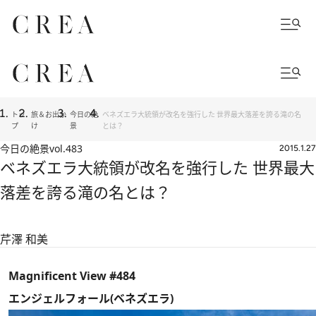
トッ
旅＆お出か
今日の絶
ベネズエラ大統領が改名を強行した 世界最大落差を誇る滝の名
プ
け
景
とは？
今日の絶景
vol.483
2015.1.27
ベネズエラ大統領が改名を強行した 世界最大
落差を誇る滝の名とは？
芹澤 和美
Magnificent View #484
エンジェルフォール(ベネズエラ)