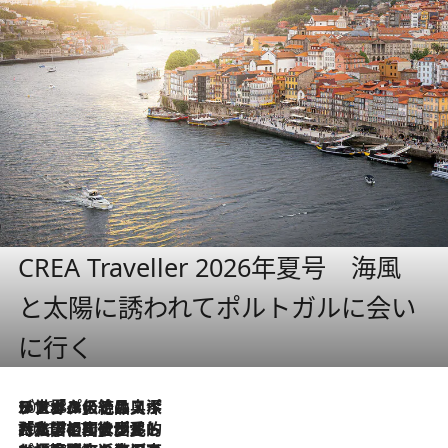
CREA Traveller 2026年夏号 海風
と太陽に誘われてポルトガルに会い
に行く
2026.8.8
リスボンの絶品スイーツ「パステル・デ・ナタ」とは？ポルトガル伝統の奥深い世界へ
2026.7.27
「私の祖国はポルトガル語です」国民的詩人フェルナンド・ペソアと、彼が愛した文学の街を歩く