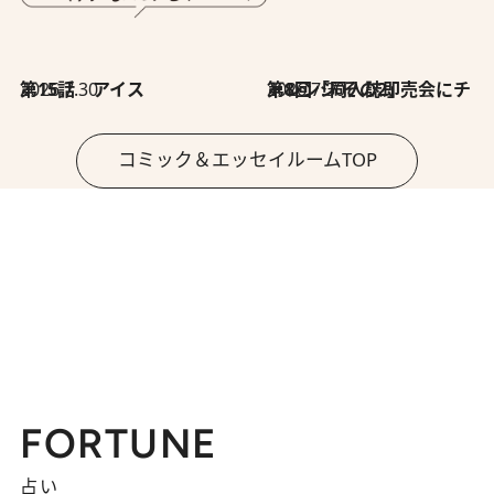
2026.7.30
第15話 アイス
2026.7.30
第8回「同人誌即売会にチャレンジ その2」
コミック＆エッセイルームTOP
FORTUNE
占い