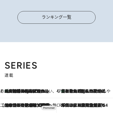
ランキング一覧
SERIES
連載
そおだよおこの関西おいしい、おやつ紀行
［大阪府箕面市］一皿一皿目の前で仕上げられる、料理を巧みに組み込んだアシェットデセールコース「ミチル アシェット デセール（Michiru assiette dessert）」
1 Hour Ago
47都道府県の手みやげ ひんやりスイーツで夏を満喫
【和歌山県】この夏絶対食べたい 冷やしておいしいおやつ3選 みかんがごろっと丸ごと入ったジュレ
1 Hour Ago
【CREA×星野リゾート】唯一無二。癒しと発見が待つ場所へ
2026.8.7
【トンボの足水浴】ヒノキの香りに包まれて涼感マックス！約13℃の湧水かけ流しを避暑地「星野温泉 トンボの湯」で体験
CREA'S CHOICE
2026.8.7
「立川にも歌舞伎があるんだよ」 片岡仁左衛門・市川中車ら豪華座組みで4年目の立川立飛歌舞伎へ