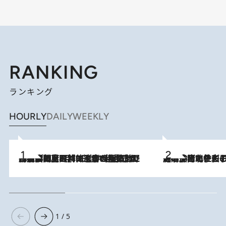
RANKING
ランキング
HOURLY
DAILY
WEEKLY
2026.8.8
「最後に見られてよかった」上野動物園の東園パンダ舎が解体前に特別公開。8月16日まで延長されたパネル展と共に辿る“半世紀”のパンダ飼育《解体工事の図面あり》
2026.8.3
《「文士の子ども被害者の会」発足！》阿川佐和子（72）が語る遠藤周作に北杜夫、劇作家・矢代静一の子どもたちの“文豪プライベート事件簿”
1 / 5