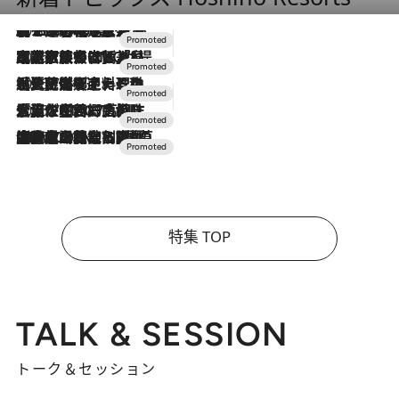
2026.8.7
【トンボの足水浴】ヒノキの香りに包まれて涼感マックス！約13℃の湧水かけ流しを避暑地「星野温泉 トンボの湯」で体験
2026.7.31
【ホテル帰省】という選択肢をOMOが提案。家族とほどよい距離を保つには「昼は実家、夜は気兼ねなくホテルで！」
2026.7.24
【夏限定ディナーコース】旬を迎える稚鮎や花ズッキーニなどをイタリア・トスカーナの郷土料理の手法で満喫！
2026.7.17
「土佐和ハーブかき氷」がOMO7高知に登場！生姜、山椒、大葉など目にも舌にも涼を呼ぶ郷土の味
2026.7.10
NEW OPEN！【界 草津】名湯の地に誕生。趣の異なる2種の温泉と上州ならではの会席・蕎麦割烹など美食を味わう究極の癒やし旅
特集 TOP
TALK & SESSION
トーク＆セッション