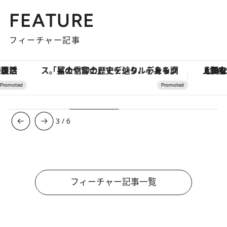
FEATURE
フィーチャー記事
「星のや富士」でデジタルデトックス。冨士信仰の歴史を辿り、心身を調える。
【銀座で出合う最旬美容】美髪ケアや上質な眠
3
/
6
フィーチャー記事一覧