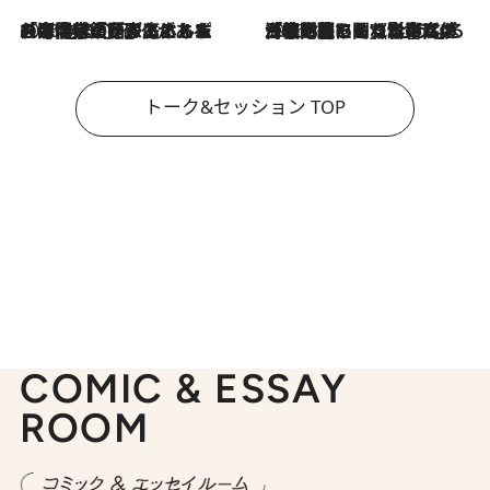
2026.8.3
「今後値上げがあるとすれば…」「リスクがあるのは今年の冬」エネルギー専門家が語る、ホルムズ海峡封鎖が家庭にもたらす“ある心配”
2026.8.3
「住宅建てられない…」「サーチャージ料の高値が続いている」ホルムズ海峡封鎖による影響はいつまで続く？《エネルギー専門家に聞く“どうなる日本の暮らし”》
トーク&セッション TOP
COMIC & ESSAY
ROOM