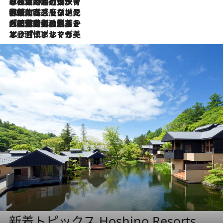
2026.7.26
ポルトガル近海が育む極上の海の幸。キリリと冷えた白ワインと愉しむ、シーフード専門店の贅沢
2026.7.22
伝統の味をモダンに昇華。高感度な地元客が集う、リスボンの最旬ガストロノミー
2026.7.21
大航海時代の栄華から、震災、独裁、そして革命へ。ポルトガル・首都リスボンの石畳に刻まれた「歴史の光と影」
2026.7.13
エッセイ・ヤマザキマリ「慎ましくも美しき国 ポルトガル」
新着トピックス Hoshino Resorts